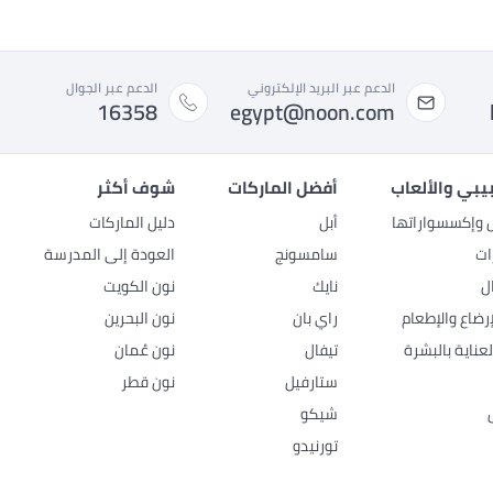
الدعم عبر البريد الإلكتروني
الدعم عبر الجوال
16358
egypt@noon.com
بيبي والألعاب
أفضل الماركات
شوف أكثر
ل وإكسسواراتها
أبل
دليل الماركات
ات
سامسونج
العودة إلى المدرسة
ل
نايك
نون الكويت
رضاع والإطعام
راي بان
نون البحرين
عناية بالبشرة
تيفال
نون عُمان
ستارفيل
نون قطر
شيكو
تورنيدو