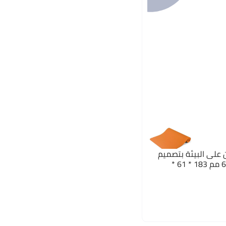
ن على البيئة بتصميم
سميك ومضاد للانزلاق بطول 6 مم 183 * 61 *