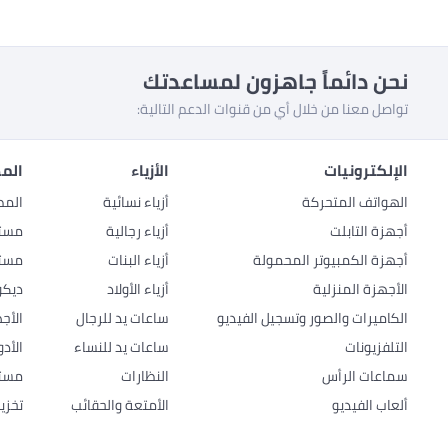
نحن دائماً جاهزون لمساعدتك
تواصل معنا من خلال أي من قنوات الدعم التالية:
الإلكترونيات
الأزياء
المط
الهواتف المتحركة
أزياء نسائية
المط
أجهزة التابلت
أزياء رجالية
مستل
أجهزة الكمبيوتر المحمولة
أزياء البنات
مستل
الأجهزة المنزلية
أزياء الأولاد
ديكو
الكاميرات والصور وتسجيل الفيديو
ساعات يد للرجال
الأج
التلفزيونات
ساعات يد للنساء
الأد
سماعات الرأس
النظارات
مستل
ألعاب الفيديو
الأمتعة والحقائب
تخزي