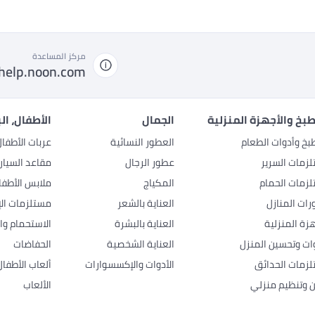
مركز المساعدة
help.noon.com
بخ والأجهزة المنزلية
الجمال
الأطفال، ال
بخ وأدوات الطعام
العطور النسائية
عربات الأطفا
زمات السرير
عطور الرجال
مقاعد السيار
زمات الحمام
المكياج
ملابس الأطفا
رات المنازل
العناية بالشعر
مستلزمات الإ
هزة المنزلية
العناية بالبشرة
الاستحمام وال
وات وتحسين المنزل
العناية الشخصية
الحفاضات
زمات الحدائق
الأدوات والإكسسوارات
ألعاب الأطفال
ن وتنظيم منزلي
الألعاب