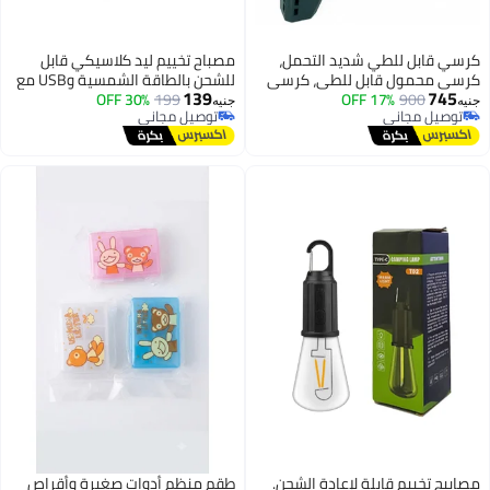
كرسي قابل للطي شديد التحمل،
مصباح تخييم ليد كلاسيكي قابل
كرسي محمول قابل للطي، كرسي
للشحن بالطاقة الشمسية وUSB مع
139
745
900
17% OFF
متعدد الاستخدامات بلاستيكي مانع
199
30% OFF
خطاف تعليق للمكشات والرحلات -
جنيه
جنيه
توصيل مجاني
توصيل مجاني
للانزلاق، مقعد قابل للطي صغير
موديل ماسي
توصيل مجاني
توصيل مجاني
الحجم للمطبخ والحمام والتخييم
والحديقة والمنزل، للبالغين
والأطفال، للاستخدام الداخلي
والخارجي اليومي (أخضر)
مصابيح تخييم قابلة لإعادة الشحن.
طقم منظم أدوات صغيرة وأقراص