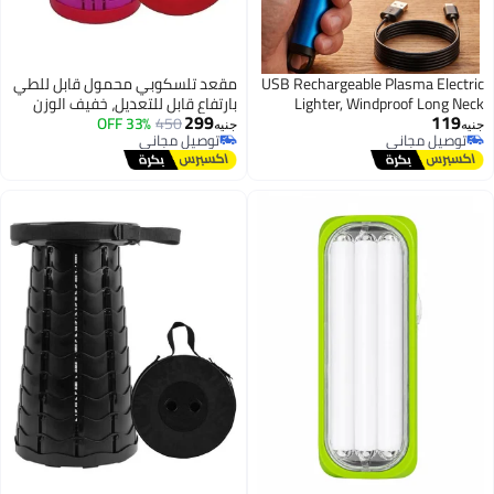
USB Rechargeable Plasma Electric
مقعد تلسكوبي محمول قابل للطي
Lighter, Windproof Long Neck
بارتفاع قابل للتعديل، خفيف الوزن
299
119
Lighter for Kitchen, Candles, Gas
450
33% OFF
للتخييم في الهواء الطلق والشواء
جنيه
جنيه
توصيل مجاني
توصيل مجاني
Stove, BBQ, and Camping
وصيد الاسماك والمشي لمسافات
توصيل مجاني
توصيل مجاني
طويلة والبستنة والنزه