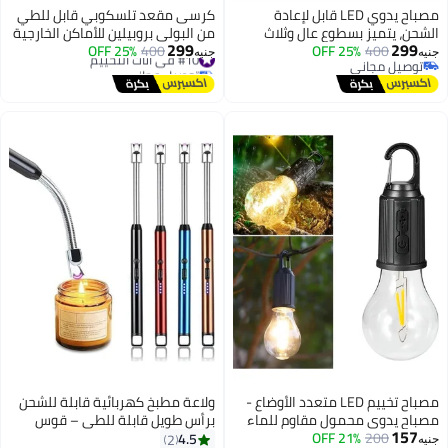
مصباح يدوي LED قابل لإعادة
كرسى مقعد تلسكوبي قابل للطي
الشحن، يتميز بسطوع عالٍ وثلاث
من البولي بروبيلين للأماكن الخارجية
299
299
400
لمبات داخلية.
25% OFF
#10 في أثاث التخييم
400
25% OFF
والداخليه متعدد الاستخدام
جنيه
جنيه
توصيل مجاني
توصيل مجاني
توصيل مجاني
#10 في أثاث التخييم
مصباح تخييم LED متعدد الأوضاع -
ولاعة مطبخ كهربائية قابلة للشحن
مصباح يدوي محمول مقاوم للماء
برأس طويل قابلة للطي – قوس
157
200
21% OFF
للخيمة، والمشي لمسافات طويلة،
بلازما مقاوم للرياح – مؤشر بطارية
4.5
2
جنيه