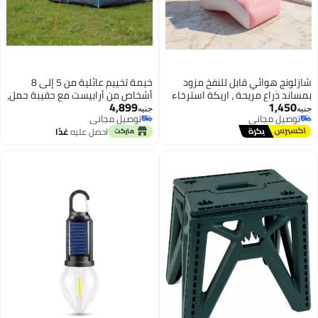
شازلونج هوائي قابل للنفخ مزود
خيمة تخييم عائلية من 5 إلى 8
بمساند ذراع مريحة ، اريكة استرخاء
أشخاص من أرابيست مع حقيبة حمل،
4,899
1,450
مخملي مريح للمنزل، الحديقة،
خيمة منبثقة مقاومة للماء والرياح
جنيه
جنيه
توصيل مجاني
توصيل مجاني
الشاطئ، وحمام السباحة - مقاس
للمشي لمسافات طويلة وتسلق
توصيل مجاني
توصيل مجاني
احصل عليه
غدًا
140 × 80 × 85 سم (منفاخ هدية)
الجبال (أزرق)
(بينك)