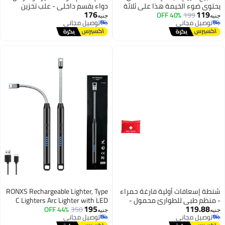
يحتوي ضوء الخيمة هذا على ثلاثة
دواء بقسم داخلي - علب تخزين
176
119
199
40% OFF
أوضاع إضاءة لأنشطة مختلفة مثل
بلاستيكية برسومات كرتونية لطيفة،
جنيه
جنيه
توصيل مجاني
توصيل مجاني
التخييم وحالات الطوارئ. توهج خافت
3 قطع بألوان متنوعة
توصيل مجاني
توصيل مجاني
للقراءة في خيمتك
شنطة إسعافات أولية فارغة حمراء
RONXS Rechargeable Lighter, Type
- منظم طبي للطوارئ محمول -
C Lighters Arc Lighter with LED
195
119.88
حقيبة تخزين خفيفة الوزن للسفر
350
44% OFF
Battery Display, Flameless Long
جنيه
جنيه
توصيل مجاني
توصيل مجاني
والتخييم وأمان السيارة
Lighters for Candles Grill BBQ