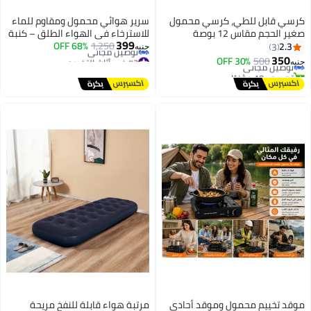
كرسي قابل للطي، كرسي محمول
سرير هوائي محمول ومقاوم للماء
صغير الحجم مقاس 12 بوصة
للاسترخاء في الهواء الطلق – كنبة
399
للبالغين، كرسي قابل للطي خفيف
1,250
68% OFF
قابلة للنفخ بدون مضخة للرحلات،
2.3
3
جنيه
#3 في أثاث التخييم
الوزن للغاية بحجم الجيب، مثالي
التخييم، الشاطئ وحمامات السباحة
350
500
توصيل مجاني
30% OFF
جنيه
أقل سعر في 30 يوم
للتخييم والمشي لمسافات طويلة
(متعدد الألوان)
تم بيع +10 مؤخرًا
توصيل مجاني
توصيل مجاني
وصيد الأسماك والسفر والأنشطة
#3 في أثاث التخييم
الخارجية، يتحمل وزنًا يصل إلى 198
رطلاً
موقد تخييم محمول وموقد أحادي
مرتبة هواء قابلة للنفخ مريحة