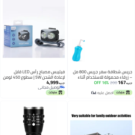
جريس شطافة سفر جريس 800 مل
فيليبس مصباح رأس LED قابل
– زرقاء محمولة للاستخدام أثناء
لإعادة الشحن 5W | سطوع 450 لومن
4,999
167
200
السفر والرحلات
16% OFF
| بطارية 1000mAh | تحكم بالإيماءات
جنيه
جنيه
توصيل مجاني
الذكية بدون استخدام اليدين | إمالة
توصيل مجاني
احصل عليه
غدًا
قابلة للتعديل بزاوية 140° | عصابة
رأس مريحة | شحن Type-C مقاوم
للرش | مصباح رأس للتخييم، التنزه،
الصيد وركوب الدراجات