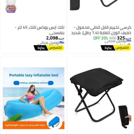
كرسي تخييم قابل للطي محمول -
تانك ايس بوكس تانك، 45 لتر -
خفيف الوزن للغاية (1.4 رطل)، شديد
بنفسجي
2,098
325
500
توصيل مجاني
35% OFF
التحمل (220 رطل)، إطار فولاذي
جنيه
جنيه
بتخلّص بسرعة
توصيل مجاني
مقوى، سهل الفتح والتركيب
توصيل مجاني
توصيل مجاني
للمشي لمسافات طويلة وصيد
الأسماك والتخييم والفعاليات
الخارجية (أسود)