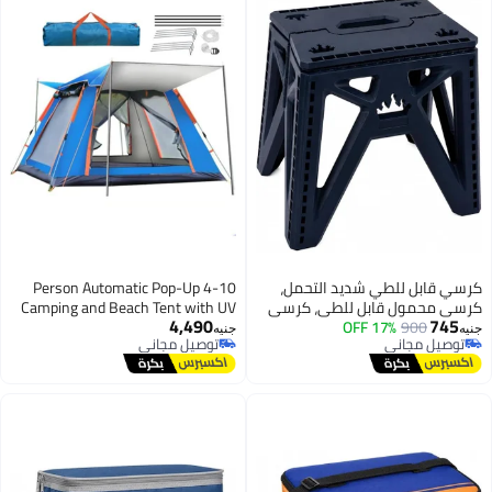
والخارجي اليومي (المقهى).
والخارجي اليومي (رمادي)
كرسي قابل للطي شديد التحمل،
4-10 Person Automatic Pop-Up
كرسي محمول قابل للطي، كرسي
Camping and Beach Tent with UV
4,490
745
900
17% OFF
متعدد الاستخدامات بلاستيكي مانع
Protection - Blue
جنيه
جنيه
توصيل مجاني
توصيل مجاني
للانزلاق، مقعد قابل للطي صغير
توصيل مجاني
توصيل مجاني
الحجم للمطبخ والحمام والتخييم
والحديقة والمنزل، للبالغين
والأطفال، للاستخدام الداخلي
والخارجي اليومي (أسود)