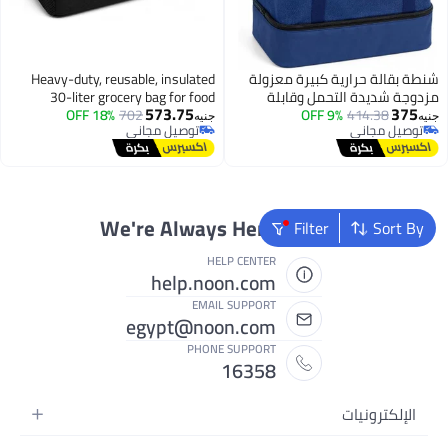
شنطة بقالة حرارية كبيرة معزولة
Heavy-duty, reusable, insulated
مزدوجة شديدة التحمل وقابلة
30-liter grocery bag for food
573.75
375
414.38
9% OFF
لاعادة الاستخدام وقابلة لاعادة
702
18% OFF
storage. Features a foldable zipper
جنيه
جنيه
توصيل مجاني
توصيل مجاني
الاستخدام مع سحاب لتخزين الطعام
closure and is portable for
توصيل مجاني
توصيل مجاني
والسفر والنزهات والتخييم والشاطئ
shopping, travel, picnics, camping,
والبرودة الساخنة 44 × 20 × 10 سم،
and hot or cold lunches.
ازرق
Dimensions: 40 x 30 x 25 cm
We're Always Here To Help
Filter
Sort By
HELP CENTER
help.noon.com
EMAIL SUPPORT
egypt@noon.com
PHONE SUPPORT
16358
الإلكترونيات