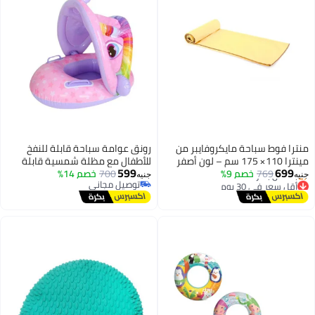
منترا فوط سباحة مايكروفايبر من
رونق عوامة سباحة قابلة للنفخ
مينترا 110× 175 سم – لون أصفر
للأطفال مع مظلة شمسية قابلة
599
699
769
خصم 9%
700
خصم 14%
للتعديل ومقعد أمان
جنيه
جنيه
أقل سعر في 30 يوم
توصيل مجاني
توصيل مجاني
توصيل مجاني
بتخلّص بسرعة
أقل سعر في 30 يوم