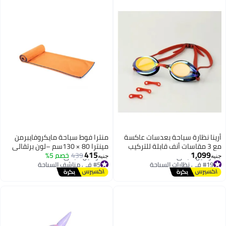
أرينا نظارة سباحة بعدسات عاكسة
منترا فوط سباحة مايكروفايبرمن
مع 3 مقاسات أنف قابلة للتركيب
مينترا 80 × 130سم –لون برتقالي
415
1,099
439
خصم 5%
جنيه
جنيه
#19 في نظارات السباحة
#5 في مناشف السباحة
أقل سعر في 7 يوم
أقل سعر في 30 يوم
توصيل مجاني
توصيل مجاني
#19 في نظارات السباحة
#5 في مناشف السباحة