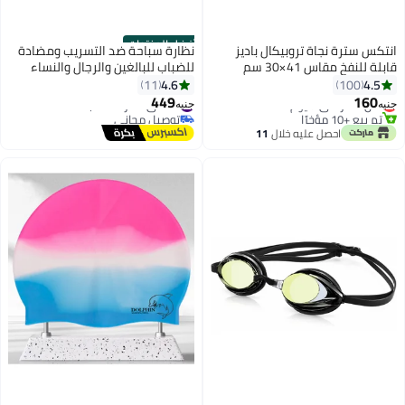
أفضل المنتجات
انتكس سترة نجاة تروبيكال باديز
نظارة سباحة ضد التسريب ومضادة
قابلة للنفخ مقاس 41×30 سم
للضباب للبالغين والرجال والنساء
41x30سم
والشباب، نظارة سباحة بحماية من
4.6
4.5
11
100
الاشعة فوق البنفسجية وبرؤية
449
160
أقل سعر في 7 يوم
#2 في نظارات السباحة
جنيه
جنيه
واضحة ( متعدد الألوان )
تم بيع +10 مؤخرًا
توصيل مجاني
أقل سعر في 7 يوم
#2 في نظارات السباحة
احصل عليه خلال
11
اغسطس