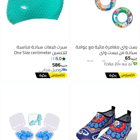
بست واي مغامرة مائية مع عوامة
سبرت قبعات سباحة مناسبة
أقل سعر في 7 يوم
سباحة من بيست واي
للجنسين One Size centimeter
توصيل مجاني
65
باقي 1 وحدات في المخزون
5.0
1
جنيه
تم بيع +20 مؤخرًا
586
جنيه
أقل سعر في 7 يوم
توصيل مجاني
توصيل مجاني