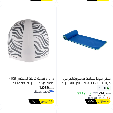
توصيل مجاني
والتجديف والشاطئ والمشي
#1 في الغوص والغطس
واليوغا
منترا فوط سباحة مايكروفايبر من
arena قبعة قابلة للعكس 109-
مينترا 65 × 90 سم – لون نافي بلو
كامو كيكو - زيبرا قبعة قابلة
#7 في مناشف السباحة
1,069
للعكس كامو كيكو - زيبرا TU -
5.0
1
أقل سعر في السنة
جنيه
توصيل مجاني
قبعة سباحة هيدرو ديناميكية من
260
299
توصيل مجاني
خصم 13%
جنيه
توصيل مجاني
السيليكون الفاخر
بتخلّص بسرعة
#7 في مناشف السباحة