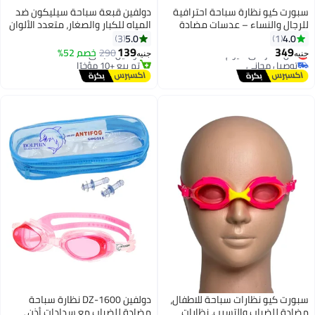
سبورت كيو نظارة سباحة احترافية
دولفين قبعة سباحة سيليكون ضد
للرجال والنساء – عدسات مضادة
المياه للكبار والصغار، متعدد الألوان
للضباب + حماية UV – تصميم مريح
5.0
4.0
3
1
مقاوم للمياه مع أنف قابل للتغيير
139
349
أقل سعر في 7 يوم
290
توصيل مجاني
خصم 52%
جنيه
جنيه
وحزام قابل للتعديل لأداء عالي في
توصيل مجاني
تم بيع +10 مؤخرًا
السباحة
أقل سعر في 7 يوم
توصيل مجاني
سبورت كيو نظارات سباحة للاطفال،
دولفين DZ-1600 نظارة سباحة
مضادة للضباب والتسرب، نظارات
مضادة للضباب مع سدادات أذن ،