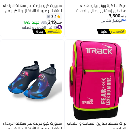
ميكاسا كرة ووتر بولو بغطاء
سبورت كيو جزمة بحر سهلة الارتداء
مطاطي إسفنجي عالي الجودة،
للشاطئ مريحة للأطفال و الكبار من
3,500
بدون تلميع (مقاس 4) WP440C
سبورت كيو® نعل مريح ومرن
3.1
6
جنيه
توصيل مجاني
للحماية من الصخور والرمل الساخن
219
399
خصم 45%
جنيه
توصيل مجاني
احذية بحر مائية سريعة الجفاف
#8 في الغوص والغطس
أقل سعر في السنة
للسباحة والغطس وركوب الامواج
توصيل مجاني
والتجديف والشاطئ والمشي
#8 في الغوص والغطس
واليوغا
تراك شنطه تمارين السباحه و الالعاب
سبورت كيو جزمة بحر سهلة الارتداء
الرياضيه
للشاطئ مريحة للأطفال و الكبار من