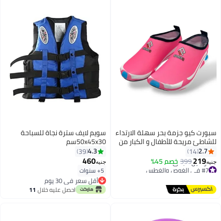
سبورت كيو جزمة بحر سهلة الارتداء
سويم لايف سترة نجاة للسباحة
للشاطئ مريحة للأطفال و الكبار من
50x45x30سم
سبورت كيو® نعل مريح ومرن
4.3
2.7
39
14
للحماية من الصخور والرمل الساخن
460
219
399
خصم 45%
جنيه
جنيه
احذية بحر مائية سريعة الجفاف
#7 في الغوص والغطس
5+ سنوات
أقل سعر في السنة
للسباحة والغطس وركوب الامواج
أقل سعر في 30 يوم
توصيل مجاني
والتجديف والشاطئ والمشي
أقل سعر في 30 يوم
احصل عليه خلال
11
#7 في الغوص والغطس
واليوغا
اغسطس