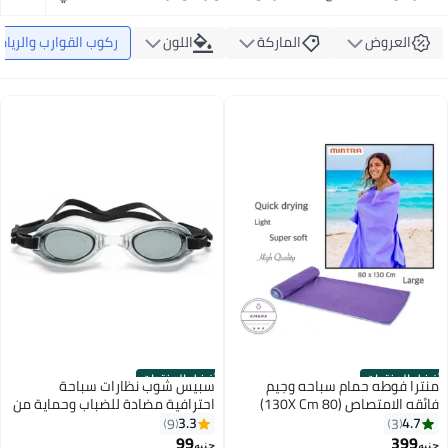
العروض
الماركة
اللون
ركوب القوارب والرياض
أفضل المنتجات
أفضل المنتجات
منترا فوطه حمام سباحه وجيم
سبيس شوب نظارات سباحة
فائقه الامتصاص (80 130X Cm)
احترافية مضادة للضباب وحماية من
الأشعة فوق البنفسجية وعدسات
3.3
4.7
9
3
رؤية واسعة مقاومة للتسرب مع
99
399
#1 في مناشف السباحة
جنيه
جنيه