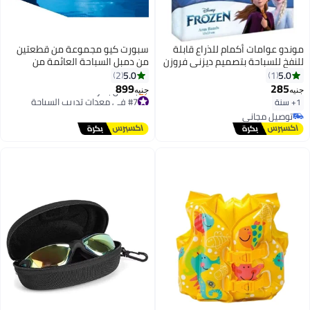
موندو عوامات أكمام للذراع قابلة
سبورت كيو مجموعة من قطعتين
للنفخ للسباحة بتصميم ديزني فروزن
من دمبل السباحة العائمة من
للأطفال من موندو (من 1-6 سنوات،
سبورت كيو®️ من مادة ايفا والتمارين
5.0
5.0
2
1
11-30 كجم، 15×23 سم)
الرياضية المائية وتمارين اللياقة
899
285
جنيه
جنيه
البدنية واليوجا المائية، متينة وانيقة
#7 في معدات تدريب السباحة
1+ سنة
توصيل مجاني
للتمارين الهوائية كيو
توصيل مجاني
بتخلّص بسرعة
توصيل مجاني
#7 في معدات تدريب السباحة