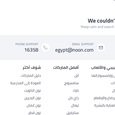
We couldn'
Keep calm and search a
PHONE SUPPORT
EMAIL SUPPORT
16358
egypt@noon.com
بيبي والألعاب
أفضل الماركات
شوف أكثر
ل وإكسسواراتها
أبل
دليل الماركات
ات
سامسونج
العودة إلى المدرسة
ل
نايك
نون الكويت
رضاع والإطعام
راي بان
نون البحرين
عناية بالبشرة
تيفال
نون عُمان
ستارفيل
نون قطر