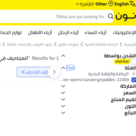
English
Other
القاهرة
الإلكترونيات
أزياء النساء
أزياء الرجال
أزياء الأطفال
لوازم الجما
الرئيسية
الرياضة واللياقة البدنية
شورتات كارجو
ركوب القوارب والرياضات المائية
ا
الشحن بواسطة
٤ Results for
"
المجاديف في
الفئة
Clear
مجاذيف التجديف
الرياضة واللياقة البدنية
All الرياضة واللياقة البدنية
sports-and-outdoors/sports/boating-and-water-sports/canoeing/paddles-22069
الماركة
شورتات كارجو
All شورتات كارجو
السعر
ركوب القوارب والرياضات المائية
تقيم المنتج
GO
TO
All ركوب القوارب والرياضات المائية
سبرت
0 Star or more
اللون
التجديف
البائع
All التجديف
بيج
أزرق
Rustomart Trade
5
1.1
مجاذيف التجديف
أخضر
أصفر