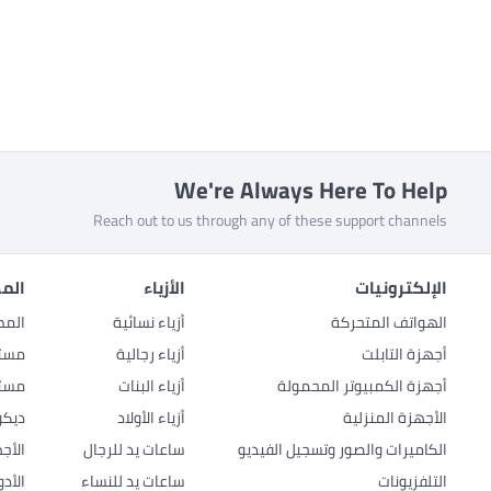
We're Always Here To Help
Reach out to us through any of these support channels
الإلكترونيات
الأزياء
المط
الهواتف المتحركة
أزياء نسائية
المط
أجهزة التابلت
أزياء رجالية
مستل
أجهزة الكمبيوتر المحمولة
أزياء البنات
مستل
الأجهزة المنزلية
أزياء الأولاد
ديكو
الكاميرات والصور وتسجيل الفيديو
ساعات يد للرجال
الأج
التلفزيونات
ساعات يد للنساء
الأد