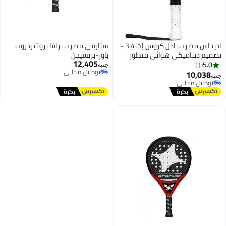
اديداس مضرب بادل كروس إت 3.4 -
ستارفي مضرب برافا برو تيردروب
تصميم ديناميكي هوائي متطور
باور-بريسيجن
12,405
للقوة والتحكم
5.0
1
جنيه
توصيل مجاني
10,038
جنيه
توصيل مجاني
توصيل مجاني
توصيل مجاني