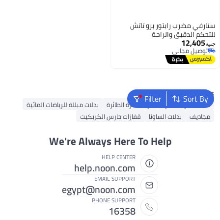
ستارفي مضرب رابتور برو تاتش
للتحكم الدقيق والراحة
12,405
جنيه
توصيل مجاني
توصيل مجاني
Popular Searches
Filter
Sort By
شباك الكرة الطائرة
كرات الكرة الطائرة
بدلات مبللة للرياضات المائية
مجاديف
بدلات الساونا
قفازات حارس الكريكيت
We're Always Here To Help
HELP CENTER
help.noon.com
EMAIL SUPPORT
egypt@noon.com
PHONE SUPPORT
16358