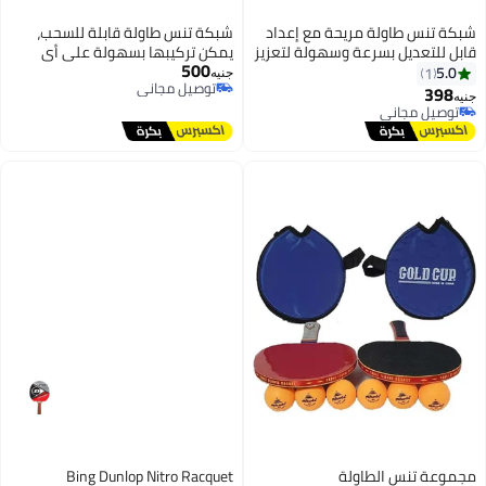
شبكة تنس طاولة مريحة مع إعداد
شبكة تنس طاولة قابلة للسحب،
قابل للتعديل بسرعة وسهولة لتعزيز
يمكن تركيبها بسهولة على أي
500
مستواك في اللعب
طاولة بسُمك يصل إلى 5 سم.
5.0
1
جنيه
توصيل مجاني
مصنوعة من بلاستيك عالي الجودة
398
جنيه
توصيل مجاني
وشبكة متينة، تمتد حتى 2 متر
توصيل مجاني
توصيل مجاني
لتناسب معظم الطاولات. مثالية
للاستخدام في المنزل أو المكتب أو
أثناء السفر، سهلة الفك والتركيب
والتخزين
مجموعة تنس الطاولة
Bing Dunlop Nitro Racquet