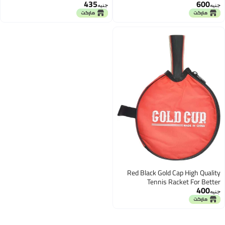
435
600
جنيه
جنيه
Red Black Gold Cap High Quality
Tennis Racket For Better
400
Experience - Red Black
جنيه