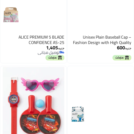
ALICE PREMIUM 5 BLADE
Unisex Plain Baseball Cap –
CONFIDENCE AS-25
Fashion Design with High Quality
1,405
600
Gabardine Material – Adjustable
جنيه
جنيه
توصيل مجاني
Sun Protection for Sports &amp;
توصيل مجاني
Work – by Farida Stores