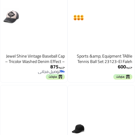
Jewel Shine Vintage Baseball Cap
Sports &amp; Equipment TABle
– Tricolor Washed Denim Effect –
Tennis Ball Set 23123-El Faleh
875
600
Cotton Blend Material – Adjustable
جنيه
جنيه
توصيل مجاني
Snapback – Unisex – N-Welt
توصيل مجاني