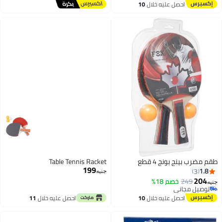
توصيل مجاني
أقل سعر في السنة
احصل عليه خلال
10
المثالي بين القوة والتحكم - خيار
اغسطس
اللاعبين المفضل مضرب تنس_
معدات رياضيه، أدوات رياضية ،
تمارين رياضيه ، لياقه بدنيه، العاب
رياضيه
طقم مضرب بينج بونج 4 قطع
Table Tennis Racket
199
1.8
3
جنيه
204
249
خصم 18%
جنيه
توصيل مجاني
توصيل مجاني
احصل عليه خلال
10
احصل عليه خلال
11
اغسطس
اغسطس