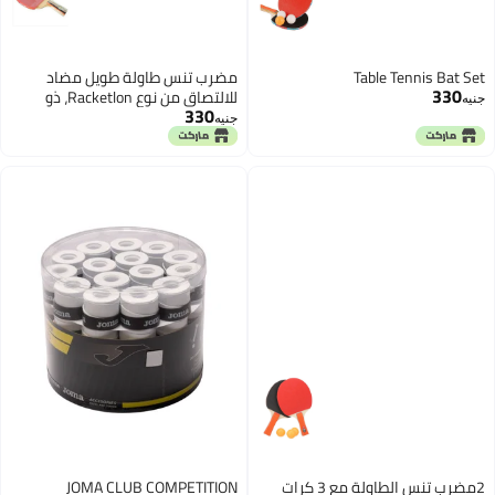
Table Tennis Bat Set
مضرب تنس طاولة طويل مضاد
330
للالتصاق من نوع Racketlon، ذو
جنيه
330
وجهين، مزود بحامل قلم
جنيه
2مضرب تنس الطاولة مع 3 كرات
JOMA CLUB COMPETITION