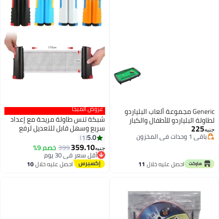
عروض الميجا
Generic مجموعة ألعاب البلياردو
شبكة تنس طاولة مريحة مع إعداد
لطاولة البلياردو للأطفال والكبار
225
سريع وسهل قابل للتعديل لرفع
مجموعة طاولة بلياردو كلاسيكية
جنيه
باقي 1 وحدات في المخزون
مستوى لعبك ( متعدد الألوان )
5.0
مع كرات بلياردو ورف و2 عصا جديلة،
1
باقي 1 وحدات في المخزون
359.10
طاولة بلياردو لطيفة على طاولة
399
خصم 9%
أقل سعر في 30 يوم
جنيه
السنوكر - أحمر
توصيل مجاني
أقل سعر في 30 يوم
احصل عليه خلال
11
احصل عليه خلال
10
اغسطس
اغسطس