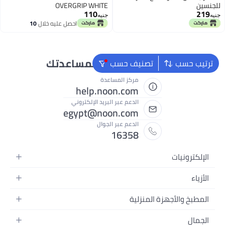
للجنسين
OVERGRIP WHITE
110
219
جنيه
جنيه
احصل عليه خلال
10
اغسطس
نحن دائماً جاهزون لمساعدتك
ترتيب حسب
تصنيف حسب
مركز المساعدة
help.noon.com
الدعم عبر البريد الإلكتروني
egypt@noon.com
الدعم عبر الجوال
16358
الإلكترونيات
الهواتف المتحركة
الأزياء
أجهزة التابلت
أزياء نسائية
المطبخ والأجهزة المنزلية
أجهزة الكمبيوتر المحمولة
أزياء رجالية
المطبخ وأدوات الطعام
الأجهزة المنزلية
الجمال
أزياء البنات