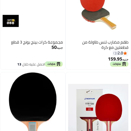
طقم مضارب تنس طاولة من
مجموعة كرات بينج بونج 3 قطع
50
قطعتين مع كرة
جنيه
2.0
3
159.95
جنيه
احصل عليه خلال
13
اغسطس