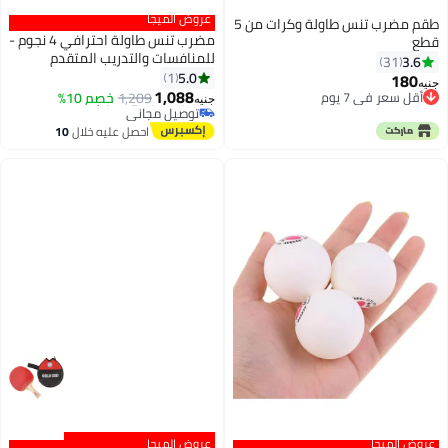
عروض الميجا
طقم مضرب تنس طاولة وكرات من 5
مضرب تنس طاولة احترافي 4 نجوم -
قطع
للمنافسات والتدريب المتقدم
3.6
31
#5 في مضارب تنس الطاولة
5.0
1
180
أقل سعر في 7 يوم
جنيه
1,088
أقل سعر في 7 يوم
1,209
خصم 10%
توصيل مجاني
جنيه
أقل سعر في 7 يوم
#5 في مضارب تنس الطاولة
احصل عليه خلال
10
اغسطس
عروض الميجا
عروض الميجا