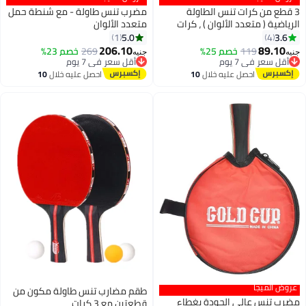
3 قطع من كرات تنس الطاولة
مضرب تنس طاولة - مع شنطة حمل
الرياضية ( متعدد الألوان ) ، كرات
متعدد الألوان
عالية المرونة لتنس الطاولة في
5.0
3.6
1
4
الهواء الطلق، كرات تنس الطاولة
206.10
89.10
119
خصم 25%
269
خصم 23%
أقل سعر في 7 يوم
أقل سعر في 7 يوم
جنيه
جنيه
المتينة
توصيل مجاني
توصيل مجاني
أقل سعر في 7 يوم
أقل سعر في 7 يوم
احصل عليه خلال
10
احصل عليه خلال
10
اغسطس
اغسطس
عروض الميجا
طقم مضارب تنس طاولة مكون من
مضرب تنس عالي الجودة بغطاء
قطعتين مع 3 كرات