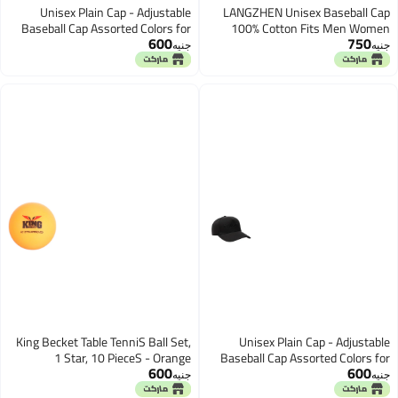
Unisex Plain Cap - Adjustable
LANGZHEN Unisex Baseball Cap
Baseball Cap Assorted Colors for
100% Cotton Fits Men Women
600
750
All Taste
Washed Denim Adjustable Dad
جنيه
جنيه
Hat, Khaki+pink, L
King Becket Table TenniS Ball Set,
Unisex Plain Cap - Adjustable
1 Star, 10 PieceS - Orange
Baseball Cap Assorted Colors for
600
600
All Taste
جنيه
جنيه