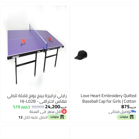
Love Heart Embroidery Quilted
رايلي ترابيزة بينج بونج قابلة للطي
Baseball Cap for Girls | Cotton
مقاس احترافي - HJ-L028
24,200
875
Touch - Premium Stylish Design
30,000
خصم 19%
أقل سعر في السنة
جنيه
جنيه
توصيل مجاني
with Inner Ventilation and
توصيل مجاني
توصيل مجاني
أقل سعر في السنة
احصل عليه خلال
12
Adjustable Fit | Farida Stores
اغسطس