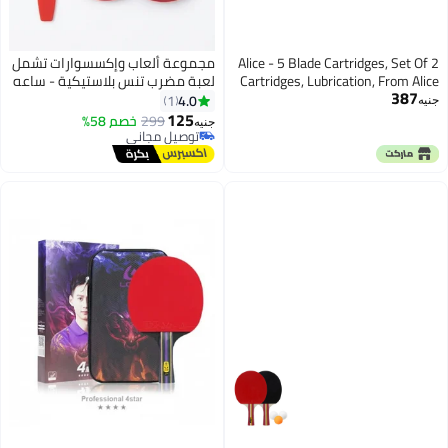
Alice - 5 Blade Cartridges, Set Of 2
مجموعة ألعاب وإكسسوارات تشمل
Cartridges, Lubrication, From Alice
لعبة مضرب تنس بلاستيكية - ساعه
387
Premium, Confidence, For Dry Skin
رقميه ونظاره شمسيه - متعدده
4.0
1
جنيه
اللاوان
125
299
خصم 58%
جنيه
توصيل مجاني
توصيل مجاني