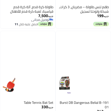
طقم تنس طاولة – مضربان، 3 كرات،
طاولة كرة قدم، آلة كرة قدم
شبكة ولوحتا تسجيل
قياسية، لعبة كرة قدم للأطفال
7,500
199
والكبار بمقابض مريحة، 47.24 ×
جنيه
جنيه
توصيل مجاني
23.62 × 31.88 بوصة، ألعاب طاولة
توصيل مجاني
احصل عليه خلال
11
متعددة الوظائف
اغسطس
Table Tennis Bat Set
Burst DB Dangerous Belial B-191
330
01
جنيه