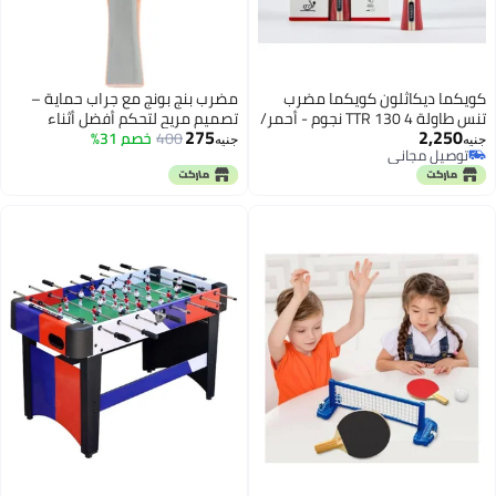
كويكما ديكاثلون كويكما مضرب
مضرب بنج بونج مع جراب حماية –
تنس طاولة TTR 130 4 نجوم - أحمر/
تصميم مريح لتحكم أفضل أثناء
275
2,250
أسود
400
اللعب والتدريب
خصم 31%
جنيه
جنيه
توصيل مجاني
توصيل مجاني