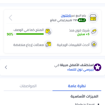
نايلتون
يتم البيع عبر
4.2
79%
تقييم إيجابي للبائع
المنتج كما في الوصف
شريك لنون منذ
90
%
5
+
سنين
أحدث التقييمات الإيجابية
معدّلات إرجاع منخفضة
استكشف الأفضل مبيعًا
في
جيرسي نون للنساء
نظرة عامة
المواصفات
الميزات الأساسية
Made in Egypt