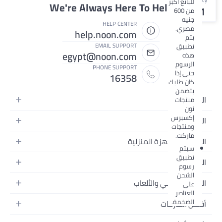
للبائع أكبر
We're Always Here To Help
1
من 600
جنيه
HELP CENTER
مصري.
help.noon.com
يتم
تطبيق
EMAIL SUPPORT
egypt@noon.com
هذه
الرسوم
PHONE SUPPORT
حتى إذا
16358
كان طلبك
يتضمن
الإلكترونيات
منتجات
نون
الهواتف المتحركة
إكسبرس
الأزياء
ومنتجات
أجهزة التابلت
ماركت.
أزياء نسائية
المطبخ والأجهزة المنزلية
أجهزة الكمبيوتر المحمولة
سيتم
أزياء رجالية
تطبيق
المطبخ وأدوات الطعام
الأجهزة المنزلية
الجمال
رسوم
أزياء البنات
مستلزمات السرير
الكاميرات والصور وتسجيل الفيديو
الشحن
العطور النسائية
أزياء الأولاد
الأطفال، البيبي والألعاب
على
مستلزمات الحمام
التلفزيونات
العناصر
عطور الرجال
ساعات يد للرجال
عربات الأطفال وإكسسواراتها
ديكورات المنازل
الضخمة.
سماعات الرأس
أفضل الماركات
المكياج
ساعات يد للنساء
مقاعد السيارات
الأجهزة المنزلية
ألعاب الفيديو
أبل