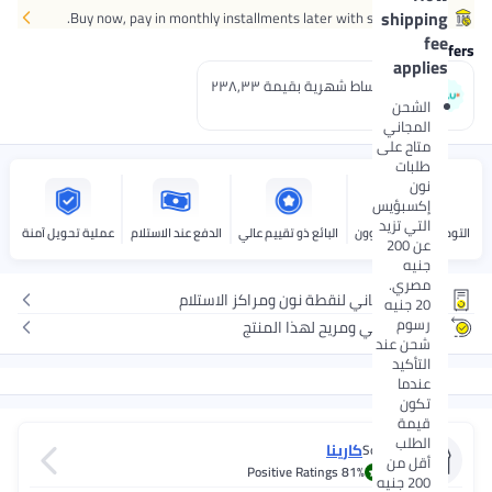
shipping
Buy now, pay in monthly installments later with select cards.
fee
Payment offers
applies
إدفع 3 اقساط شهرية بقيمة ٢٣٨٫٣٣
جنيه.
الشحن
المجاني
متاح على
طلبات
نون
إكسبؤيس
التي تزيد
التوصيل بواسطة نوون
البائع ذو تقييم عالي
الدفع عند الاستلام
عملية تحويل آمنة
عن 200
جنيه
مصري.
توصيل مجاني لنقطة نون ومراكز الاستلام
20 جنيه
رسوم
إرجاع مجاني ومريح لهذا المنتج
شحن عند
التأكيد
عندما
تكون
قيمة
الطلب
كارينا
Sold by
أقل من
4.0
Positive Ratings
81%
200 جنيه