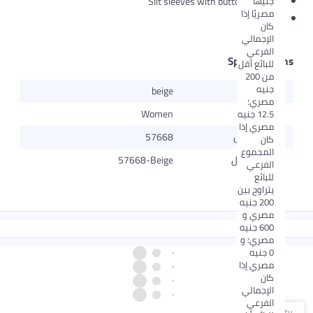
جنيهًا
Slit sleeves with button detailing
مصريًا إذا
Slip-on
كان
الإجمالي
الفرعي
Specifications
للبائع أقل
من 200
جنيه
اللون
beige
مصري؛
الجنس
Women
12.5 جنيه
مصري إذا
رقم الموديل
57668
كان
المجموع
اسم الموديل
57668-Beige
الفرعي
للبائع
يتراوح بين
200 جنيه
مصري و
600 جنيه
مصري؛ و
0 جنيه
مصري إذا
كان
الإجمالي
الفرعي
Qty