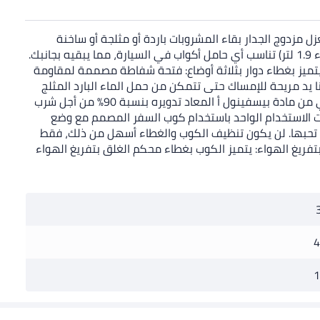
ات إعادة التعبئة. يعني العزل مزدوج الجدار بقاء المشروبات باردة أو مثلجة أو ساخنة
لساعات. اختر من بين خيارات 414 مل، 591 مل، 887 مل، 1.2 لتر و1.9 لتر حسب احتياجاتك من الترطيب. القاعدة الضيقة بجميع الأحجام (باستثناء 1.9 لتر) تناسب أي حامل أكواب في السيارة، مما يبقيه بجانبك.
ميز بغطاء دوار بثلاثة أوضاع: فتحة شفاطة مصممة لمقاومة
 يد مريحة للإمساك حتى تتمكن من حمل الماء البارد المثلج
بسهولة إلى العمل أو الاجتماعات أو صالة الألعاب الرياضية أو الرحلات خارج المدينة. متانة صديقة للبيئة: مصنوع من فولاذ مقاوم للصدأ خالي من مادة بيسفينول أ المعاد تدويره بنسبة 90% من أجل شرب
لبلاستيك ذات الاستخدام الواحد باستخدام كوب السفر المصمم مع وضع
تي تحبها. لن يكون تنظيف الكوب والغطاء أسهل من ذلك، فقط
بتفريغ الهواء: يتميز الكوب بغطاء محكم الغلق بتفريغ الهواء
4
1