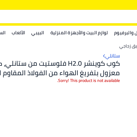
ل والبرفيوم
لوازم البيت والأجهزة المنزلية
البيبي
الألعاب
الس
يق زجاجي
ستانلي
كوب كوينشر H2.0 فلوستيت من ستانلي
معزول بتفريغ الهواء من الفولاذ المقاوم 
غطاء وشفاطة للمياه أو الشاي المثلج أو ا
Sorry! This product is not available.
(فوشيا،١.١٨ لتر)