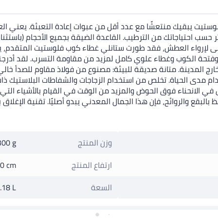
أحلامك: أيًا كانت الطريقة التي يجري بها يومك، فإن كوب H2.0 فلوستيت يبقيك منتعشًا مع عدد أقل من عبو
ى لإرواء العطش، فقد طورت ستانلي غطاء كوب فلوستيت المتقدم، يت
 وفتحة الكوب وغطاء علوي كامل لمزيد من مقاومة التسرب. لقد أدرجنا
 بالمتانة ليتحمل الاستخدام مدى الحياة. تخلص من استخدام الزجاجات والشفاطات ا
ل في الانحناء فوق الحوض والمزيد من الوقت في القيام بالأشياء ال
بقع والروائح، فإن هذا الجمال المعدني يبدو أصليًا. تقنية الإغلاق 
وزن المنتج
300 g
ارتفاع المنتج
0 cm
السعة
.18 L