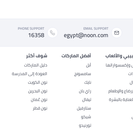
PHONE SUPPORT
EMAIL SUPPORT
16358
egypt@noon.com
بيبي والألعاب
أفضل الماركات
شوف أكثر
ل وإكسسواراتها
أبل
دليل الماركات
ات
سامسونج
العودة إلى المدرسة
ل
نايك
نون الكويت
رضاع والإطعام
راي بان
نون البحرين
عناية بالبشرة
تيفال
نون عُمان
ستارفيل
نون قطر
شيكو
تورنيدو