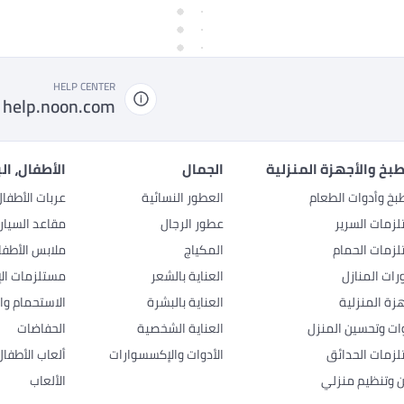
HELP CENTER
help.noon.com
بخ والأجهزة المنزلية
الجمال
الأطفال، ال
بخ وأدوات الطعام
العطور النسائية
عربات الأطفا
زمات السرير
عطور الرجال
مقاعد السيار
زمات الحمام
المكياج
ملابس الأطفا
رات المنازل
العناية بالشعر
مستلزمات الإ
هزة المنزلية
العناية بالبشرة
الاستحمام وال
وات وتحسين المنزل
العناية الشخصية
الحفاضات
زمات الحدائق
الأدوات والإكسسوارات
ألعاب الأطفال
ن وتنظيم منزلي
الألعاب