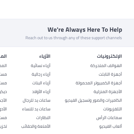
We're Always Here To Help
Reach out to us through any of these support channels
الإلكترونيات
الأزياء
المط
الهواتف المتحركة
أزياء نسائية
المط
أجهزة التابلت
أزياء رجالية
مستل
أجهزة الكمبيوتر المحمولة
أزياء البنات
مستل
الأجهزة المنزلية
أزياء الأولاد
ديكو
الكاميرات والصور وتسجيل الفيديو
ساعات يد للرجال
الأج
التلفزيونات
ساعات يد للنساء
الأد
سماعات الرأس
النظارات
مستل
ألعاب الفيديو
الأمتعة والحقائب
تخزي