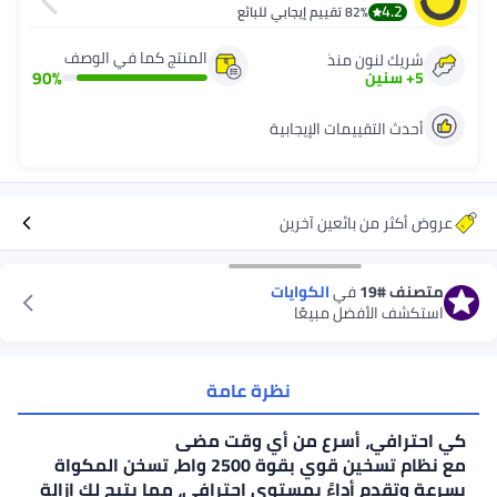
4.
82%
تقييم إيجابي للبائع
المنتج كما في الوصف
 لنون منذ
90
%
نين
التقييمات الإيجابية
 من بائعين آخرين
#19
في
الكوايات
الأفضل مبيعًا
نظرة عامة
في، أسرع من أي وقت مضى
مع نظام تسخين قوي بقوة 2500 واط، تسخن المكواة
دم أداءً بمستوى احترافي، مما يتيح لك إزالة