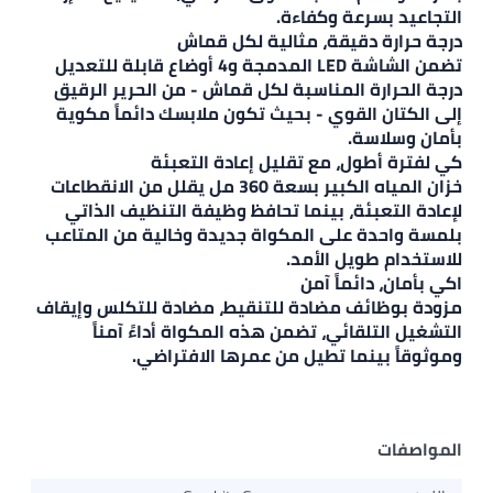
بسرعة وكفاءة.
ة دقيقة، مثالية لكل قماش
تضمن الشاشة LED المدمجة و4 أوضاع قابلة للتعديل
ارة المناسبة لكل قماش - من الحرير الرقيق
ن القوي - بحيث تكون ملابسك دائماً مكوية
لاسة.
أطول، مع تقليل إعادة التعبئة
خزان المياه الكبير بسعة 360 مل يقلل من الانقطاعات
تعبئة، بينما تحافظ وظيفة التنظيف الذاتي
حدة على المكواة جديدة وخالية من المتاعب
 طويل الأمد.
، دائماً آمن
ظائف مضادة للتنقيط، مضادة للتكلس وإيقاف
لتلقائي، تضمن هذه المكواة أداءً آمناً
بينما تطيل من عمرها الافتراضي.
ت