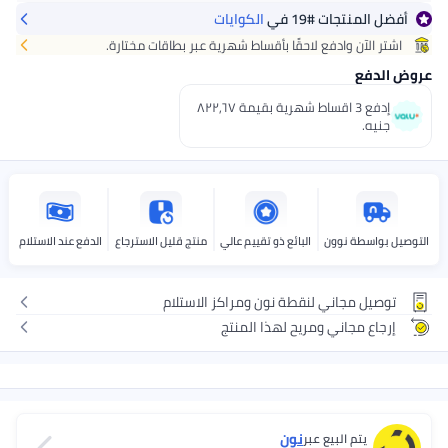
نتجات
#19
في
الكوايات
ًا
+ جنيه 20
 وادفع لاحقًا بأقساط شهرية عبر بطاقات مختارة.
 الخيارات عند الدفع
إدفع 3 اقساط شهرية بقيمة ٨٢٢٫٦٧
 نوون
البائع ذو تقييم عالي
منتج قليل الاسترجاع
الدفع عند الاستلام
جاني لنقطة نون ومراكز الاستلام
جاني ومريح لهذا المنتج
نون
 البيع عبر