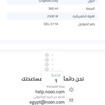
Graphite Grey
360 ml
هربائية
2500 W
ديل
OEL-511A
الكمية
نحن دائماً جاهزون لمساعدتك
1
مركز المساعدة
help.noon.com
الدعم عبر البريد الإلكتروني
egypt@noon.com