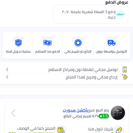
عروض الدفع
إدفع 3 اقساط شهرية بقيمة ٢٠٫٧٠
جنيه.
التوصيل بواسطة نوون
البائع ذو تقييم عالي
الدفع عند الاستلام
عملية تحويل آمنة
توصيل مجاني لنقطة نون ومراكز الاستلام
إرجاع مجاني ومريح لهذا المنتج
ريأكشن سبورت
يتم البيع عبر
3.5
67%
تقييم إيجابي للبائع
المنتج كما في الوصف
شريك لنون منذ