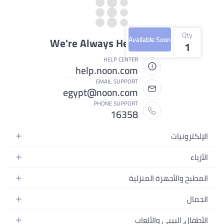
Qty
Available Soon
We're Always Here To Help
1
HELP CENTER
help.noon.com
EMAIL SUPPORT
egypt@noon.com
PHONE SUPPORT
16358
الإلكترونيات
الهواتف المتحركة
الأزياء
أجهزة التابلت
أزياء نسائية
المطبخ والأجهزة المنزلية
أجهزة الكمبيوتر المحمولة
أزياء رجالية
المطبخ وأدوات الطعام
الأجهزة المنزلية
الجمال
أزياء البنات
مستلزمات السرير
الكاميرات والصور وتسجيل الفيديو
العطور النسائية
أزياء الأولاد
الأطفال، البيبي والألعاب