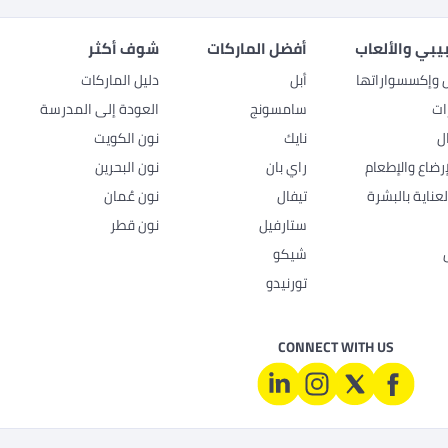
بيبي والألعاب
أفضل الماركات
شوف أكثر
ل وإكسسواراتها
أبل
دليل الماركات
ات
سامسونج
العودة إلى المدرسة
ل
نايك
نون الكويت
رضاع والإطعام
راي بان
نون البحرين
عناية بالبشرة
تيفال
نون عُمان
ستارفيل
نون قطر
شيكو
تورنيدو
CONNECT WITH US