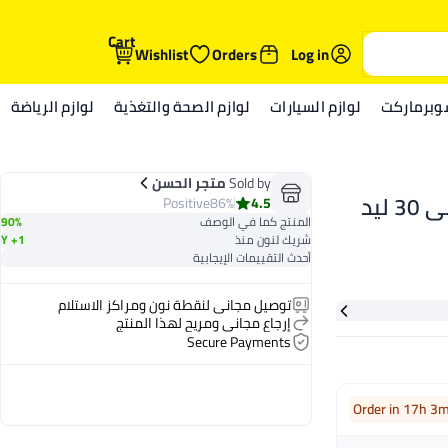
Cart
Wishlist
Orders
Log in
وبرماركت
لوازم السيارات
لوازم الصحة والتغذية
لوازم الرياضة
Sold by
متجر الحسن
كشاف طوارئ موديل LJ-5960-1 يحتوي على 30 ليد
Positive
86%
4.5
المنتج كما في الوصف
90%
شريك لنون منذ
1+ Y
أحدث التقييمات الإيجابية
توصيل مجاني لنقطة نون ومراكز الاستلام
إرجاع مجاني ومريح لهذا المنتج
Secure Payments
Order in 17h 3