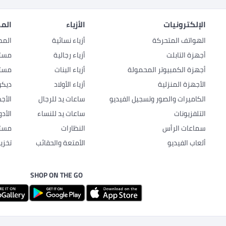
الإلكترونيات
الأزياء
المط
الهواتف المتحركة
أزياء نسائية
المط
أجهزة التابلت
أزياء رجالية
مستل
أجهزة الكمبيوتر المحمولة
أزياء البنات
مستل
الأجهزة المنزلية
أزياء الأولاد
ديكو
الكاميرات والصور وتسجيل الفيديو
ساعات يد للرجال
الأج
التلفزيونات
ساعات يد للنساء
الأد
سماعات الرأس
النظارات
مستل
ألعاب الفيديو
الأمتعة والحقائب
تخزي
SHOP ON THE GO