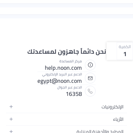
الكمية
نحن دائماً جاهزون لمساعدتك
1
مركز المساعدة
help.noon.com
الدعم عبر البريد الإلكتروني
egypt@noon.com
الدعم عبر الجوال
16358
الإلكترونيات
الهواتف المتحركة
الأزياء
أجهزة التابلت
أزياء نسائية
المطبخ والأجهزة المنزلية