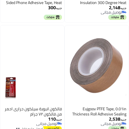
Sided Phone Adhesive Tape, Heat
Insulation 
300
Resistant High Adhesion
Resistant Cold Re
جنيه
Transparent Acrylic Tape for
Insulation An
Screen Repair, Electronics, LCD
(Color : 0.18
Sticker (2 Rolls Total 164FT)
Eujgoov PT
فالكون انبوبة سيلكون حرارى احمر
Thickness Roll 
من فالكون ٧٢ جرام
110
Insulating Thermal
جنيه
توصيل مجاني
Tape for V
توصيل مجاني
احصل عليه خلال
11