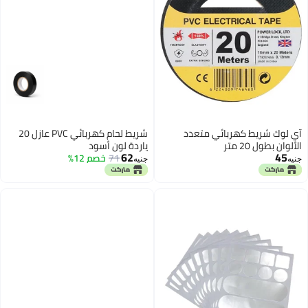
ربائي متعدد
شريط لحام كهربائي PVC عازل 20
ياردة لون أسود
62
71
خصم 12%
جنيه