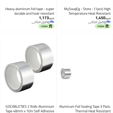
Heavy aluminum foil tape - super
MySouqEg - Stor
durable and heat-resistant
Temperature
1,173
adhesive for waterproofing on
Polyimide Tap
جنيه
توصيل مجاني
concrete, metal, and brick
Grade Kapton Tape 
توصيل مجاني
surfaces, 3 meters long × 5 cm
Soldering, Sub
wide
GOCABLETIES 2 Rolls Aluminium
Aluminum Foil Seal
Tape 48mm x 10m Self Adhesive
Thermal