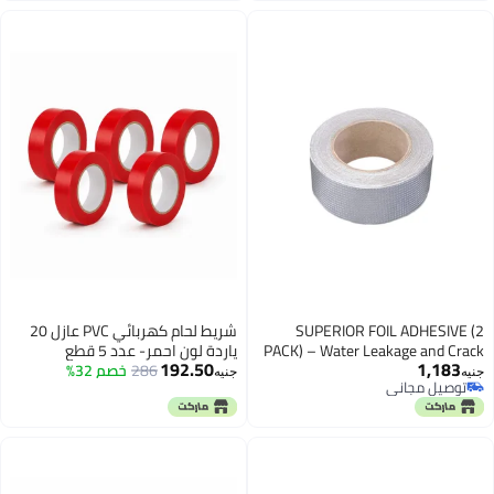
SUPERIOR FO
شريط لحام كهربائي PVC عازل 20
PACK) – Water Le
ياردة لون احمر- عدد 5 قطع
192.50
Sealer, H
286
خصم 32%
جنيه
Resistant, Flexi
Adhesive by