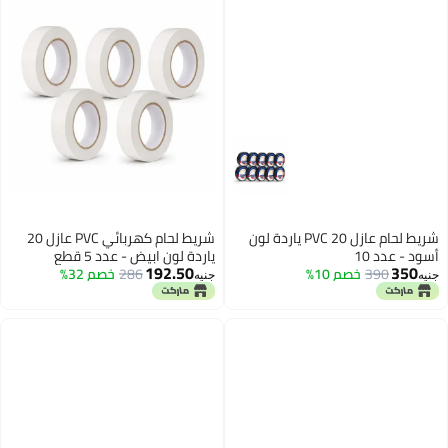
شريط لحام عازل PVC 20 ياردة لون
شريط لحام كهربائي PVC عازل 20
ياردة لون ابيض - عدد 5 قطع
192.50
 10%
286
خصم 32%
جنيه