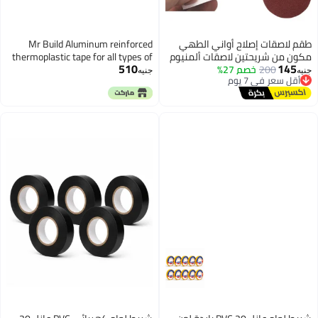
اح أواني الطهي
Mr Build Aluminum reinforced
ن لاصقات ألمنيوم
thermoplastic tape for all types of
510
 27%
الماء لإصلاح
insulation size 5 cm in length 120
جنيه
لطهي والمقالي
feet
رص صنفرة أشكال
استخدام