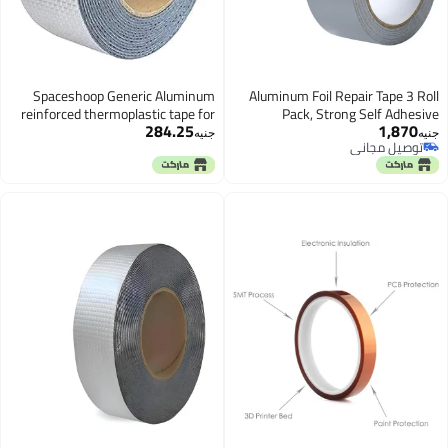
Spaceshoop Generic Aluminum
Aluminum Foil Re
reinforced thermoplastic tape for
Pack, Stro
284.25
all types of insulation 3 cm in
Thermal Insul
جنيه
length 120 feet - silver
Resistant Waterp
Tape for Kit
Windows