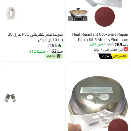
Heat Resistant 
شريط لحام كهربائي PVC عازل 20
Patch Kit 5 
ياردة لون أبيض
 23%
Adhesive Repair Sti
5.0
1
Holes Cracks an
62
71
خصم 12%
جنيه
Pans Kettles and Si
Stainless Steel C
Aluminum with 