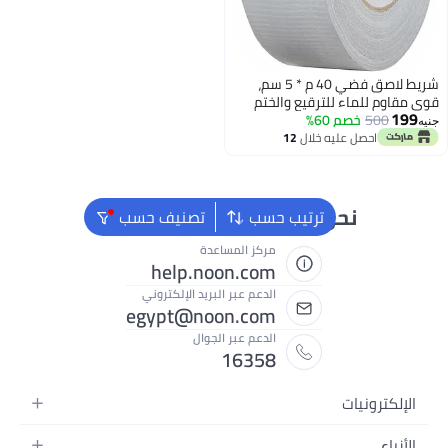
شريط لاصق فضي 40 م * 5 سم،
 للترقيع والختم
 60%
 والملصقات، شديد
م الداخلي
ليه خلال
12
س
 بقايا ويسهل ازالته
حن دائماً جاهزون لمساعدتك
ترتيب حسب
تصنيف حسب
مركز المساعدة
help.noon.com
الدعم عبر البريد الإلكتروني
egypt@noon.com
الدعم عبر الجوال
16358
تحركة