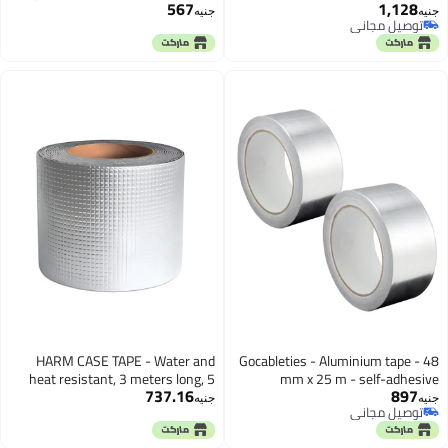
567
Aluminium Tape Silver Water and
Waterproof Adhesiv
جنيه
Heat Resistant Tape for Sealing,
Repair, Pipe Insula
Repairing and Insulating
and Home
HARM CASE TAPE - Water and
Gocableties - Alu
heat resistant, 3 meters long, 5
mm x 25 m 
737.16
cm wide, strongly adheres to
aluminium tape -
جنيه
concrete, brick, glass and steel.
resistant tape for s
and ins