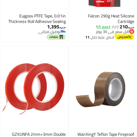
Eujgoov PTFE Tape, 0.01in
Falcon 29
Thickness Roll Adhesive Sealing
1,395
 5%
Insulating Thermal Heat Resistant
جنيه
توصيل مجاني
Tape for Vacuum, Hand and
توصيل مجاني
عليه خلال
11
Impulse Sealers(0.25mm x 25mm
طس
x 10m)
GZXUNFA 2mm+3mm Double
WanXingY Teflon