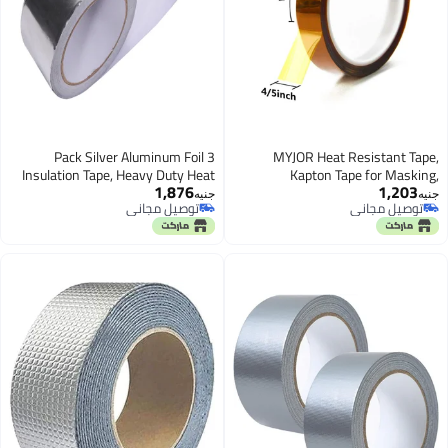
3 Pack Silver Aluminum Foil
MYJOR Heat 
Insulation Tape, Heavy Duty Heat
Kapton Ta
1,876
Resistant Adhesive Tape,
Soldering, Protecti
جنيه
توصيل مجاني
Waterproof Leak Sealing Roll, 5cm
Cellphone Data 
توصيل مجاني
x 5m Each, Home Repair, Duct &
Pipe Protection