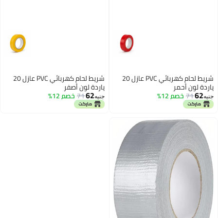
شريط لحام كهربائي PVC عازل 20
شريط لحام كهربائي PVC عازل 20
ياردة لون أصفر
62
71
خصم 12%
جنيه