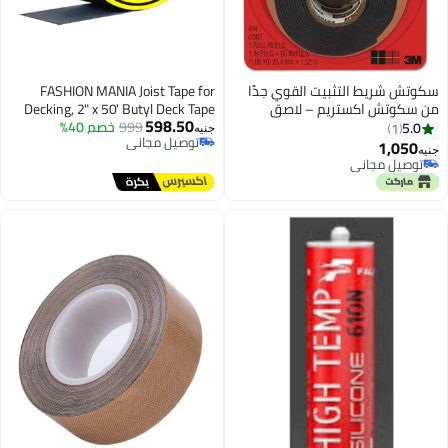
ثبيت القوي جدًا
FASHION MANIA Joist Tape for
ريم – لاصق
Decking, 2" x 50' Butyl Deck Tape
598.50
مقاوم للطقس،
999
خصم 40%
Waterproof Seal and Weather
جنيه
توصيل مجاني
مل حتى 20 باوند، مناسب
Resistance Self-Adhesive Flashing
توصيل مجاني
ة مثل الخشب
Tape,Anti-Corrosion for Wood
نة – بديل
Joists and Beams-Black
غي شريط تثبيت
 من سكوتش ماونت
414، عدد 1