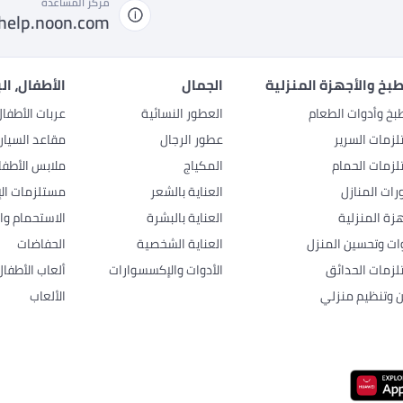
مركز المساعدة
help.noon.com
بخ والأجهزة المنزلية
الجمال
الأطفال، ال
بخ وأدوات الطعام
العطور النسائية
عربات الأطفا
زمات السرير
عطور الرجال
مقاعد السيار
زمات الحمام
المكياج
ملابس الأطفا
رات المنازل
العناية بالشعر
مستلزمات الإ
هزة المنزلية
العناية بالبشرة
الاستحمام وال
وات وتحسين المنزل
العناية الشخصية
الحفاضات
زمات الحدائق
الأدوات والإكسسوارات
ألعاب الأطفال
ن وتنظيم منزلي
الألعاب