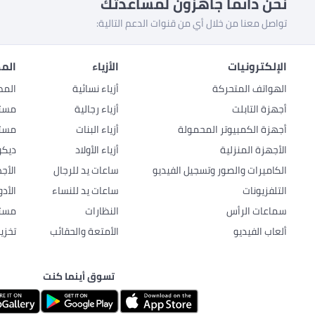
نحن دائماً جاهزون لمساعدتك
تواصل معنا من خلال أي من قنوات الدعم التالية:
الإلكترونيات
الأزياء
المط
الهواتف المتحركة
أزياء نسائية
المط
أجهزة التابلت
أزياء رجالية
مستل
أجهزة الكمبيوتر المحمولة
أزياء البنات
مستل
الأجهزة المنزلية
أزياء الأولاد
ديكو
الكاميرات والصور وتسجيل الفيديو
ساعات يد للرجال
الأج
التلفزيونات
ساعات يد للنساء
الأد
سماعات الرأس
النظارات
مستل
ألعاب الفيديو
الأمتعة والحقائب
تخزي
تسوق أينما كنت