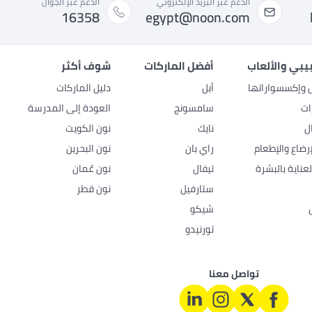
الدعم عبر البريد الإلكتروني
الدعم عبر الجوال
16358
egypt@noon.com
بيبي والألعاب
أفضل الماركات
شوف أكثر
ل وإكسسواراتها
أبل
دليل الماركات
ات
سامسونج
العودة إلى المدرسة
ل
نايك
نون الكويت
رضاع والإطعام
راي بان
نون البحرين
عناية بالبشرة
تيفال
نون عُمان
ستارفيل
نون قطر
شيكو
تورنيدو
تواصل معنا