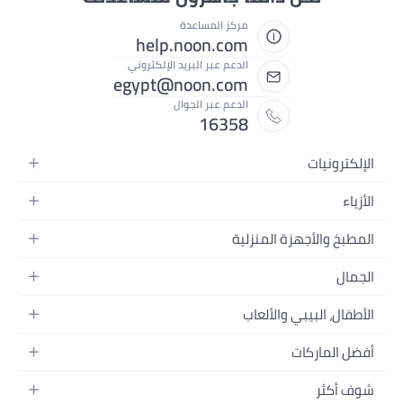
مركز المساعدة
help.noon.com
الدعم عبر البريد الإلكتروني
egypt@noon.com
الدعم عبر الجوال
16358
الإلكترونيات
الهواتف المتحركة
الأزياء
أجهزة التابلت
أزياء نسائية
المطبخ والأجهزة المنزلية
أجهزة الكمبيوتر المحمولة
أزياء رجالية
المطبخ وأدوات الطعام
الأجهزة المنزلية
الجمال
أزياء البنات
مستلزمات السرير
الكاميرات والصور وتسجيل الفيديو
العطور النسائية
أزياء الأولاد
الأطفال، البيبي والألعاب
مستلزمات الحمام
التلفزيونات
عطور الرجال
ساعات يد للرجال
عربات الأطفال وإكسسواراتها
ديكورات المنازل
سماعات الرأس
أفضل الماركات
المكياج
ساعات يد للنساء
مقاعد السيارات
الأجهزة المنزلية
ألعاب الفيديو
أبل
العناية بالشعر
النظارات
شوف أكثر
ملابس الأطفال
الأدوات وتحسين المنزل