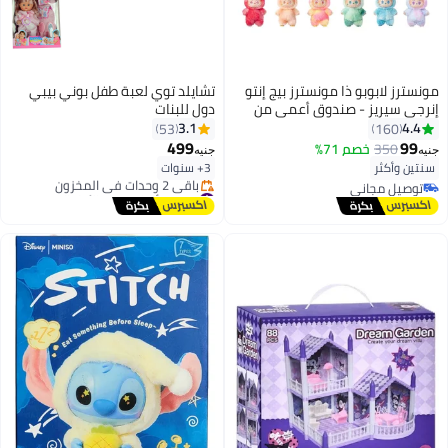
مونسترز لابوبو ذا مونسترز بيج إنتو
تشايلد توي لعبة طفل بوني بيبي
إنرجي سيريز - صندوق أعمى من
دول للبنات
الفينيل، شخصيات صندوق أعمى،
3.1
4.4
53
160
شخصيات حركة بتصميم عشوائي،
499
99
350
خصم 71%
جنيه
جنيه
ألعاب قابلة للتجميع، ديكورات
سنتين وأكثر
3+ سنوات
منزلية، صندوق فردي
توصيل مجاني
#2 في ألعاب دمى الأطفال
توصيل مجاني
توصيل مجاني
باقي 2 وحدات في المخزون
#2 في ألعاب دمى الأطفال