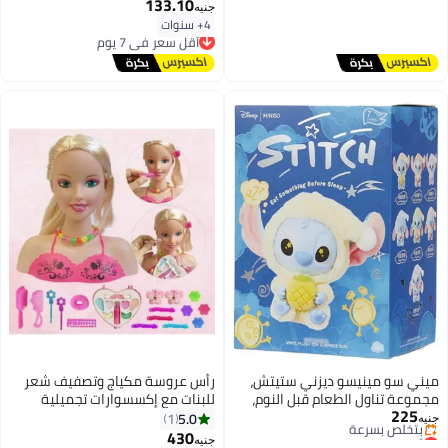
133.10
جنيه
4+ سنوات
أقل سعر في 7 يوم
توصيل مجاني
أقل سعر في 7 يوم
ميني سو مينيسو ديزني ستيتش،
رأس عروسة مكياج وتصفيف شعر
مجموعة تناول الطعام قبل النوم،
للبنات مع إكسسوارات تجميلية
225
لعبة فينيل قطيفة، صندوق مفاجآت،
متنوعة
5.0
1
جنيه
أقل سعر في 7 يوم
تصميم عشوائي، لعبة صندوق
430
جنيه