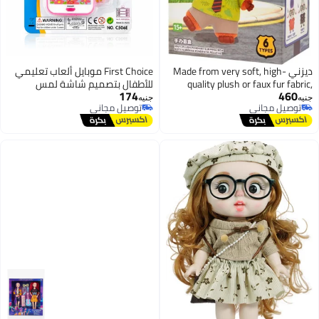
ديزني Made from very soft, high-
First Choice موبايل ألعاب تعليمي
quality plush or faux fur fabric,
للأطفال بتصميم شاشة لمس
174
460
making it comfortable and safe to
تفاعلية، أصوات موسيقية، وأغاني
جنيه
جنيه
توصيل مجاني
توصيل مجاني
hug.
كلاسيكية، ألعاب تنمية المهارات
توصيل مجاني
توصيل مجاني
الذكية للأولاد والبنات من First
Choice (ألوان متعددة)