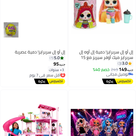
إل أو إل سربرايز! دمية إل أوه إل
إل أو إل سربرايز! دمية عصرية
سربرايز ميك أوفر سيريز مع 15
5.0
1
مفاجأة واكسسوارات - متعددة
95
3.0
3
جنيه
الألوان.
149
249
خصم 40%
3+ سنوات
أقل سعر في 7 يوم
جنيه
توصيل مجاني
توصيل مجاني
توصيل مجاني
أقل سعر في 7 يوم