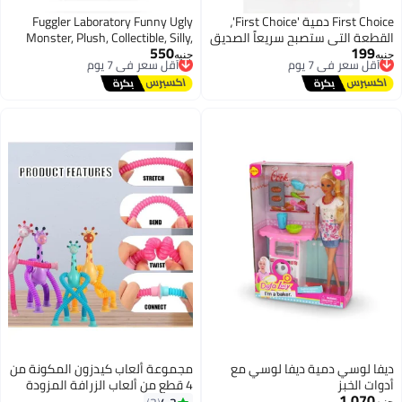
First Choice دمية 'First Choice'،
Fuggler Laboratory Funny Ugly
القطعة التي ستصبح سريعاً الصديق
Monster, Plush, Collectible, Silly,
550
199
أقل سعر في 7 يوم
المفضل والمرافق الدائم في أجمل
أقل سعر في 7 يوم
Toy (Wide Eyed Weirdo) Star Toys
جنيه
جنيه
توصيل مجاني
توصيل مجاني
لحظات اللعب (يرجى ملاحظة أن
2026
أقل سعر في 7 يوم
أقل سعر في 7 يوم
الألوان قد تختلف)دمية 'First
Choice'، القطعة التي ستصبح سريعاً
الصديق المفضل والمرافق الدائم
في أجمل لحظات اللعب (يرجى
ملاحظة أن الألوان قد تختلف)
ديفا لوسي دمية ديفا لوسي مع
مجموعة ألعاب كيدزون المكونة من
أدوات الخبز
4 قطع من ألعاب الزرافة المزودة
1,070
أقل سعر في 7 يوم
بمصابيح LED وأكواب شفط