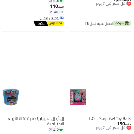
4.3
3
جنيه
توصيل مجاني
تلسكوبية
110
جنيه
أقل سعر في 7 يوم
0-1 سنة
توصيل مجاني
توصيل مجاني
احصل عليه خلال
13
اغسطس
L.O.L. Surprise! Toy Balls
إل أو إل سربرايز! دمية فتاة الأزياء
150
أقل سعر في 7 يوم
الاحترافية
جنيه
توصيل مجاني
4.2
5
أقل سعر في 7 يوم