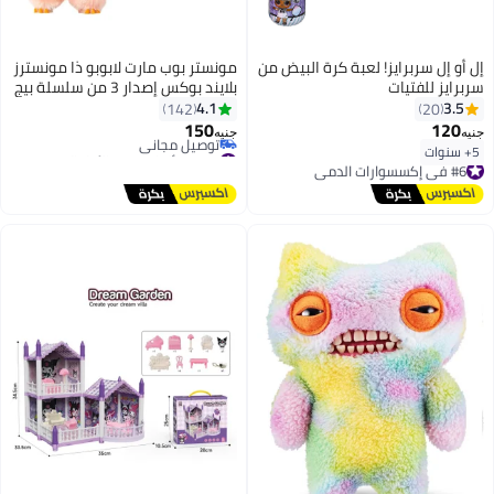
إل أو إل سربرايز! لعبة كرة البيض من
مونستر بوب مارت لابوبو ذا مونسترز
سربرايز للفتيات
بلايند بوكس إصدار 3 من سلسلة بيج
إنتو إنرجي - شخصية فينيل مفاجئة
4.1
3.5
142
20
150
120
جنيه
جنيه
#7 في ألعاب دمى الأطفال
5+ سنوات
#6 في إكسسوارات الدمى
أقل سعر في 7 يوم
توصيل مجاني
توصيل مجاني
#6 في إكسسوارات الدمى
#7 في ألعاب دمى الأطفال