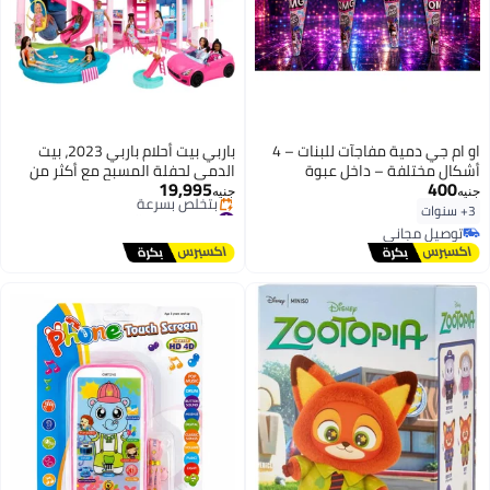
او ام جي دمية مفاجآت للبنات – 4
باربي بيت أحلام باربي 2023، بيت
أشكال مختلفة – داخل عبوة
الدمى لحفلة المسبح مع أكثر من
19,995
400
مخروطية مع إكسسوارات وشعر
75 قطعة ومنزلق من 3 طوابق،
جنيه
جنيه
#1 في بيوت الدمى
ملون – مناسبة لعمر 3 سنوات
مجموعة لعب بيت باربي، مصعد
3+ سنوات
توصيل مجاني
فأكثر
للحيوانات الأليفة ومناطق لعب
توصيل مجاني
بتخلّص بسرعة
للجراء
توصيل مجاني
#1 في بيوت الدمى