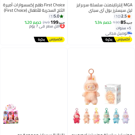
MGA إنترتاينمنت سلسلة سربرايز
First Choice طقم إكسسوارات أميرة
ليل سيسترز بول آي سباي
الثلج السحرية للأطفال (First Choice)
- تاج كريستالي متلألئ، عصا سحرية،
5.0
2.5
1
10
#11 في إكسسوارات الدمى
وجديلة شعر تنكرية - ألوان متنوعة،
199
85
130
خصم 34%
249
أقل سعر في 7 يوم
خصم 20%
جنيه
جنيه
أقل سعر في 7 يوم
قطعة واحدة للعب الأدوار والحفلات
توصيل مجاني
5+ سنوات
توصيل مجاني
أقل سعر في 7 يوم
بتخلّص بسرعة
#11 في إكسسوارات الدمى