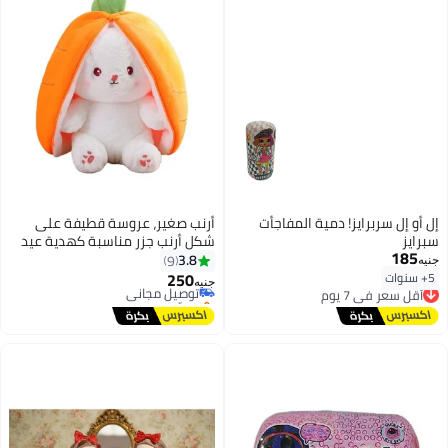
إل أو إل سربرايز! دمية المفاجأت
أرنب صغير، عروسة قطيفة على
سبرايز
شكل أرنب جزر مناسبة كهدية عيد
#4 في الدمى الناعمة
185
ميلاد للبنات والأطفال (أرنب وجزر، 25
3.8
9
أقل سعر في 7 يوم
جنيه
سم)
250
5+ سنوات
توصيل مجاني
أقل سعر في 7 يوم
جنيه
بتخلّص بسرعة
توصيل مجاني
تم بيع +10 مؤخرًا
أقل سعر في 7 يوم
#4 في الدمى الناعمة