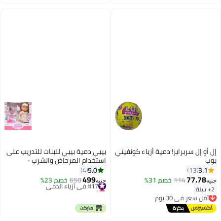
إل أو إل سربرايز! دمية أزياء كونفيتي
بيبي دمية بيبي للبنات للتدريب على
بوب
استخدام المرحاض والشرب -
متعددة الألوان
5.0
3.1
4
13
499
77.78
114
خصم 31%
#17 في أزياء الدمى
650
خصم 23%
جنيه
جنيه
أقل سعر في 30 يوم
2+ سنة
أقل سعر في 30 يوم
#17 في أزياء الدمى
توصيل مجاني
أقل سعر في 30 يوم