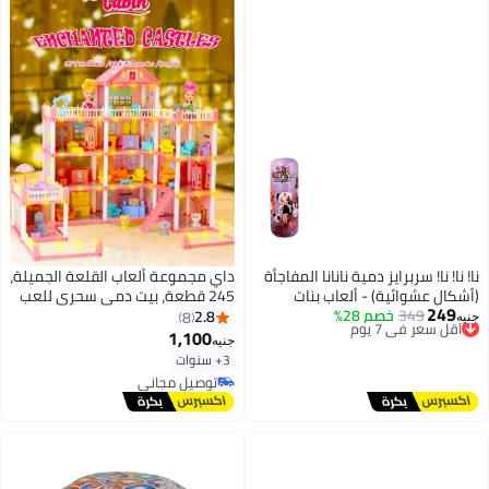
نا! نا! نا! سربرايز دمية نانانا المفاجأة
داي مجموعة ألعاب القلعة الجميلة،
(أشكال عشوائية) - ألعاب بنات
245 قطعة، بيت دمى سحري للعب
249
349
أقل سعر في 7 يوم
خصم 28%
ناعمة مع إكسسوارات عصرية
التظاهري، 4 طوابق، 11 غرفة،
2.8
8
جنيه
توصيل مجاني
مناسبة للفتيات من سن 3 سنوات
1,100
جنيه
أقل سعر في 7 يوم
فما فوق.
3+ سنوات
توصيل مجاني
توصيل مجاني