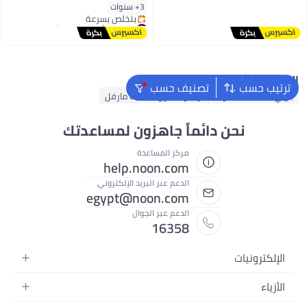
توصيل مجاني
عشوائي، لعبة قابلة للتجميع لتزيين
3+ سنوات
بتخلّص بسرعة
المنزل، هدايا أعياد الميلاد (شخصية
#20 في ألعاب دمى الأطفال
أقل سعر في 7 يوم
واحدة عشوائية)
توصيل مجاني
بتخلّص بسرعة
#20 في ألعاب دمى الأطفال
البحث الشائع
ترتيب حسب
تصنيف حسب
باربي
دببة محشوة
كرة بوكيمون
لعبة مارفل
نحن دائماً جاهزون لمساعدتك
مركز المساعدة
help.noon.com
الدعم عبر البريد الإلكتروني
egypt@noon.com
الدعم عبر الجوال
16358
الإلكترونيات
الهواتف المتحركة
الأزياء
أجهزة التابلت