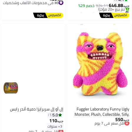
توصيل مجاني
مليئة بالمرح 👶🍼
Man, Spider-Man, Hulk & Thanos |
646.88
924.11
خصم 29%
جنيه
#6 في مجموعات الألعاب وشخصيات
Infinity War & Endgame Collectible
#1 في مجموعات الألعاب وشخصيات
توصيل مجاني
Model Dolls | Best Birthday Gift for
تم بيع +20 مؤخرًا
Boys & Kids 3+
#1 في مجموعات الألعاب وشخصيات
Fuggler Laboratory Funny Ugly
إل أو إل سربرايز! دمية أندر رابس
Monster, Plush, Collectible, Silly,
5.0
1
550
أقل سعر في 7 يوم
Toy (Old Tooth) Star Toys 2026
110
جنيه
جنيه
توصيل مجاني
3+ سنوات
أقل سعر في 7 يوم
أقل سعر في 7 يوم