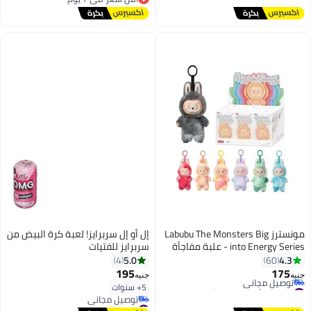
توصيل مجاني
أقل سعر في 7 يوم
مونسترز Labubu The Monsters Big
إل أو إل سربرايز! لعبة كرة البيض من
into Energy Series - علبة مفاجأة
سربرايز للفتيات
من الفينيل المحشو، شخصيات علبة
5.0
4.3
4
60
مفاجأة، شخصيات تصميم عشوائي،
195
175
جنيه
جنيه
ألعاب قابلة للتجميع، ديكورات
#22 في ألعاب دمى الأطفال
5+ سنوات
أقل سعر في 7 يوم
منزلية، علبة واحدة
#7 في إكسسوارات الدمى
توصيل مجاني