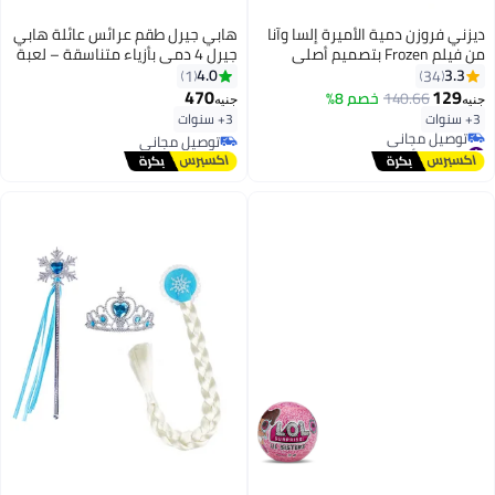
ديزني فروزن دمية الأميرة إلسا وآنا
هابي جيرل طقم عرائس عائلة هابي
من فيلم Frozen بتصميم أصلي
جيرل 4 دمى بأزياء متناسقة – لعبة
متعدد الألوان للبنات
للبنات بعمر 3 سنوات فما فوق
4.0
3.3
1
34
‎12.9x10.5x2.1سم
470
129
140.66
خصم 8%
جنيه
جنيه
3+ سنوات
3+ سنوات
#20 في أزياء الدمى
توصيل مجاني
أقل سعر في 7 يوم
توصيل مجاني
توصيل مجاني
#20 في أزياء الدمى