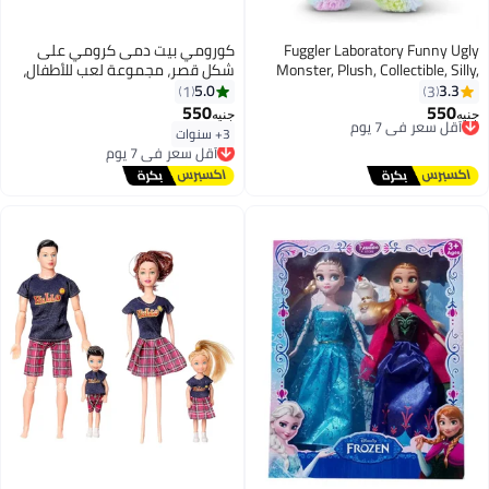
Fuggler Laboratory Funny Ugly
كورومي بيت دمى كرومي على
Monster, Plush, Collectible, Silly,
شكل قصر، مجموعة لعب للأطفال،
Toy (Munch Munch) Star Toys
متعدد الطوابق، باللون الأرجواني
5.0
3.3
1
3
2026
والوردي، مع شرفات وأثاث، للفتيات
550
550
أقل سعر في 7 يوم
جنيه
جنيه
من عمر 3 سنوات فما فوق
توصيل مجاني
3+ سنوات
أقل سعر في 7 يوم
أقل سعر في 7 يوم
توصيل مجاني
أقل سعر في 7 يوم