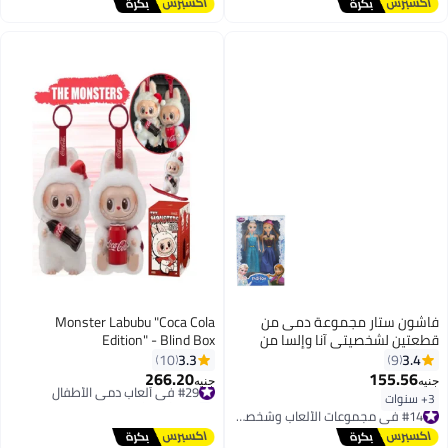
أقل سعر في 7 يوم
#22 في ألعاب دمى الأطفال
توصيل مجاني
#7 في إكسسوارات الدمى
فاشون ستار مجموعة دمى من
Monster Labubu "Coca Cola
قطعتين لشخصيتي آنا وإلسا من
Edition" - Blind Box
فيلم فروزن طراز AM1208
3.3
3.4
10
9
266.20
155.56
#29 في ألعاب دمى الأطفال
جنيه
جنيه
توصيل مجاني
3+ سنوات
#14 في مجموعات الألعاب وشخصيات
#29 في ألعاب دمى الأطفال
توصيل مجاني
#14 في مجموعات الألعاب وشخصيات