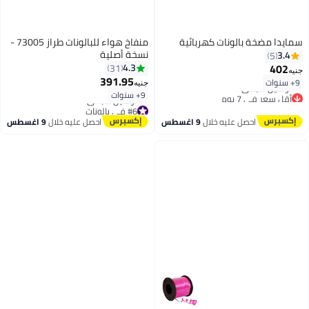
سمايدا مضخة بالونات كهربائية
منفاخ هواء للبالونات طراز 73005 -
نسخة أصلية
3.4
5
402
4.3
31
جنيه
391.95
9+ سنوات
جنيه
9+ سنوات
أقل سعر في 7 يوم
توصيل مجاني
#6 في بالونات
أقل سعر في 7 يوم
توصيل مجاني
احصل عليه خلال
9 اغسطس
احصل عليه خلال
9 اغسطس
#6 في بالونات