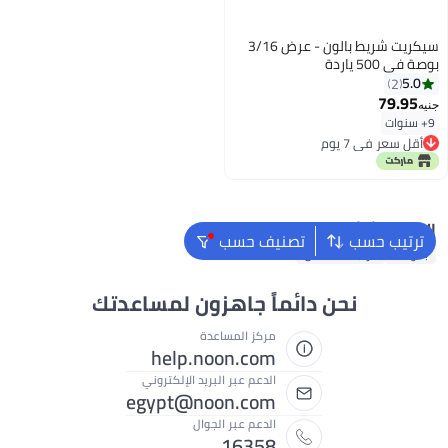
سيكريت شريط بالون - عرض 3/16
بوصة في 500 ياردة
5.0
2
79.95
جنيه
9+ سنوات
أقل سعر في 7 يوم
أقل سعر في 7 يوم
البحث الشائع
ترتيب حسب
تصنيف حسب
بالونات
دراجة للأطفال
نحن دائماً جاهزون لمساعدتك
مركز المساعدة
help.noon.com
الدعم عبر البريد الإلكتروني
egypt@noon.com
الدعم عبر الجوال
16358