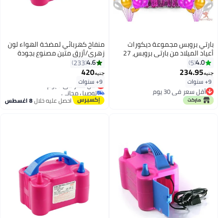
بارتي بروبس مجموعة ديكورات
منفاخ كهربائي لمضخة الهواء لون
أعياد الميلاد من بارتي بروبس، 27
زهري/أزرق متين مصنوع بجودة
قطعة، للبنات أو مجموعة ستائر من
جيدة
4.6
4.0
233
5
رقائق معدنية، لوازم الحفلات
420
234.95
جنيه
جنيه
#7 في بالونات
9+ سنوات
9+ سنوات
أقل سعر في 7 يوم
أقل سعر في 30 يوم
توصيل مجاني
أقل سعر في 30 يوم
#7 في بالونات
احصل عليه خلال
8 اغسطس