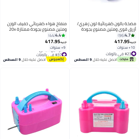
مضخة بالون كهربائية لون زهري/
منفاخ هواء كهربائي خفيف الوزن
أزرق قوي ومتين مصنوع بجودة
ومتين مصنوع بجودة ممتازة 20x
ممتازة
15x 13سم
4.4
4.7
44
96
417.95
417.95
جنيه
جنيه
10+ سنوات
9+ سنوات
#23 في بالونات
#37 في بالونات
#23 في بالونات
توصيل مجاني
احصل عليه خلال
9 اغسطس
احصل عليه خلال
9 اغسطس
#37 في بالونات