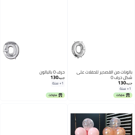
بالونات من القصدير للحفلات على
حرف O بالبالون
130
شكل حرف O
جنيه
130
1+ سنة
جنيه
1+ سنة