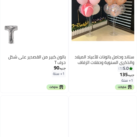
ستاند وحامل بالونات للأعياد الميلاد
بالون كبير من القصدير على شكل
والذكرى السنوية وحفلات الزفاف
حرف T
90
وحفلات استقبال المولود الجديد
5.0
1
جنيه
ديكور حفلات رائع-ارتفاع 70سم
135
1+ سنة
جنيه
1+ سنة