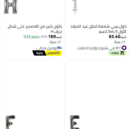
كول بيبي شمعة لحفل عيد الميلاد
بالون كبير من القصدير على شكل
الأول 2.5x4.5سم
حرف H
169
65.40
255
خصم 33%
جنيه
جنيه
1+ سنة
1+ سنة
#11 في شموع لوازم الحفلات
توصيل مجاني
تم بيع +10 مؤخرًا
توصيل مجاني
#11 في شموع لوازم الحفلات