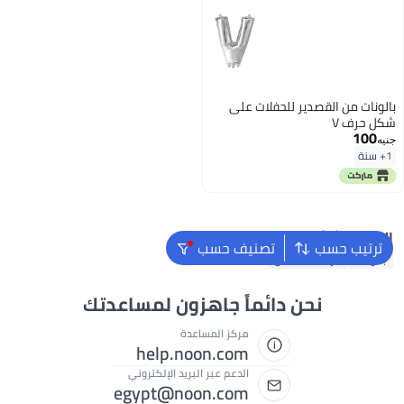
بالونات من القصدير للحفلات على
شكل حرف V
100
جنيه
1+ سنة
البحث الشائع
ترتيب حسب
تصنيف حسب
بالونات
دراجة للأطفال
نحن دائماً جاهزون لمساعدتك
مركز المساعدة
help.noon.com
الدعم عبر البريد الإلكتروني
egypt@noon.com