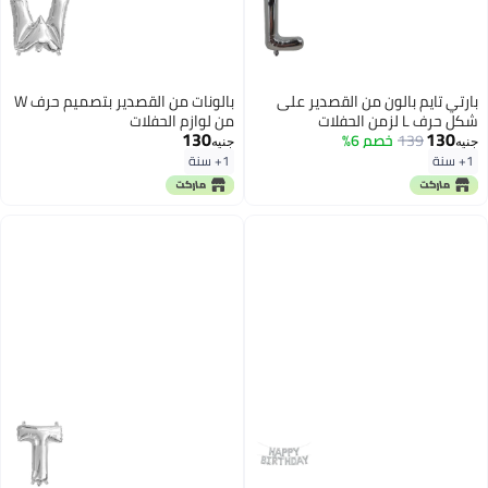
بارتي تايم بالون من القصدير على
بالونات من القصدير بتصميم حرف W
شكل حرف L لزمن الحفلات
من لوازم الحفلات
130
130
139
خصم 6%
جنيه
جنيه
1+ سنة
1+ سنة