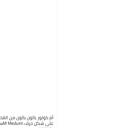
أم كولور بالون بالون من القص
على شكل حرف M Meduimسم