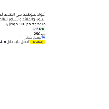
أعواد متوهجة في الظلام، أع
متوهجة مع 100 موصل)
5.0
2
#7 في عروض وألعاب الحفلات
250
أقل سعر في 7 يوم
جنيه
توصيل مجاني
#7 في عروض وألعاب الحفلات
احصل عليه خلال
9 اغسطس