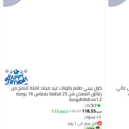
طعة لاتكس عالي
كول بيبي طقم بالونات عيد ميلاد قابلة للنفخ من
رقائق المعدن من 25 قطعة بمقاس 16 بوصة
8.8x6.4x1.2بوصة
3.7
38
118.55
136.91
خصم 13%
جنيه
3+ سنوات
أقل سعر في 7 يوم
أقل سعر في 7 يوم