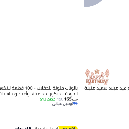
 عيد ميلاد سعيد متينة
بالونات ملونة للحفلات - 100 ق
الجودة - ديكور عيد ميلاد وأعياد ومناسبات
165
190
خصم 13%
جنيه
توصيل مجاني
توصيل مجاني
احصل عليه خلال
9 اغسطس