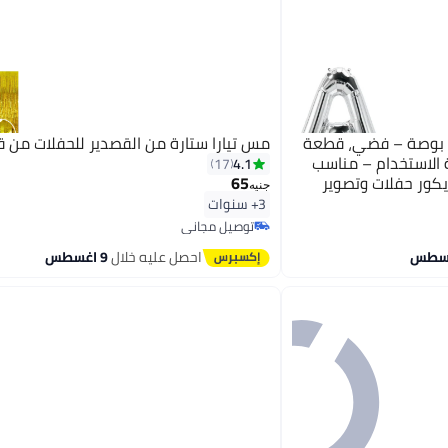
بالون فويل حرف A مقاس 32 بوصة – فضي، قطعة
مس تيارا ستارة من القصدير للحفلات من 
ة الاستخدام – مناسب
4.1
17
ديكور حفلات وتصوير
65
جنيه
3+ سنوات
توصيل مجاني
توصيل مجاني
احصل عليه خلال
9 اغسطس