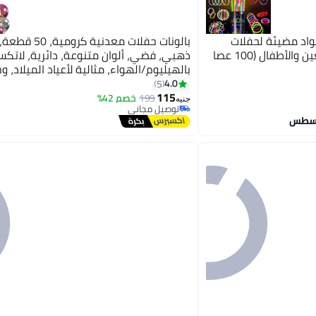
واد مضيئة لحفلات
بالونات حفلات معدنية كرو
النيون والقلائد والأساور للبالغين والأطفال (100 عصا
ذهبي، فضي، ألوان متنوعة، دائرية، لاتك
بالهيليوم/الهواء، مثالية لأعياد الميلاد، و
استقبال المولود، وحفلات الزفاف، للجنسين
4.0
5
الأعمار
115
199
خصم 42%
جنيه
توصيل مجاني
توصيل مجاني