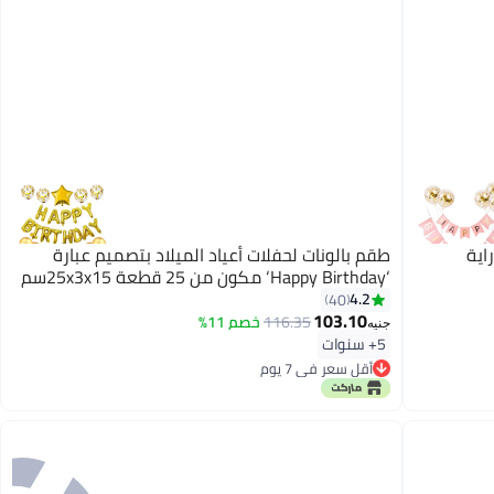
اية
طقم بالونات لحفلات أعياد الميلاد بتصميم عبارة
‘Happy Birthday‘ مكون من 25 قطعة 25x3x15سم
4.2
40
103.10
116.35
خصم 11%
جنيه
5+ سنوات
أقل سعر في 7 يوم
أقل سعر في 7 يوم