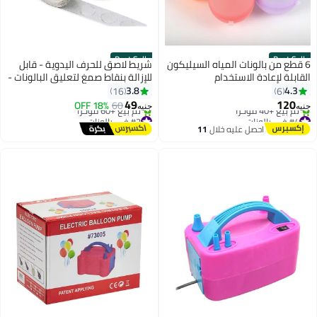
Best Seller
Best Seller
6 قطع من بالونات المياه السيليكون
شريط لاصق للحرف اليدوية - قابل
القابلة لإعادة الاستخدام
للإزالة بنقاط صمغ لتعليق البالونات -
لمستلزمات الحرف الفنية - وتزيين
3.8
4.3
16
6
حفلات الزفاف ، شفاف
49
120
18% OFF
60
جنيه
جنيه
#4 في بالونات
#3 في بالونات
توصيل مجاني
توصيل مجاني
احصل عليه خلال
11
تم بيع +40 مؤخرًا
تم بيع +60 مؤخرًا
اغسطس
#4 في بالونات
#3 في بالونات