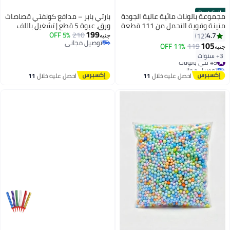
Best Seller
مجموعة بالونات مائية عالية الجودة
بارتي بابر – مدافع كونفتي قصاصات
متينة وقوية التحمل من 111 قطعة
ورق، عبوة 5 قطع | تشغيل باللف
199
210
5% OFF
لإطلاق الكونفتي | للاحتفالات
4.7
12
جنيه
توصيل مجاني
والأعراس وأعياد الميلاد (استخدام
105
11% OFF
119
جنيه
توصيل مجاني
داخلي/خارجي)
3+ سنوات
#5 في بالونات
توصيل مجاني
#5 في بالونات
احصل عليه خلال
11
احصل عليه خلال
11
اغسطس
اغسطس