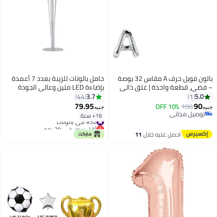
بالون فويل حرف A مقاس 32 بوصة
حامل بالونات للزينة بعدد 7 أعمدة
– فضي، قطعة واحدة | غلق ذاتي
بإضاءة LED متين وعالي الجودة
قابل لإعادة الاستخدام – مناسب
وخفيف الوزن
3.7
5.0
44
1
للنفخ بالهيليوم أو الهواء | ديكور
79.95
90
10% OFF
100
جنيه
جنيه
حفلات وتصوير
توصيل مجاني
16+ سنة
#32 في بالونات
توصيل مجاني
أقل سعر في 30 يوم
#32 في بالونات
احصل عليه خلال
11
اغسطس