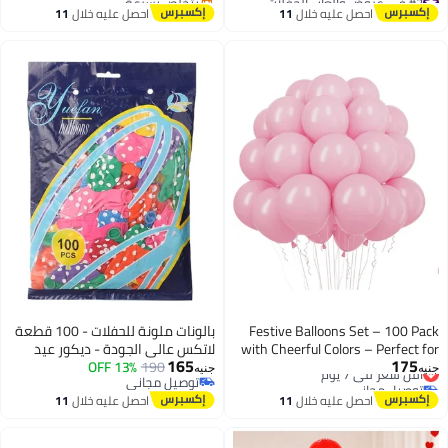
أقل سعر في 7 يوم
توصيل مجاني
احصل عليه خلال
11
احصل عليه خلال
11
توصيل مجاني
اغسطس
اغسطس
#3 في عروض وألعاب الحفلات
Festive Balloons Set – 100 Pack
بالونات ملونة للحفلات - 100 قطعة
with Cheerful Colors – Perfect for
لاتكس عالي الجودة - ديكور عيد
165
175
أقل سعر في 7 يوم
Birthday Parties, Events and
190
13% OFF
ميلاد وأعياد ومناسبات
جنيه
جنيه
توصيل مجاني
توصيل مجاني
Events Decoration (Light Pink)
أقل سعر في 7 يوم
توصيل مجاني
احصل عليه خلال
11
احصل عليه خلال
11
اغسطس
اغسطس