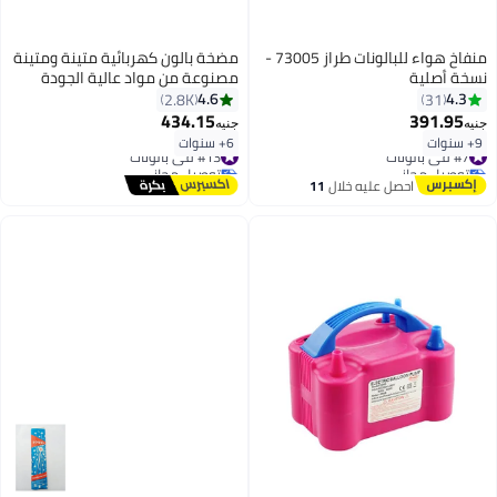
منفاخ هواء للبالونات طراز 73005 -
مضخة بالون كهربائية متينة ومتينة
نسخة أصلية
مصنوعة من مواد عالية الجودة
وخفيفة الوزن 21x14x17سم
4.6
4.3
2.8K
31
434.15
391.95
جنيه
جنيه
9+ سنوات
6+ سنوات
#7 في بالونات
#13 في بالونات
توصيل مجاني
توصيل مجاني
#7 في بالونات
#13 في بالونات
احصل عليه خلال
11
اغسطس