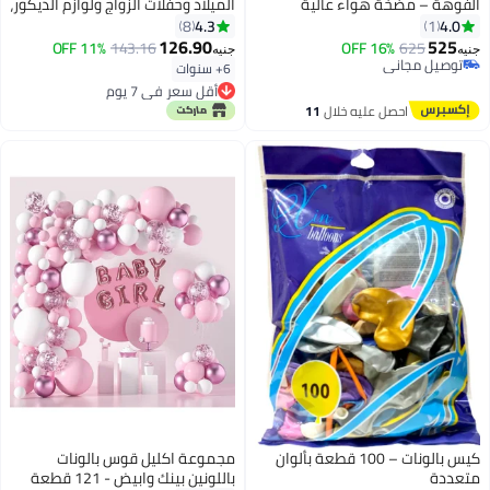
الفوهة – مضخة هواء عالية
الميلاد وحفلات الزواج ولوازم الديكور،
السرعة لحفلات أعياد الميلاد
مصنوعة من الألومنيوم بلون ذهبي
4.3
4.0
8
1
والمناسبات
وردي، مقاس 18 بوصة
126.90
525
11% OFF
143.16
16% OFF
625
جنيه
جنيه
توصيل مجاني
6+ سنوات
توصيل مجاني
أقل سعر في 7 يوم
أقل سعر في 7 يوم
احصل عليه خلال
11
اغسطس
كيس بالونات – 100 قطعة بألوان
مجموعة اكليل قوس بالونات
متعددة
باللونين بينك وابيض - 121 قطعة