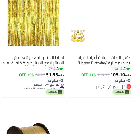
طقم بالونات لحفلات أعياد الميلاد
احباط الستائر المعدنية هامش
بتصميم عبارة ‘Happy Birthday‘
الستائر لامع الستار صورة خلفية لعيد
مكون من 25 قطعة 25x3x15سم
الميلاد عيد ميلاد حزب الزفاف ديكور
4.4
4.2
7
40
1x2 متر
51.55
103.10
19% OFF
64.25
11% OFF
116.35
جنيه
جنيه
5+ سنوات
3+ سنوات
أقل سعر في 7 يوم
#12 في عبوات الحفلات
أقل سعر في 7 يوم
أقل سعر في 30 يوم
تم بيع +10 مؤخرًا
#12 في عبوات الحفلات