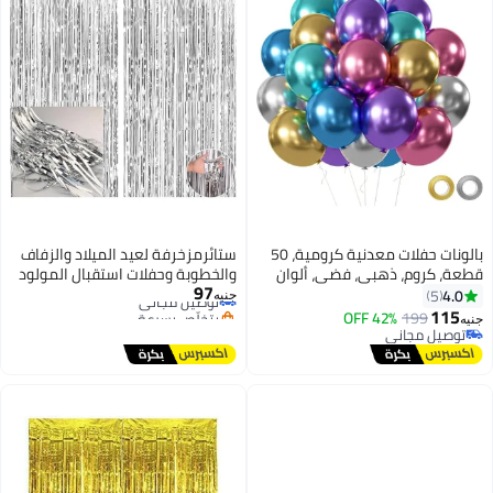
بالونات حفلات معدنية كرومية، 50
ستائرمزخرفة لعيد الميلاد والزفاف
قطعة، كروم، ذهبي، فضي، ألوان
والخطوبة وحفلات استقبال المولود
97
متنوعة، دائرية، لاتكس، مملوءة
توصيل مجاني
الجديد وحفلات عيد الزواج عدد
4.0
5
جنيه
بتخلّص بسرعة
بالهيليوم/الهواء، مثالية لأعياد
(فضي).
115
42% OFF
199
جنيه
توصيل مجاني
الميلاد، وحفلات استقبال المولود،
توصيل مجاني
توصيل مجاني
وحفلات الزفاف، للجنسين، لجميع
الأعمار