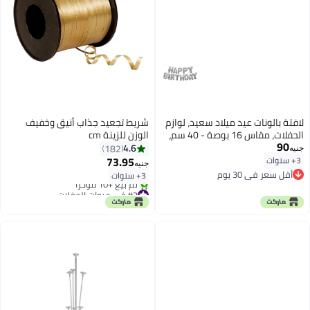
لافتة بالونات عيد ميلاد سعيد، لوازم
شريط تجعيد جذاب أنيق وخفيف
الحفلات، مقاس 16 بوصة - 40 سم،
الوزن للزينة cm
90
لكل قطعة من ورق القصدير الفضي
4.6
182
جنيه
73.95
3+ سنوات
جنيه
أقل سعر في 30 يوم
3+ سنوات
أقل سعر في 30 يوم
#3 في عبوات الحفلات
أقل سعر في 7 يوم
تم بيع +10 مؤخرًا
#3 في عبوات الحفلات