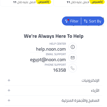
أقل سعر في 7 يوم
احصل عليه خلال
11
احصل عليه خلال
11
توصيل مجاني
اغسطس
اغسطس
#1 في قبعات الحفلة
Popular Searches
Filter
Sort By
بالونات
دراجة للأطفال
We're Always Here To Help
HELP CENTER
help.noon.com
EMAIL SUPPORT
egypt@noon.com
PHONE SUPPORT
16358
الإلكترونيات
الهواتف المتحركة
الأزياء
أجهزة التابلت
أزياء نسائية
المطبخ والأجهزة المنزلية
أجهزة الكمبيوتر المحمولة
أزياء رجالية