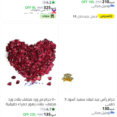
210
250
16% OFF
مقاس 5+12+18 بوصة بالونات
4.2
9
جنيه
توصيل مجاني
بيضاء للفتيات الصغيرات لتزيين
325
#11 في بالونات
360
9% OFF
جنيه
توصيل مجاني
حفلات استقبال المولود والخطوبة
أقل سعر في 30 يوم
#11 في بالونات
والكشف عن جنس المولود زهري
احصل عليه خلال
11
اغسطس
حزام رأس عيد ميلاد سعيد أسود X
٥٠٠ جرام من ورد مجفف بتلات ورد
ذهبي
مجفف- بتلات زهور حمراء حقيقية
130
لعيد الحب، الحفلات، الديكور، للزفاف
4.7
14
جنيه
توصيل مجاني
والحفلات والديكور والمنتجعات
135
25% OFF
180
جنيه
توصيل مجاني