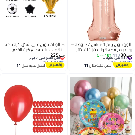
بالون فويل رقم 1 مقاس 32 بوصة –
6 بالونات فويل على شكل كرة قدم،
روز جولد، قطعة واحدة | غلق ذاتي
زينة عيد ميلاد بطابع كرة القدم،
225
90
#37 في بالونات
110
18% OFF
قابل لإعادة الاستخدام – مناسب
أقل سعر في 7 يوم
بالونات على شكل كأس بطل MVP،
جنيه
جنيه
توصيل مجاني
توصيل مجاني
للنفخ بالهيليوم أو الهواء | ديكور
زينة عيد ميلاد بطابع كرة القدم
#37 في بالونات
أقل سعر في 7 يوم
احصل عليه خلال
11
احصل عليه خلال
11
حفلات وتصوير
(عبوة من 6 قطع، متعددة الألوان)
اغسطس
اغسطس