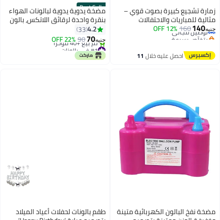
Best Seller
زمارة تشجيع كبيرة بصوت قوي –
مضخة يدوية يدوية لبالونات الهواء
مثالية للمباريات والاحتفالات
بنقرة واحدة لرقائق اللاتكس، بالون
140
والفعاليات
160
توصيل مجاني
12% OFF
مطاطي هيليوم هوائي/مضخة
4.2
33
جنيه
بتخلّص بسرعة
هواء/منفاخ بالونات (اللون: متعددة
70
22% OFF
90
جنيه
توصيل مجاني
الالوان)
#1 في بالونات
أقل سعر في 30 يوم
احصل عليه خلال
11
تم بيع +40 مؤخرًا
اغسطس
#1 في بالونات
مضخة نفخ البالون الكهربائية متينة
طقم بالونات لحفلات أعياد الميلاد