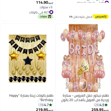
#4 في قبعات الحفلة
114.90
جنيه
أقل سعر في 7 يوم
3+ سنوات
توصيل مجاني
#27 في بالونات
#4 في قبعات الحفلة
#27 في بالونات
احصل عليه خلال
11
اغسطس
طقم ديكور حفل العروس - ستارة
طقم بالونات زينة بعبارة "Happy
وردية من الفويل بأهداب، 20 بالون
Birthday" .
من اللاتيكس، 10 بالون مزين
4.7
4.5
78
26
بقصاصات ورق ملون، بالون مايلار
219.95
259.95
جنيه
جنيه