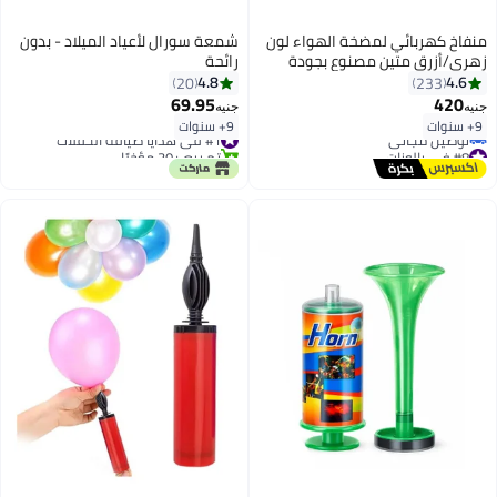
منفاخ كهربائي لمضخة الهواء لون
شمعة سورال لأعياد الميلاد - بدون
زهري/أزرق متين مصنوع بجودة
رائحة
جيدة
4.8
4.6
20
233
69.95
420
جنيه
جنيه
9+ سنوات
9+ سنوات
#1 في هدايا ضيافة الحفلات
#8 في بالونات
تم بيع +30 مؤخرًا
أقل سعر في 7 يوم
#1 في هدايا ضيافة الحفلات
توصيل مجاني
#8 في بالونات