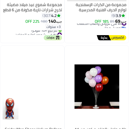
مجموعة من الكرات الإسفنجية
مجموعة شموع عيد ميلاد مضيئة
لوازم الحرف الفنية المدرسية
تخرج شرارات نارية مكونة من 6 قطع
المنزلية مناسبة للالتصاق بألوان
4.2
3.9
307
9
متعددة متنوعة باكت مقاس 20*30
140
69
#4 في عروض وألعاب الحفلات
85
18% OFF
180
22% OFF
جنيه
جنيه
توصيل مجاني
3+ سنوات
#4 في عروض وألعاب الحفلات
#4 في شموع لوازم الحفلات
أقل سعر في 7 يوم
تم بيع +10 مؤخرًا
#4 في شموع لوازم الحفلات