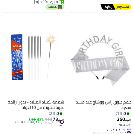
الصحية وغسيل القدم واستخدامات
تم بيع +10 مؤخرًا
تم بيع +10 مؤخرًا
اخري كثيرة
طقم طوق رأس ووشاح عيد ميلاد
شمعة لأعياد الميلاد - بدون رائحة
سعيد
عبوة مكونة من 10اعواد
5.0
5.0
2
1
73
250
#6 في هدايا ضيافة الحفلات
110
33% OFF
جنيه
جنيه
توصيل مجاني
1+ سنة
#6 في هدايا ضيافة الحفلات
#1 في قبعات الحفلة