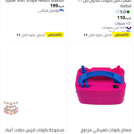
طقم حامل بالونات مكون من 11
Spider Man Shape Helium Balloon
199
قطعة
جنيه
توصيل مجاني
5.0
1
توصيل مجاني
110
جنيه
3+ سنوات
#26 في بالونات
توصيل مجاني
#26 في بالونات
احصل عليه خلال
11
احصل عليه خلال
11
اغسطس
اغسطس
منفاخ بالونات كهربائي مزدوج
مجموعة بالونات لتزيين حفلات أعياد