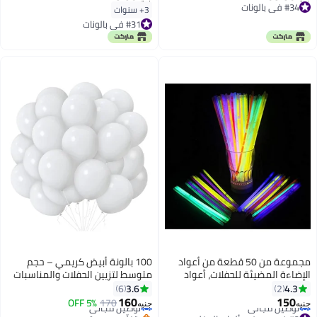
بشكل قلب لمستلزمات حفل
#34 في بالونات
3+ سنوات
#34 في بالونات
العروس
#31 في بالونات
#31 في بالونات
مجموعة من 50 قطعة من أعواد
100 بالونة أبيض كريمي – حجم
الإضاءة المضيئة للحفلات، أعواد
متوسط لتزيين الحفلات والمناسبات
إضاءة نيون للأطفال، أساور مضيئة،
والأعراس – بالونات عالية الجودة
3.6
4.3
6
2
لوازم حفلات داكنة
للنفخ بالهواء أو الهيليوم
160
150
170
توصيل مجاني
5% OFF
جنيه
جنيه
#3 في عروض وألعاب الحفلات
بتخلّص بسرعة