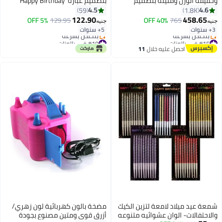
وخفيفة الوزن ومتينة بتصميم
بتصميم عبارة ‘Happy Birthday‘
مفصل فريد
مكون من 25 قطعة 25 x 3 x 15سم
4.5
4.6
59
1.8K
122.90
458.65
5% OFF
129.95
40% OFF
765
جنيه
جنيه
3+ سنوات
5+ سنوات
#15 في بالونات
#19 في بالونات
توصيل مجاني
أقل سعر في 7 يوم
احصل عليه خلال
11
بتخلّص بسرعة
بتخلّص بسرعة
اغسطس
#15 في بالونات
#19 في بالونات
شمعة عيد ميلاد لامعة لتزين الكيك
مضخة بالون كهربائية لون زهري/
والاحتفالات- الوان عشوائيه متنوعه
أزرق قوي ومتين مصنوع بجودة