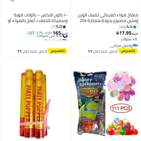
منفاخ هواء كهربائي خفيف الوزن
١٠٠ بالون لاتكس – بالونات قوية
ومتين مصنوع بجودة ممتازة 20x
وسميكة للحفلات، تُنفخ بالهواء أو
15x 13سم
الهيليوم – للمناسبات وأعياد الميلاد
5.0
4.4
1
44
وحفلات الزفاف والديكور – أحمر –
165
417.95
#36 في بالونات
199
17% OFF
جنيه
جنيه
100 قطعة
توصيل مجاني
9+ سنوات
#36 في بالونات
توصيل مجاني
توصيل مجاني
احصل عليه خلال
11
احصل عليه خلال
11
اغسطس
اغسطس