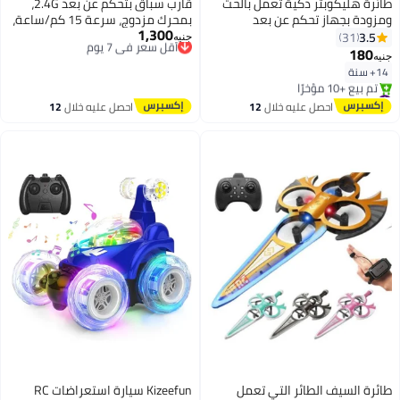
طائرة هليكوبتر ذكية تعمل بالحث
قارب سباق بتحكم عن بعد 2.4G،
ومزودة بجهاز تحكم عن بعد
بمحرك مزدوج، سرعة 15 كم/ساعة،
1,300
أضواء LED - أحمر، 32 سم
أقل سعر في 7 يوم
3.5
31
جنيه
توصيل مجاني
180
جنيه
أقل سعر في 7 يوم
14+ سنة
#2 في الهوايات
توصيل مجاني
احصل عليه خلال
12
احصل عليه خلال
12
تم بيع +10 مؤخرًا
اغسطس
اغسطس
#2 في الهوايات
طائرة السيف الطائر التي تعمل
Kizeefun سيارة استعراضات RC