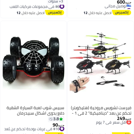
600
3+ سنوات
#6 في مجموعات مركبات اللعب
جنيه
#19 في عربات بوحدة تحكم عن بُعد
توصيل مجاني
أقل سعر في 7 يوم
#6 في مجموعات مركبات اللعب
احصل عليه خلال
12
احصل عليه خلال
12
توصيل مجاني
اغسطس
اغسطس
#19 في عربات بوحدة تحكم عن بُعد
فيرست تشويس مروحية (هليكوبتر)
سبيس شوب لعبة السيارة الشقية
تحكم عن بعد "ديناميكية" 2 في 1 -
دفع يدوي اشكال سبيدرمان
249
أقل سعر في 7 يوم
وضعين للتحكم (يدوي وراديوي) مع
3.8
5
جنيه
توصيل مجاني
إضاءة LED، مدى طيران 32 قدم،
90
#16 في عربات بوحدة تحكم عن بُعد
جنيه
أقل سعر في 7 يوم
هدية مثالية للمبتدئين والمحترفين،
توصيل مجاني