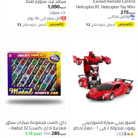
Exceed Remote Control
سيلفر ليت ستورم لعبة
1,090
Helicopter,RC Helicopter Toy Mini
جنيه
275
RC Helicopter Remote Control
3+ سنوات
أقل سعر في 30 يوم
جنيه
#5 في مروحيات بوحدة تحكم عن بُعد
Flying Toy Aircraft Model
توصيل مجاني
أقل سعر في 7 يوم
Toys,High&Low Speed,Flying Toys
أقل سعر في 30 يوم
احصل عليه خلال
12
احصل عليه خلال
12
توصيل مجاني
Gift for Boys
اغسطس
اغسطس
#5 في مروحيات بوحدة تحكم عن بُعد
لامبورغيني سيارة لامبورجيني
داي كاست مجموعة سيارات سباق
روبوت متحولة 2 في 1 - جهاز تحكم
معدنية (داي-كاست) 32 قطعة -
285
عن بعد مع أضواء وموسيقى (أحمر)
350
اجمعها كلها!
خصم 18%
3.4
10
جنيه