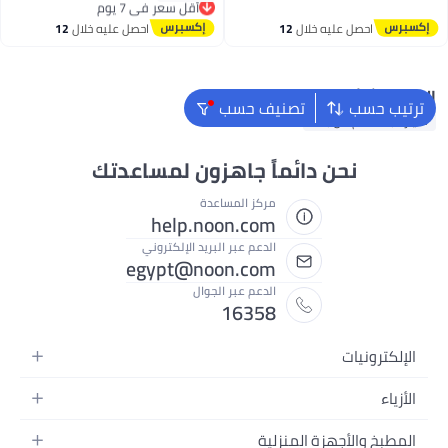
توصيل مجاني
أقل سعر في 7 يوم
احصل عليه خلال
12
احصل عليه خلال
12
اغسطس
اغسطس
البحث الشائع
ترتيب حسب
تصنيف حسب
سيارة بالتحكم عن بعد
نحن دائماً جاهزون لمساعدتك
مركز المساعدة
help.noon.com
الدعم عبر البريد الإلكتروني
egypt@noon.com
الدعم عبر الجوال
16358
الإلكترونيات
الهواتف المتحركة
الأزياء
أجهزة التابلت
أزياء نسائية
المطبخ والأجهزة المنزلية