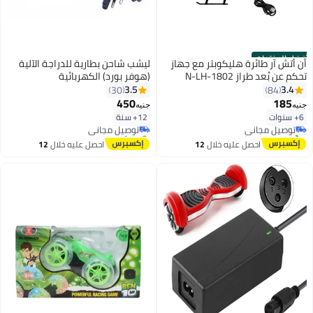
أفضل المنتجات
أن أتش آر طائرة هليكوبتر مع جهاز
ليشب شاحن بطارية للدراجة الآلية
تحكم عن بُعد طراز N-LH-1802
(هوفر بورد) الكهربائية
3.5
3.4
30
84
#1 في مروحيات بوحدة تحكم عن بُعد
#6 في ألعاب المركبات المزودة بوحدة تحكم عن بُعد والبطاريات
450
185
جنيه
جنيه
أقل سعر في 7 يوم
أقل سعر في 7 يوم
6+ سنوات
12+ سنة
توصيل مجاني
توصيل مجاني
تم بيع +50 مؤخرًا
بتخلّص بسرعة
#1 في مروحيات بوحدة تحكم عن بُعد
تم بيع +10 مؤخرًا
احصل عليه خلال
12
احصل عليه خلال
12
#6 في ألعاب المركبات المزودة بوحدة تحكم عن بُعد والبطاريات
اغسطس
اغسطس