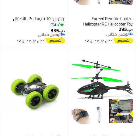
Exceed Remote Control
بن تن بن 10 تويستر كار للأطفال
#11 في عربات بوحدة تحكم عن بُعد
Helicopter,RC Helicopter Toy,
3.7
7
أقل سعر في 7 يوم
295
Remote Control Helicopters
335
توصيل مجاني
جنيه
جنيه
توصيل مجاني
Aircraft Model Toys,High&Low
تم بيع +10 مؤخرًا
توصيل مجاني
Speed,Flying Toys Gift for Boys
#11 في عربات بوحدة تحكم عن بُعد
احصل عليه خلال
12
احصل عليه خلال
12
Beginner Birthday, Christmas
اغسطس
اغسطس