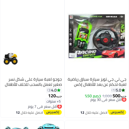
جي تي جي تويز سيارة سباق رياضية
جوجو لعبة سيارة على شكل نسر
لعبة تحكم عن بعد للأطفال إكس
صغير تعمل بالسحب للخلف للأطفال
ريسينج مع أبواب قابلة للفتح لأعلى
4.0
5.0
3
1
وأضواء ومؤثرات
120
500
1,000
أقل سعر في 30 يوم
خصم 50%
جنيه
جنيه
توصيل مجاني
5+ سنوات
أقل سعر في 7 يوم
أقل سعر في 30 يوم
توصيل مجاني
أقل سعر في 7 يوم
احصل عليه خلال
12
احصل عليه خلال
12
اغسطس
اغسطس