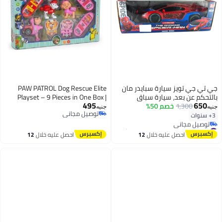
جي تي جي تويز سيارة سبايدر مان
PAW PATROL Dog Rescue Elite
بالتحكم عن بعد، سيارة سباق
Playset – 9 Pieces in One Box |
495
650
1,300
خصم 50%
بتصميم الأبطال الخارقين، مقياس
Rescue Team Figures, Skateboards
جنيه
جنيه
توصيل مجاني
1:18، حمراء وزرقاء، بلاستيك،
& Accessories for Kids Paw Patrol
3+ سنوات
توصيل مجاني
للأطفال من عمر 3 سنوات فأكثر
#13 في عربات بوحدة تحكم عن بُعد
أقل سعر في 30 يوم
احصل عليه خلال
12
احصل عليه خلال
12
توصيل مجاني
اغسطس
اغسطس
#13 في عربات بوحدة تحكم عن بُعد