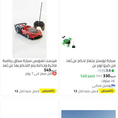
سيارة تويستر بجهاز تحكم عن بُعد
فيرست تشويس سيارة سباق رياضية
من كيرو تويز بن
فاخرة وجذابة يتم التحكم بها عن بُعد
549
أقل سعر في 7 يوم
مع جهاز تحكم لاسلكي متطور
3.6
115
جنيه
#11 في ألعاب المركبات المزودة بوحدة تحكم عن بُعد والبطاريات
توصيل مجاني
للأطفال من First Choice - تصميم
330
557
خصم 40%
جنيه
أقل سعر في 7 يوم
أقل سعر في 7 يوم
ديناميكي هوائي يحاكي السيارات
6+ سنوات
توصيل مجاني
الخارقة وعجلات متينة لتجربة قيادة
تم بيع +10 مؤخرًا
ممتعة
#11 في ألعاب المركبات المزودة بوحدة تحكم عن بُعد والبطاريات
احصل عليه خلال
12
احصل عليه خلال
12
اغسطس
اغسطس