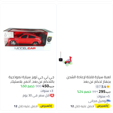
اغسطس
اغسطس
لعبة سيارة قابلة لإعادة الشحن
جي تي جي تويز سيارة نموذجية
بجهاز تحكم عن بعد
بالتحكم عن بعد، أحمر، بلاستيك،
450
900
خصم 50%
مقياس 1:16، وظائف كاملة للأمام
3.4
87
جنيه
#2 في ألعاب المركبات المزودة بوحدة تحكم عن بُعد والبطاريات
والخلف واليمين واليسار، تعمل
295
3+ سنوات
391
خصم 24%
أقل سعر في 30 يوم
جنيه
أقل سعر في 7 يوم
بالبطارية، للأطفال من عمر 3 سنوات
توصيل مجاني
5+ سنوات
توصيل مجاني
فأكثر
أقل سعر في 30 يوم
تم بيع +20 مؤخرًا
#2 في ألعاب المركبات المزودة بوحدة تحكم عن بُعد والبطاريات
احصل عليه خلال
12
احصل عليه خلال
12
اغسطس
اغسطس