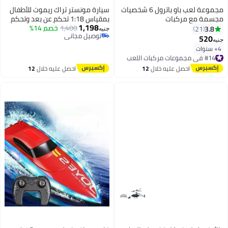
مجموعة لعب باو باترول 6 شخصيات
سيارة مونستر تراك ريموت للأطفال
مجسمة مع مركبات
بمقياس 1:18 تحكم عن بعد وتحكم
1,198
1,400
خصم 14%
بالإيماءات مع دوران 360 درجة
3.8
21
جنيه
توصيل مجاني
وإضاءة LED وإطارات للطرق الوعرة
520
جنيه
توصيل مجاني
4+ سنوات
#14 في مجموعات مركبات اللعب
توصيل مجاني
#14 في مجموعات مركبات اللعب
احصل عليه خلال
12
احصل عليه خلال
12
اغسطس
اغسطس