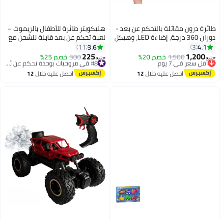
طائرة درون مقاتلة بالتحكم عن بعد -
هليكوبتر طائرة للأطفال بالريموت –
دوران 360 درجة، إضاءة LED، وهيكل
لعبة تحكم عن بعد قابلة للشحن مع
EPP ضد الكسر
إضاءة LED | طائرة صغيرة للأطفال
3.6
4.1
11
3
من سن 6 سنوات فأكثر
225
1,200
أقل سعر في 7 يوم
1,500
خصم 20%
300
خصم 25%
#8 في مروحيات بوحدة تحكم عن بُعد
جنيه
جنيه
توصيل مجاني
توصيل مجاني
أقل سعر في 7 يوم
#8 في مروحيات بوحدة تحكم عن بُعد
احصل عليه خلال
12
احصل عليه خلال
12
اغسطس
اغسطس