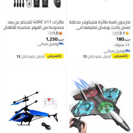
مارجون لعبة طائرة هليكوبتر محلقة
طائرات 4DRC V17 للتحكم عن بعد
تعمل بالحث ويمكن تعليقها في
مصنوعة من الفوم، مناسبة للأطفال
الهواء مع جهاز تحكم عن بعد باليد
والكبار من عمر 4-7 و8-16 عامًا،
1.0
3.1
3
20
طائرة مقاتلة مزودة بإضاءة، لعبة
1,250
180
جنيه
جنيه
طائرة مقاتلة قابلة للدوران 360
توصيل مجاني
3+ سنوات
توصيل مجاني
درجة، استشعار الجاذبية، حركات
توصيل مجاني
بهلوانية، هدية مثالية للأولاد.
توصيل مجاني
احصل عليه خلال
12
احصل عليه خلال
12
اغسطس
اغسطس