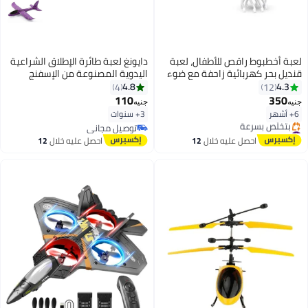
لعبة أخطبوط راقص للأطفال، لعبة
دايونغ لعبة طائرة الإطلاق الشراعية
قنديل بحر كهربائية زاحفة مع ضوء
اليدوية المصنوعة من الإسفنج
وموسيقى، مضيئة ومتحركة، هدية
4.8
4.3
4
12
عيد ميلاد للأولاد والبنات (أخضر)
110
350
جنيه
جنيه
6+ أشهر
3+ سنوات
#3 في الهوايات
توصيل مجاني
توصيل مجاني
توصيل مجاني
احصل عليه خلال
12
احصل عليه خلال
12
بتخلّص بسرعة
اغسطس
اغسطس
#3 في الهوايات