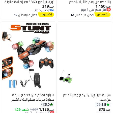
بالتحكم عن بعد، طائرات تحكم
تويستر تدور 360° مع إضاءة ملونة
319
1,150
أقل سعر في 7 يوم
بالإيماءات للأطفال والكبار من 8 إلى
وموسيقى
جنيه
جنيه
توصيل مجاني
توصيل مجاني
16 عامًا، طائرات تحكم عن بعد مزودة
أقل سعر في 7 يوم
توصيل مجاني
احصل عليه خلال
12
احصل عليه خلال
12
بإضاءة، لعبة طائرة مقاتلة دوارة
اغسطس
اغسطس
360 درجة، استشعار الجاذبية، حركات
بهلوانية، هدايا للأطفال من
الجنسين، متعددة الألوان
سيارة كريزي بن تن مع جهاز تحكم
سيارة تحكم عن بعد مع ساعة -
عن بعد
سيارة حركات بهلوانية لا تقهر،
مركبة دوارة 360 درجة مع أضواء
5.0
3.8
1
29
وموسيقى، لعبة سيارة تويست
1,125
375
أقل سعر في 7 يوم
1,607
خصم 29%
جنيه
جنيه