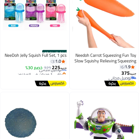
أفضل المنتجات
NeeDoh Jelly Squish Full Set, 1 pcs
Needoh Carrot Squeezing Fun Toy
#3 في ألعاب اسفنجية
Slow Squishy Relieving Squeezing
1.0
3
أقل سعر في 7 يوم
Toy - Cute Carrot Shape Stress
225
1.9
6
325
توصيل مجاني
خصم 30%
جنيه
Reducing Toy for Adults, Sensory
375
باقي 1 وحدات في المخزون
جنيه
Fidget
تم بيع +40 مؤخرًا
توصيل مجاني
#3 في ألعاب اسفنجية
توصيل مجاني