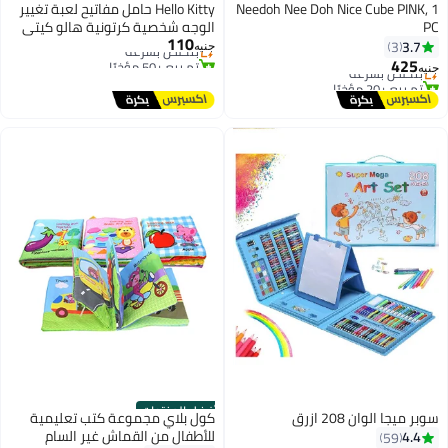
فضل المنتجات
Needoh Nee Doh Nice Cube PINK, 1
Hello Kitty حامل مفاتيح لعبة تغيير
أقل سعر في 7 يوم
PC
الوجه شخصية كرتونية هالو كيتي
توصيل مجاني
#5 في ألعاب اسفنجية
110
بتخلّص بسرعة
لحفلات الهدايا والزينة
3.7
3
توصيل مجاني
جنيه
تم بيع +50 مؤخرًا
425
بتخلّص بسرعة
جنيه
أقل سعر في 7 يوم
تم بيع +20 مؤخرًا
#5 في ألعاب اسفنجية
أفضل المنتجات
سوبر ميجا الوان 208 ازرق
كول بلاي مجموعة كتب تعليمية
#25 في لوازم الرسم والتلوين
للأطفال من القماش غير السام
4.4
59
أقل سعر في 7 يوم