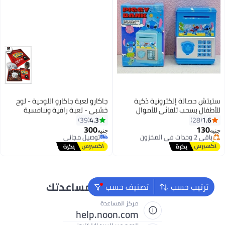
ستيتش حصالة إلكترونية ذكية
جاكارو لعبة جاكارو اللوحية - لوح
للأطفال بسحب تلقائي للأموال
خشبي - لعبة راقية وتنافسية
أقل سعر في 30 يوم
#11 في ألعاب الطاولة
وكلمة سر – تصميمات كرتونية
وممتعة لعدد 2-4 لاعبين، بطاقات
4.3
1.6
39
28
توصيل مجاني
أقل سعر في 7 يوم
متعددة وألوان عشوائية – تعليم
لعب لجميع الألعاب
300
130
باقي 2 وحدات في المخزون
توصيل مجاني
جنيه
جنيه
الادخار بطريقة ممتعة مع صوت
تم بيع +20 مؤخرًا
بتخلّص بسرعة
أقل سعر في 30 يوم
تفاعلي صغيرة الحجم
تم بيع +20 مؤخرًا
#11 في ألعاب الطاولة
نحن دائماً جاهزون لمساعدتك
ترتيب حسب
تصنيف حسب
مركز المساعدة
help.noon.com