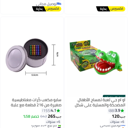
توصيل مجاني
توصيل مجاني
توصيل مجاني
فضل المنتجات
او ام جي لعبة تمساح الأطفال
سابو مكعب كُرات مغناطيسية
المضحكة والمسلية على شكل
صغيرة من 216 قطعة مع علبة
تمساح يعض الأصابع للأطفال
4.1
3.9
155
88
#1 في الألعاب المحمولة
‎15.49x12.45x7.49سم
265
120
642
خصم 58%
جنيه
جنيه
أقل سعر في 7 يوم
6+ سنوات
6+ سنوات
توصيل مجاني
باقي 7 وحدات في المخزون
#2 في قطع وألعاب المغناطيس