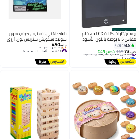
فضل المنتجات
بيسون تابلت كتابة LCD مع قلم
Needoh ني دوه نيس كيوب سوبر
مقاس 8.5 بوصة باللون الأسود
سوليد سكويش ستريس بول، أزرق
450
للأطفال متين وقوي 8.5بوصة
(1 قطعة)
3.8
294
جنيه
#13 في ألعاب اسفنجية
73
#4 في ألعاب القراءة والكتابة
145
خصم 49%
جنيه
توصيل مجاني
توصيل مجاني
بتخلّص بسرعة
#4 في ألعاب القراءة والكتابة
#13 في ألعاب اسفنجية