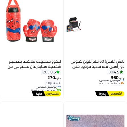
تاتش (تاتش) 60 قلم تلوين كحولي
لنكوو مجموعة ملاكمة بتصميم
ذو رأسين، قلم تحديد مزدوج فني
شخصية سبايدرمان مستوحى من
(مجموعة مكونة من 60 قطعة)
سلسلة أفلام "Avengers" طراز
3.6
4.5
263
30
AMT897 inch
270
360
توصيل مجاني
جنيه
جنيه
بتخلّص بسرعة
3+ سنوات
توصيل مجاني
توصيل مجاني
تم بيع +20 مؤخرًا
توصيل مجاني