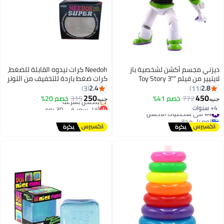
ديزني مجسم أكشن لشخصية باز
Needoh كرات نيدوه القابلة للضغط،
لايتيير من فيلم "Toy Story 3"
كرات ضغط باردة للتخفيف من التوتر
12بوصة
للكبار والأطفال، كرات ضغط باردة مع
2.4
2.8
3
11
إحساس مميز وصوت فرقعة، كرات
250
450
772
خصم 41%
315
خصم 20%
جنيه
جنيه
ضغط مقرمشة للعرض على المكتب
أقل سعر في 30 يوم
4+ سنوات
#4 في شخصيات الأكشن
توصيل مجاني
والاستخدام اليومي
توصيل مجاني
بتخلّص بسرعة
#4 في شخصيات الأكشن
أقل سعر في 30 يوم