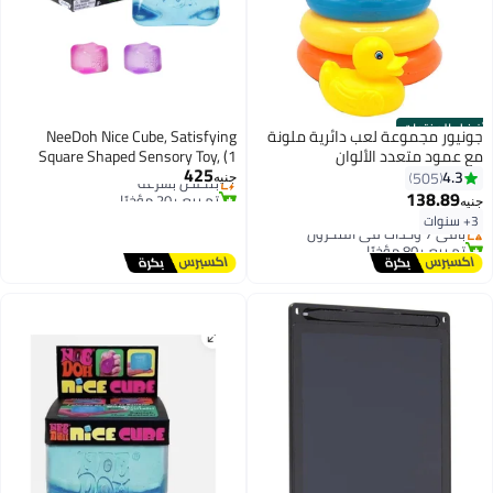
فضل المنتجات
جونيور مجموعة لعب دائرية ملونة
NeeDoh Nice Cube, Satisfying
#4 في ألعاب اسفنجية
مع عمود متعدد الألوان
Square Shaped Sensory Toy, (1
توصيل مجاني
425
بتخلّص بسرعة
Piece, Color May Vary), Children
4.3
505
جنيه
#1 في ألعاب الرص والأشكال متداخلة
تم بيع +20 مؤخرًا
Ages 3+
138.89
جنيه
توصيل مجاني
#4 في ألعاب اسفنجية
3+ سنوات
باقي 7 وحدات في المخزون
تم بيع +80 مؤخرًا
#1 في ألعاب الرص والأشكال متداخلة