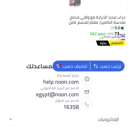
جراب تبديد الحرارة مع واقي مدمج
لعدسة الكاميرا، ملائم للجسم، قابل
للتهوية، مضاد لبصمات الأصابع،
5.0
1
أقل سعر في السنة
غطاء خلفي صلب من البولي
73
195
خصم 62%
جنيه
توصيل مجاني
كربونات، مقاوم للصدمات لهاتف
أقل سعر في السنة
Honor Magic 6 Pro (رمادي)
نحن دائماً جاهزون لمساعدتك
ترتيب حسب
تصنيف حسب
مركز المساعدة
help.noon.com
الدعم عبر البريد الإلكتروني
egypt@noon.com
الدعم عبر الجوال
16358
الإلكترونيات