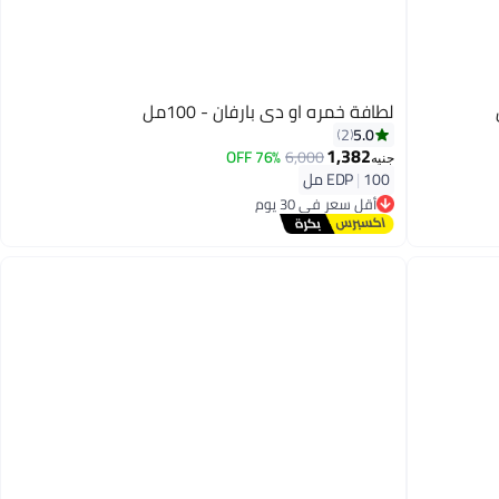
لطافة خمره او دي بارفان - 100مل
5.0
2
1,382
76% OFF
6,000
جنيه
100 مل
|
EDP
أقل سعر في 30 يوم
توصيل مجاني
أقل سعر في 30 يوم