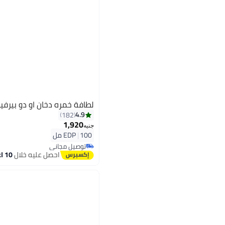
لطافة خمره دخان او دو بيرفيوم لل
4.9
182
1,920
جنيه
100 مل
|
EDP
توصيل مجاني
توصيل مجاني
احصل عليه خلال
10 اغسطس