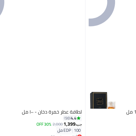
لطافة عطر خمرة دخان - ١٠٠ مل
4.4
98
1,399
30% OFF
2,000
جنيه
100 مل
|
EDP
أقل سعر في 30 يوم