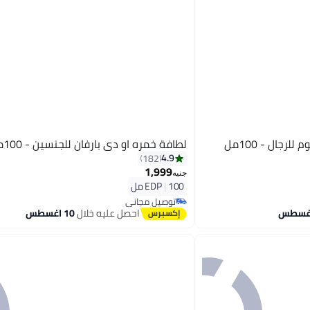
رجال - 100مل
لطافة خمره او دي بارفان للجنسين - 100مل
4.9
182
1,999
جنيه
100 مل
|
EDP
توصيل مجاني
توصيل مجاني
احصل عليه خلال
10 اغسطس