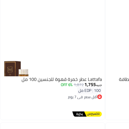
طافة
Lattafa عطر خمرة قهوة للجنسين 100 مل
1,755
6% OFF
1,872
جنيه
100 مل
|
EDP
أقل سعر في 7 يوم
توصيل مجاني
أقل سعر في 7 يوم