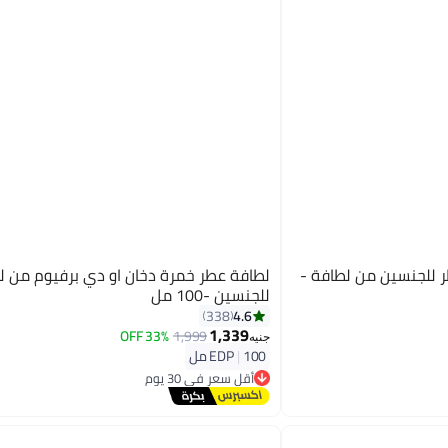
ر للجنسين من لطافة -
لطافة عطر خمرة دخان او دي برفيوم من ل
للجنسين -100 مل
4.6
338
1,339
33% OFF
1,999
جنيه
100 مل
|
EDP
أقل سعر في 30 يوم
توصيل مجاني
أقل سعر في 30 يوم