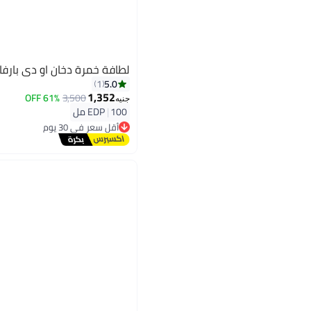
لطافة خمرة دخان او دي بارفان بخاخ
5.0
1
1,352
61% OFF
3,500
جنيه
100 مل
|
EDP
أقل سعر في 30 يوم
توصيل مجاني
أقل سعر في 30 يوم