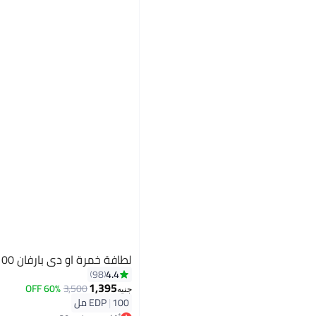
لطافة خمرة او دي بارفان 100 مل
4.4
98
1,395
60% OFF
3,500
جنيه
100 مل
|
EDP
أقل سعر في 30 يوم