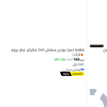
لطافة خمرا بودي سبلاش 240 ملليلتر عطر بروم
2.2
4
169
29% OFF
240
جنيه
240 مل
توصيل مجاني
توصيل مجاني