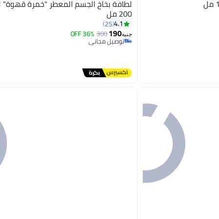
لطافة بخاخ الجسم المعطر "خمرة قهوة" ل
200 مل
4.1
25
190
36% OFF
300
جنيه
توصيل مجاني
توصيل مجاني