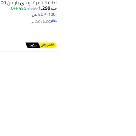
لطافة خمرة او دي بارفان 100 مل
1,299
49% OFF
2,550
جنيه
100 مل
|
EDP
توصيل مجاني
توصيل مجاني