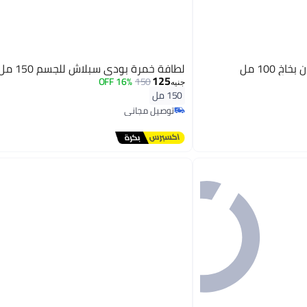
 100 مل
لطافة خمرة بودي سبلاش للجسم 150 مل
125
16% OFF
150
جنيه
150 مل
توصيل مجاني
توصيل مجاني