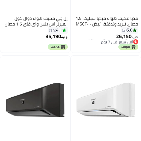
مديا مكيف هواء ميديا سبليت، 1.5
إل جي مكيف هواء دوال كول
حصان، تبريد وتدفئة، أبيض - MSCT-
انفيرتر اس بلس واي فاي 1.5 حصان
12HR-NF
بارد / ساخن
4.1
5.0
14
3
35,190
26,150
جنيه
جنيه
أقل سعر في 7 يوم
باقي 1 وحدات في المخزون
أقل سعر في 7 يوم