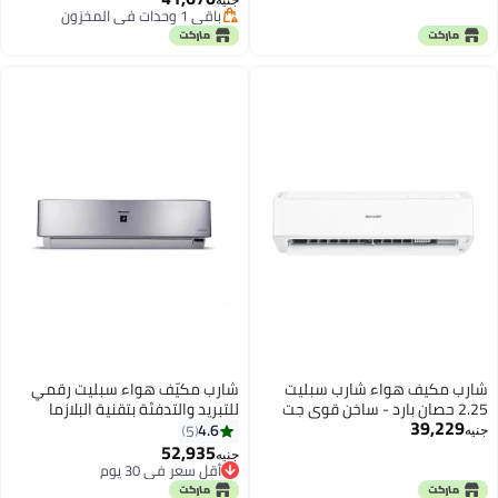
باقي 1 وحدات في المخزون
باقي 1 وحدات في المخزون
شارب مكيف هواء شارب سبليت
شارب مكيّف هواء سبليت رقمي
2.25 حصان بارد - ساخن قوي جت
للتبريد والتدفئة بتقنية البلازما
39,229
أبيض AY-A18ZSE
كلاستر - بقوة 3 حصان 2066 W AY-
4.6
5
جنيه
XP24UHE أبيض
52,935
جنيه
أقل سعر في 30 يوم
أقل سعر في 30 يوم