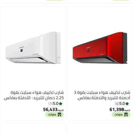
شارب تكييف هواء سبليت بقوة 3
شارب تكييف هواء سبليت بقوة
أحصنة للتبريد والتدفئة بعاكس،
2.25 حصان للتبريد- التدفئة بعاكس،
يدعم تقنية البلازما كلاستر AY-
يدعم تقنية البلازما كلاستر AY-
5.0
5.0
1
6
XP24YHER أحمر
XP18YHE أبيض
56,433
61,398
جنيه
جنيه