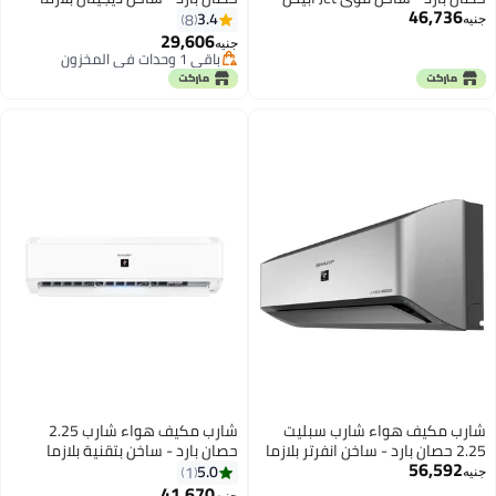
46,736
AY-A24ZSE
كلاستر
3.4
8
جنيه
29,606
جنيه
باقي 1 وحدات في المخزون
باقي 1 وحدات في المخزون
شارب مكيف هواء شارب سبليت
شارب مكيف هواء شارب 2.25
2.25 حصان بارد - ساخن انفرتر بلازما
حصان بارد - ساخن بتقنية بلازما
56,592
كلاستر فضي AY-XP18YHES
كلاستر أبيض AY-AP18ZHE
5.0
1
جنيه
41,670
جنيه