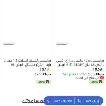
هايسنس بارد - عاكس حراري رقمي
هايسنس تكييف اسبليت 1.5 حصان
، أبيض 1.5 طن HI-E18INVHP أبيض
بارد - انفرتر ديجيتال ، ابيض HI-
HI-E18INVHP ابيض
E12INVHP HI-E12INVHP ابيض
3.4
5.0
3
1
32,999
35,500
46,161
خصم 23%
جنيه
جنيه
أقل سعر في السنة
أقل سعر في السنة
نحن دائماً جاهزون لمساعدتك
ترتيب حسب
تصنيف حسب