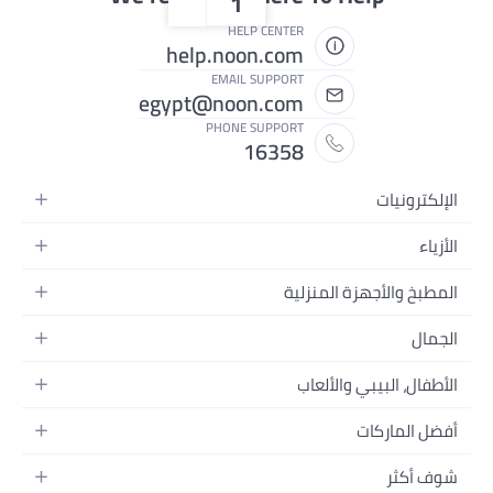
1
HELP CENTER
help.noon.com
EMAIL SUPPORT
egypt@noon.com
PHONE SUPPORT
16358
تحركة
ت
جهزة المنزلية
يوتر المحمولة
ت الطعام
زلية
سرير
لصور وتسجيل الفيديو
ئية
يبي والألعاب
حمام
جال
ل وإكسسواراتها
ازل
أس
ات
ساء
ات
زلية
ر
ال
ين المنزل