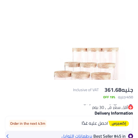
Inclusive of VAT
م
Delive
حصل عليه
غدًا
Order in the next 43m
Best Se
برطمانات التوابل