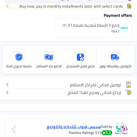
Buy now, pay in monthly installments later with se
إدفع 3 اقساط شهرية بقيمة ١٢٠٫٥٦
وون
منتج قليل الاسترجاع
الدفع عند الاستلام
عملية تحويل آمنة
ني لمراكز الاستلام
ني ومريح لهذا المنتج
سبيس شوب للتجاره والتوزيع
So
Positive Ratings
51%