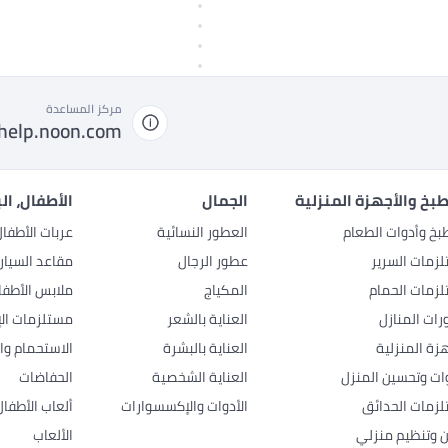
مركز المساعدة
help.noon.com
بخ والأجهزة المنزلية
الجمال
الأطفال، ال
بخ وأدوات الطعام
العطور النسائية
عربات الأطفا
زمات السرير
عطور الرجال
مقاعد السيار
زمات الحمام
المكياج
ملابس الأطفا
رات المنازل
العناية بالشعر
مستلزمات الإ
هزة المنزلية
العناية بالبشرة
الاستحمام وال
وات وتحسين المنزل
العناية الشخصية
الحفاضات
زمات الحدائق
الأدوات والإكسسوارات
ألعاب الأطفال
ن وتنظيم منزلي
الألعاب