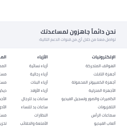
نحن دائماً جاهزون لمساعدتك
تواصل معنا من خلال أي من قنوات الدعم التالية:
الإلكترونيات
الأزياء
المط
الهواتف المتحركة
أزياء نسائية
المط
أجهزة التابلت
أزياء رجالية
مستل
أجهزة الكمبيوتر المحمولة
أزياء البنات
مستل
الأجهزة المنزلية
أزياء الأولاد
ديكو
الكاميرات والصور وتسجيل الفيديو
ساعات يد للرجال
الأج
التلفزيونات
ساعات يد للنساء
الأد
سماعات الرأس
النظارات
مستل
ألعاب الفيديو
الأمتعة والحقائب
تخزي