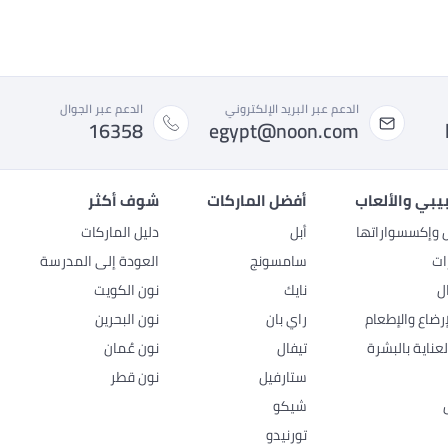
الدعم عبر البريد الإلكتروني
الدعم عبر الجوال
16358
egypt@noon.com
بيبي والألعاب
أفضل الماركات
شوف أكثر
ل وإكسسواراتها
أبل
دليل الماركات
ات
سامسونج
العودة إلى المدرسة
ل
نايك
نون الكويت
رضاع والإطعام
راي بان
نون البحرين
عناية بالبشرة
تيفال
نون عُمان
ستارفيل
نون قطر
شيكو
تورنيدو