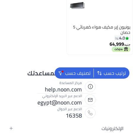
يونيون إير مكيف هواء كهربائي 5
حصان
4.0
4
64,999
جنيه
نحن دائماً جاهزون لمساعدتك
ترتيب حسب
تصنيف حسب
مركز المساعدة
help.noon.com
الدعم عبر البريد الإلكتروني
egypt@noon.com
الدعم عبر الجوال
16358
الإلكترونيات