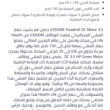
مساحة الجري: 126 × 45 سم
الحد الأقصى لوزن المستخدم: 130 كجم
ضمان المنتج: 3 سنوات للمحرك ولوحة التحكم و 5 سنوات ضمان
لجميع أجزاء الماكينة
V3500M Treadmill DC Motor 3.5 حصان: قم بتثبيت جهاز
المشي الميكانيكي متعدد الوظائف V3500M من Health
Life في منزلك واحصل على نظام التمرين المثالي. يتمتع
جهاز المشي بسعة تصل إلى 130 كجم. كما يوفر نطاق
سرعة يتراوح من 0.8 إلى 20 كم في الساعة. مدعومًا بمحرك
DC 3.5 HP Green Motor ، يضمن جهاز المشي وظائف
سلسة. تمكنك شاشة LCD المدمجة ذات الإضاءة الخلفية
الزرقاء وأزرار التحكم من تشغيل جهاز المشي دون أي
مشاكل. يمكنك عرض النبض والوقت والسرعة والمسافة
والسعرات الحرارية أثناء التمرين. تم تصميم جهاز المشي هذا
بمجموعة واسعة من 99 برنامجًا ، وهو يوفر لك الوسائل
اللازمة لممارسة تمارين لكامل الجسم. المرفقات
والشمولات: يأتي جهاز الجري Health Life هذا بميزان
شخصي يمكنك من خلاله التحقق من وزنك وتتبع تقدمك.
كما أنه يأتي مع وظائف الدمبل ، والتويستر ، وتدليك الرأس