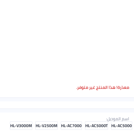
معذرة! هذا المنتج غير متوفر.
اسم الموديل
:
3000S
HL-V3000M
HL-V2500M
HL-AC7000
HL-AC5000T
HL-AC50