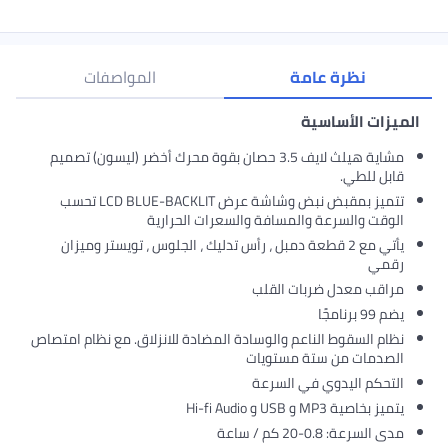
نظرة عامة
المواصفات
الميزات الأساسية
مشاية هيلث لايف 3.5 حصان بقوة محرك أخضر (ليسون) تصميم
قابل للطي.
تتميز بمقبض نبض وشاشة عرض LCD BLUE-BACKLIT تحسب
الوقت والسرعة والمسافة والسعرات الحرارية
يأتي مع 2 قطعة دمبل ، رأس تدليك ، الجلوس ، تويستر وميزان
رقمي
مراقب معدل ضربات القلب
يضم 99 برنامجًا
نظام السقوط الناعم والوسادة المضادة للانزلاق. مع نظام امتصاص
الصدمات من ستة مستويات
التحكم اليدوي في السرعة
يتميز بخاصية MP3 و USB و Hi-fi Audio
مدى السرعة: 0.8-20 كم / ساعة