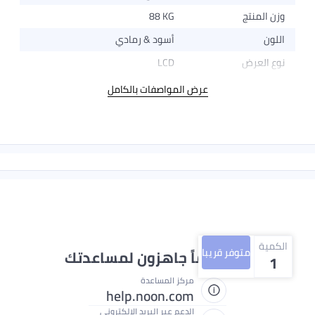
وزن المنتج
88 KG
اللون
أسود & رمادي
نوع العرض
LCD
عرض المواصفات بالكامل
الكمية
متوفر قريبا
نحن دائماً جاهزون لمساعدتك
1
مركز المساعدة
help.noon.com
الدعم عبر البريد الإلكتروني