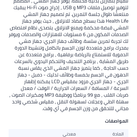
للقيام بتمارين بدنية مختلفة. يوفر جهاز المشي ، المصمم
لتوفير توصيل ملفات MP3 و USB ، إخراج صوت Hi-Fi يبقيك
منتعشًا طوال جلسة التمرين. تم تصميم جهاز المشي
Health Life هذا بسطح مضاد للانزلاق ، حيث يوفر جهاز
المشي قبضة محكمة ويمنع الانزلاق. يتصدى نظام امتصاص
الصدمات المكون من 6 مستويات للاهتزازات والصدمات ويوفر
لك تجربة تمرين سلسة. وظائف جهاز الجري: جهاز مشي
بمحرك برامج متعددة لوزن الجسم بالكامل وتنشيط الدورة
الدموية للاستمتاع بالرياضة برفاهية ، برامج متعددة عن
طريق المشاية ، برنامج التنحيف والتحكم اليدوي بالسرعات
حسب الحاجة ، كما يتميز جهاز المشي الذي يقاس نسبة
الدهون في الجسم بخمسة وظائف تدليك - دمبل - جهاز
الجري - جهاز الجري مزود بمقياس LCD يمكنه إظهار
السرعة / المسافة / السعرات الحرارية / الوقت / معدل
ضربات القلب ، مع 99 برنامجًا ووظيفة MP3 ومكبرات الصوت ،
سهلة الطي وعجلات لسهولة النقل ، مقياس شخصي واحد
مجاني للتحقق من وزن الجسم في أي وقت.
المواصفات
المادة
معدني