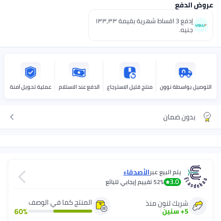
الدفع
إدفع 3 اقساط شهرية بقيمة ١٣٣٫٣٣
جنيه.
يل بواسطة نوون
منتج قليل الاسترجاع
الدفع عند الاستلام
عملية تحويل آمنة
بدون ضمان
الأصدقاء
يتم البيع عبر
3.0
52%
تقييم إيجابي للبائع
المنتج كما في الوصف
شريك لنون منذ
60
%
5
+
سنين