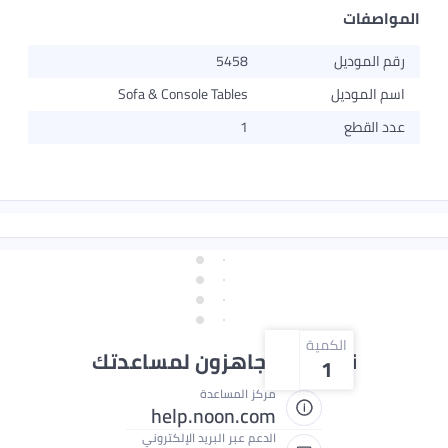
واصفات
قم الموديل
5458
سم الموديل
Sofa & Console Tables
دد القطع
1
الكمية
نحن دائماً جاهزون لمساعدتك
1
مركز المساعدة
help.noon.com
الدعم عبر البريد الإلكتروني