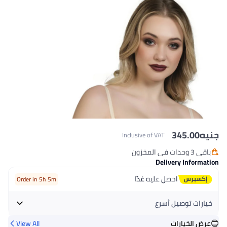
جنيه
345.00
Inclusive of VAT
باقي 3 وحدات في المخزون
باقي 3 وحدات في المخزون
Delivery Information
احصل عليه
غدًا
Order in 5h 5m
خيارات توصيل أسرع
عرض الخيارات
View All
احصل عليه
اليوم
+ جنيه 32