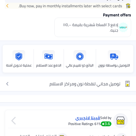
Buy now, pay in monthly installments later with select cards.
اختر هذه الخيارات عند الدفع
Payment offers
إدفع 3 اقساط شهرية بقيمة ١١٥٫٠٠
جنيه.
التوصيل بواسطة نوون
البائع ذو تقييم عالي
الدفع عند الاستلام
عملية تحويل آمنة
توصيل مجاني لنقطة نون ومراكز الاستلام
ڤيينا لانچيري
Sold by
3.6
Positive Ratings
61%