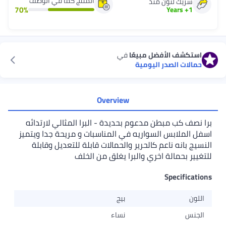
المنتج كما في الوصف
شريك لنون منذ
70
%
Years
+
1
استكشف الأفضل مبيعًا
في
حمالات الصدر اليومية
Overview
برا نصف كب مبطن مدعوم بحديدة - البرا المثالي لارتدائه
اسفل الملابس السواريه في المناسبات و مريحة جدا ويتميز
النسيج بانه ناعم كالحرير والحمالات قابلة للتعديل وقابلة
للتغيير بحمالة اخري والبرا يغلق من الخلف
Specifications
اللون
بيج
الجنس
نساء