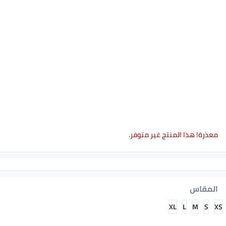
معذرة! هذا المنتج غير متوفر.
المقاس
XL
L
M
S
XS