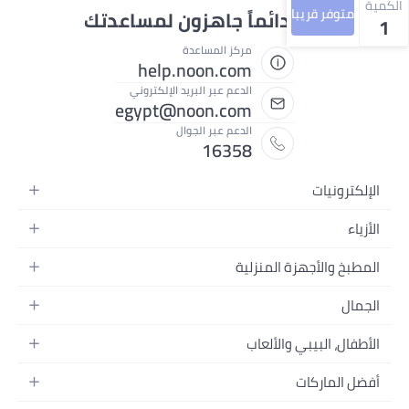
الكمية
متوفر قريبا
نحن دائماً جاهزون لمساعدتك
1
مركز المساعدة
help.noon.com
الدعم عبر البريد الإلكتروني
egypt@noon.com
الدعم عبر الجوال
16358
الإلكترونيات
الهواتف المتحركة
الأزياء
أجهزة التابلت
أزياء نسائية
المطبخ والأجهزة المنزلية
أجهزة الكمبيوتر المحمولة
أزياء رجالية
المطبخ وأدوات الطعام
الأجهزة المنزلية
الجمال
أزياء البنات
مستلزمات السرير
الكاميرات والصور وتسجيل الفيديو
العطور النسائية
أزياء الأولاد
الأطفال، البيبي والألعاب
مستلزمات الحمام
التلفزيونات
عطور الرجال
ساعات يد للرجال
عربات الأطفال وإكسسواراتها
ديكورات المنازل
سماعات الرأس
أفضل الماركات
المكياج
ساعات يد للنساء
مقاعد السيارات
الأجهزة المنزلية
ألعاب الفيديو