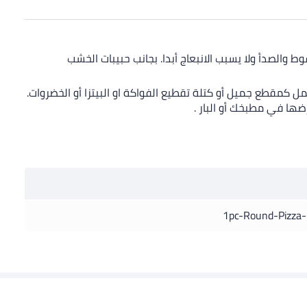
د في أوعية تحضير الوجبات وهو آمن للطعام بنسبة 100%. كما أنه مقاوم للسقوط والصدأ ولا يسبب الانبعاج أبدا. بجانب حبيبات الخشب
مل كمقطع جميل أو كتلة تقطيع الفواكة او البيتزا أو الخضروات.
ضها في مطبخك أو البار .
1pc-Round-Pizza-