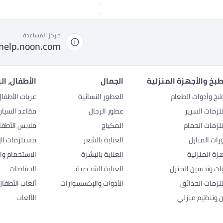
مركز المساعدة
help.noon.com
بخ والأجهزة المنزلية
الجمال
الأطفال، ال
بخ وأدوات الطعام
العطور النسائية
عربات الأطفا
زمات السرير
عطور الرجال
مقاعد السيار
زمات الحمام
المكياج
ملابس الأطفا
رات المنازل
العناية بالشعر
مستلزمات الإ
هزة المنزلية
العناية بالبشرة
الاستحمام وال
وات وتحسين المنزل
العناية الشخصية
الحفاضات
زمات الحدائق
الأدوات والإكسسوارات
ألعاب الأطفال
ن وتنظيم منزلي
الألعاب