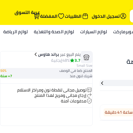
عربة التسوق
تسجيل الدخول
الطلبيات
المفضلة
وبرماركت
لوازم السيارات
لوازم الصحة والتغذية
لوازم الرياضة
يتم البيع عبر
براند هاوس
3.7
48%
إيجابية
Small Size
المنتج كما في الوصف
50%
شريك لنون منذ
7+ سنة
توصيل مجاني لنقطة نون ومراكز الاستلام
إرجاع مجاني ومريح لهذا المنتج
مدفوعات آمنة