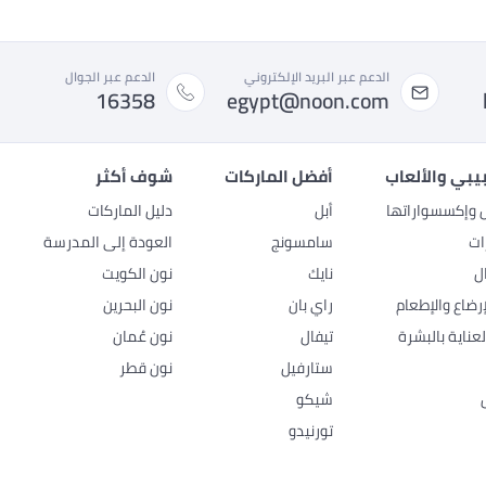
الدعم عبر البريد الإلكتروني
الدعم عبر الجوال
16358
egypt@noon.com
بيبي والألعاب
أفضل الماركات
شوف أكثر
ل وإكسسواراتها
أبل
دليل الماركات
ات
سامسونج
العودة إلى المدرسة
ل
نايك
نون الكويت
رضاع والإطعام
راي بان
نون البحرين
عناية بالبشرة
تيفال
نون عُمان
ستارفيل
نون قطر
شيكو
تورنيدو