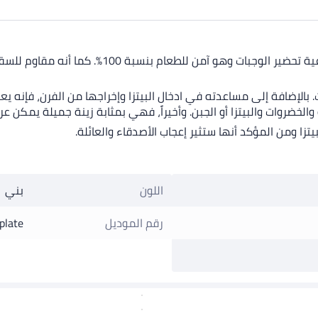
صنع معجن البيتزا هذا من الخشب الطبيعي المتين المعتم
 بالإضافة إلى مساعدته في ادخال البيتزا وإخراجها من الفرن، فإنه يع
خضروات والبيتزا أو الجبن. وأخيراً، فهي بمثابة زينة جميلة يمكن عر
لبيتزا ومن المؤكد أنها ستثير إعجاب الأصدقاء والعائلة.
اللون
بني
رقم الموديل
plate