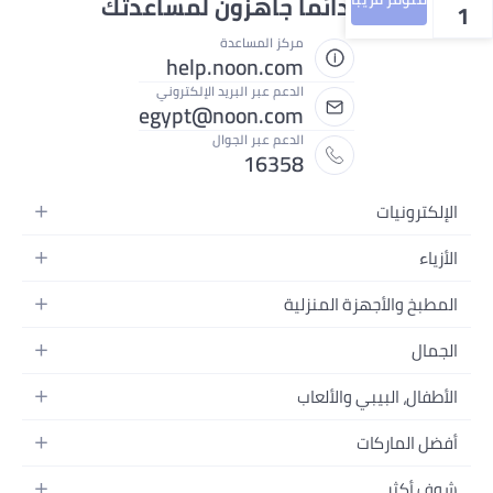
نحن دائماً جاهزون لمساعدتك
1
مركز المساعدة
help.noon.com
الدعم عبر البريد الإلكتروني
egypt@noon.com
الدعم عبر الجوال
16358
الإلكترونيات
الهواتف المتحركة
الأزياء
أجهزة التابلت
أزياء نسائية
المطبخ والأجهزة المنزلية
أجهزة الكمبيوتر المحمولة
أزياء رجالية
المطبخ وأدوات الطعام
الأجهزة المنزلية
الجمال
أزياء البنات
مستلزمات السرير
الكاميرات والصور وتسجيل الفيديو
العطور النسائية
أزياء الأولاد
الأطفال، البيبي والألعاب
مستلزمات الحمام
التلفزيونات
عطور الرجال
ساعات يد للرجال
عربات الأطفال وإكسسواراتها
ديكورات المنازل
سماعات الرأس
أفضل الماركات
المكياج
ساعات يد للنساء
مقاعد السيارات
الأجهزة المنزلية
ألعاب الفيديو
أبل
العناية بالشعر
النظارات
شوف أكثر