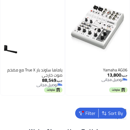
Yamaha AG06
ياماها ساوند بار True X مع مضخم
13,800
صوت خارجي
جنيه
88,549
توصيل مجاني
جنيه
توصيل مجاني
توصيل مجاني
توصيل مجاني
Popular Searches
Filter
Sort By
جيتار ياماها