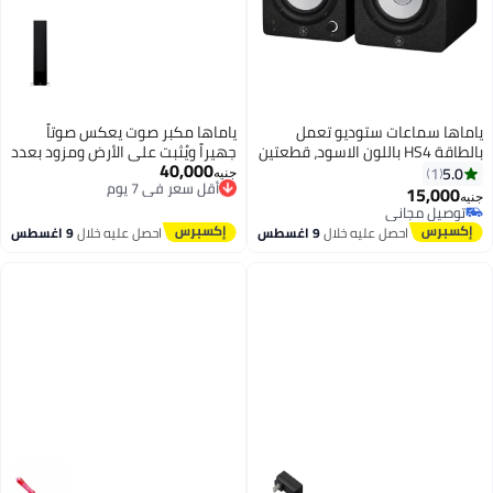
ياماها سماعات ستوديو تعمل
ياماها مكبر صوت يعكس صوتاً
بالطاقة HS4 باللون الاسود، قطعتين
جهيراً ويُثبت على الأرض ومزود بعدد
40,000
3 مخارج NS-555 أسود
أقل سعر في 7 يوم
5.0
1
جنيه
توصيل مجاني
15,000
جنيه
أقل سعر في 7 يوم
توصيل مجاني
توصيل مجاني
احصل عليه خلال
9 اغسطس
احصل عليه خلال
9 اغسطس