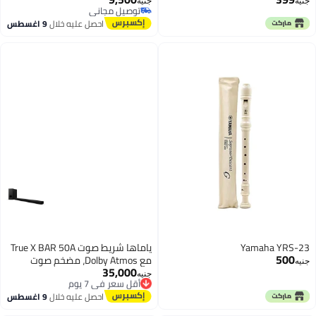
جنيه
جنيه
فتحة - عاجي
توصيل مجاني
توصيل مجاني
احصل عليه خلال
9 اغسطس
Yamaha YRS-23
ياماها شريط صوت True X BAR 50A
500
مع Dolby Atmos، مضخم صوت
جنيه
35,000
لاسلكي
أقل سعر في 7 يوم
جنيه
توصيل مجاني
أقل سعر في 7 يوم
احصل عليه خلال
9 اغسطس