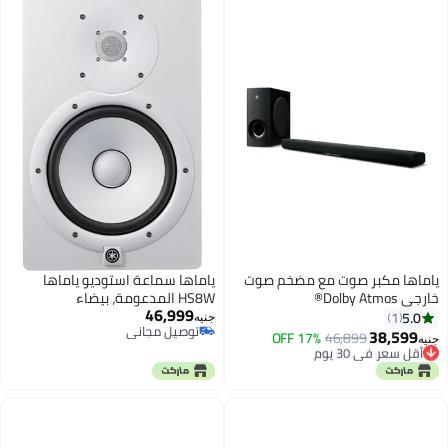
ياماها مكبر صوت مع مضخم صوت
ياماها سماعة استوديو ياماها
خارجي Dolby Atmos®
HS8W المدعومة، بيضاء
46,999
5.0
1
جنيه
توصيل مجاني
38,599
أقل سعر في 30 يوم
46,899
17% OFF
جنيه
توصيل مجاني
توصيل مجاني
أقل سعر في 30 يوم