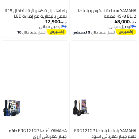
YAMAHA سماعة استوديو ياماها
ياماها دراجة كهربائية للأطفال R15
HS-8 BL، 2 قطعة
تعمل بالبطارية مع إضاءة LED
12,900
48,000
وبلوتوث وموسيقى | دراجة أطفال
جنيه
جنيه
توصيل مجاني
توصيل مجاني
قابلة لإعادة الشحن | دراجة كهربائية
توصيل مجاني
توصيل مجاني
احصل عليه خلال
9 اغسطس
احصل عليه خلال
10
للأطفال من 3 إلى 8 سنوات (أحمر
اغسطس
وأبيض)
YAMAHA ياماها ياماها ERG121GP
YAMAHA أماها ERG121GP طقم
طقم جيتار كهربائي اسود
جيتار كهربائي أزرق