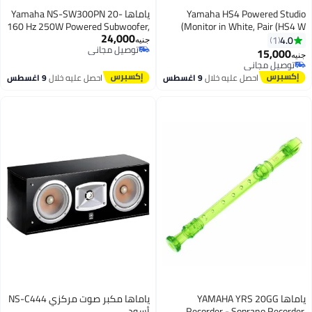
Yamaha HS4 Powered Studio
ياماها Yamaha NS-SW300PN 20-
160 Hz 250W Powered Subwoofer,
Monitor in White, Pair (HS4 W)
24,000
Piano Black
4.0
1
جنيه
توصيل مجاني
15,000
جنيه
توصيل مجاني
توصيل مجاني
توصيل مجاني
احصل عليه خلال
9 اغسطس
احصل عليه خلال
9 اغسطس
ياماها YAMAHA YRS 20GG
ياماها مكبر صوت مركزي NS-C444
Recorder - Soprano Recorder,
أسود