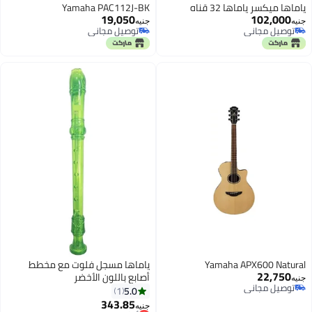
ياماها ميكسر ياماها 32 قناه
Yamaha PAC112J-BK
19,050
102,000
جنيه
جنيه
توصيل مجاني
توصيل مجاني
توصيل مجاني
توصيل مجاني
Yamaha APX600 Natural
ياماها مسجل فلوت مع مخطط
22,750
أصابع باللون الأخضر
جنيه
توصيل مجاني
5.0
1
توصيل مجاني
343.85
أقل سعر في 7 يوم
جنيه