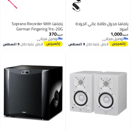
ياماها محول طاقة عالي الجودة
ياماها Soprano Recorder With
أسود
German Fingering Yrs-20G
370
1,000
جنيه
جنيه
توصيل مجاني
توصيل مجاني
توصيل مجاني
توصيل مجاني
احصل عليه خلال
9 اغسطس
احصل عليه خلال
9 اغسطس