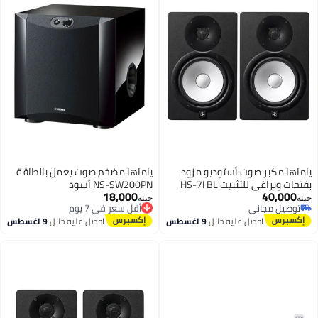
ياماها مكبر صوت أستوديو مزود
ياماها مضخم صوت يعمل بالطاقة
بفتحات وبراغي للتثبيت HS-7I BL
NS-SW200PN أسود
18,000
40,000
أسود/فضي
أقل سعر في 7 يوم
جنيه
جنيه
توصيل مجاني
توصيل مجاني
توصيل مجاني
أقل سعر في 7 يوم
احصل عليه خلال
9 اغسطس
احصل عليه خلال
9 اغسطس