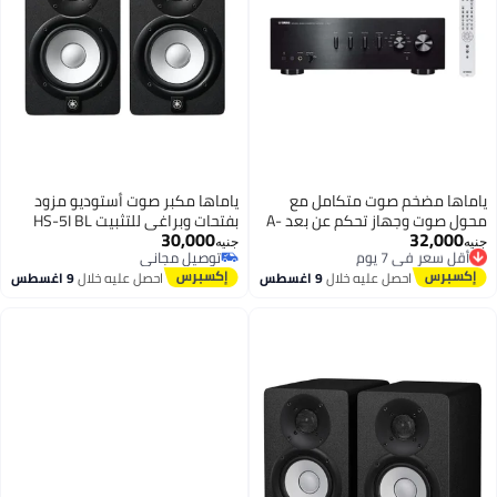
ياماها مضخم صوت متكامل مع
ياماها مكبر صوت أستوديو مزود
محول صوت وجهاز تحكم عن بعد A-
بفتحات وبراغي للتثبيت HS-5I BL
30,000
32,000
S501 أسود
أقل سعر في 7 يوم
أسود/فضي
جنيه
جنيه
توصيل مجاني
توصيل مجاني
أقل سعر في 7 يوم
توصيل مجاني
احصل عليه خلال
9 اغسطس
احصل عليه خلال
9 اغسطس