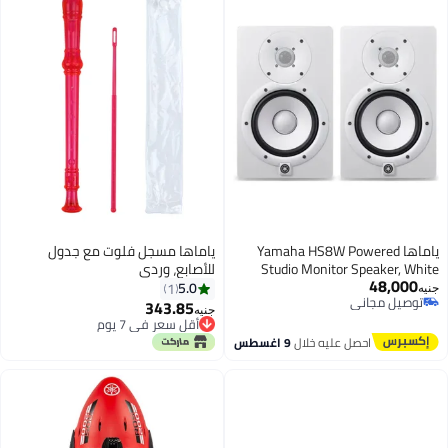
ياماها Yamaha HS8W Powered
ياماها مسجل فلوت مع جدول
Studio Monitor Speaker, White
للأصابع، وردي
48,000
HS8W white
5.0
1
جنيه
توصيل مجاني
343.85
جنيه
توصيل مجاني
أقل سعر في 7 يوم
أقل سعر في 7 يوم
احصل عليه خلال
9 اغسطس