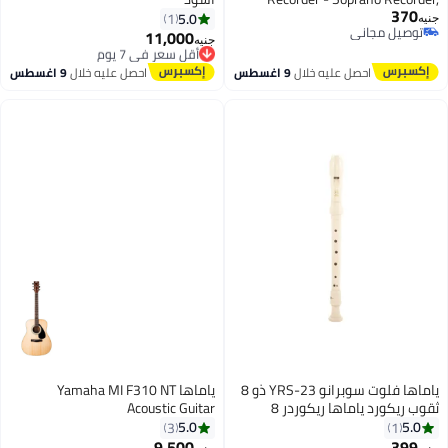
370
German, Translucent Green
5.0
1
جنيه
توصيل مجاني
11,000
أقل سعر في 7 يوم
جنيه
توصيل مجاني
توصيل مجاني
أقل سعر في 7 يوم
احصل عليه خلال
9 اغسطس
احصل عليه خلال
9 اغسطس
ياماها فلوت سوبرانو YRS-23 ذو 8
ياماها Yamaha MI F310 NT
ثقوب ريكورد ياماها ريكوردر 8
Acoustic Guitar
فتحات نظام ترقيم أصابع ألماني مع
5.0
5.0
3
1
حقيبة حمل ومخطط تعليمي، 8
9,500
399