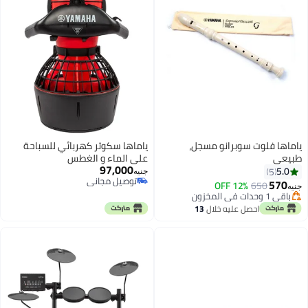
ياماها فلوت سوبرانو مسجل،
ياماها سكوتر كهربائي للسباحة
طبيعي
على الماء و الغطس
97,000
5.0
5
جنيه
توصيل مجاني
570
12% OFF
650
جنيه
توصيل مجاني
باقي 1 وحدات في المخزون
باقي 1 وحدات في المخزون
احصل عليه خلال
13
اغسطس