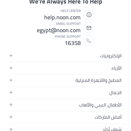
We're Always Here To Help
HELP CENTER
help.noon.com
EMAIL SUPPORT
egypt@noon.com
PHONE SUPPORT
16358
الإلكترونيات
الهواتف المتحركة
الأزياء
أجهزة التابلت
أزياء نسائية
المطبخ والأجهزة المنزلية
أجهزة الكمبيوتر المحمولة
أزياء رجالية
المطبخ وأدوات الطعام
الأجهزة المنزلية
الجمال
أزياء البنات
مستلزمات السرير
الكاميرات والصور وتسجيل الفيديو
العطور النسائية
أزياء الأولاد
الأطفال، البيبي والألعاب
مستلزمات الحمام
التلفزيونات
عطور الرجال
ساعات يد للرجال
عربات الأطفال وإكسسواراتها
ديكورات المنازل
سماعات الرأس
أفضل الماركات
المكياج
ساعات يد للنساء
مقاعد السيارات
الأجهزة المنزلية
ألعاب الفيديو
أبل
العناية بالشعر
النظارات
شوف أكثر