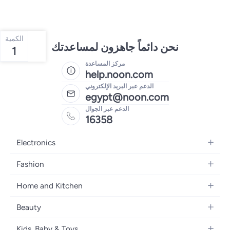
الكمية
نحن دائماً جاهزون لمساعدتك
1
مركز المساعدة
help.noon.com
الدعم عبر البريد الإلكتروني
egypt@noon.com
الدعم عبر الجوال
16358
Electronics
Mobiles
Fashion
Tablets
Women's Fashion
Home and Kitchen
Laptops
Men's Fashion
Kitchen & Dining
Home Appliances
Beauty
Girls' Fashion
Bedding
Camera, Photo & Video
Women's Fragrance
Boys' Fashion
Kids, Baby & Toys