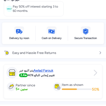
Pay 50% off interest starting 3 to
60 months.
Delivery by noon
Cash on Delivery
Secure Transaction
Easy and Hassle Free Returns
Awlad Farouk
يتم البيع عبر
3.4
40%
تقييم إيجابي للبائع
Item as shown
Partner since
50
%
5
+
سنين