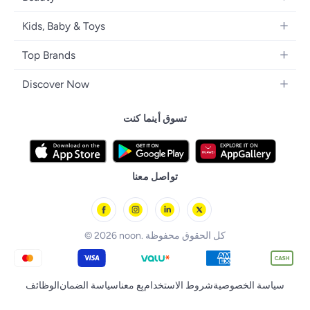
Girls' Fashion
Bedding
Camera, Photo & Video
Women's Fragrance
Boys' Fashion
Kids, Baby & Toys
Bath
Televisions
Men's Fragrance
Men's Watches
Strollers, Prams & Accessories
Home Decor
Headphones
Top Brands
Make-up
Women's Watches
Car Seats
Home Appliances
Video Games
Apple
Haircare
Eyewear
Discover Now
Baby Clothing
Tools & Home Improvment
Samsung
Skincare
Bags & Luggage
Brand Glossary
Feeding
Patio, Lawn & Garden
تسوق أينما كنت
Nike
Personal Care
Back to School
Bathing & Skincare
Home Storage & Organisation
Ray-Ban
Tools & Accessories
noon Kuwait
Diapering
Tefal
noon Bahrain
Baby & Toddler Toys
تواصل معنا
Starville
noon Oman
Toys & Games
Chicco
noon Qatar
Tornado
© 2026 noon. كل الحقوق محفوظة
الوظائف
سياسة الضمان
بِع معنا
شروط الاستخدام
سياسة الخصوصية