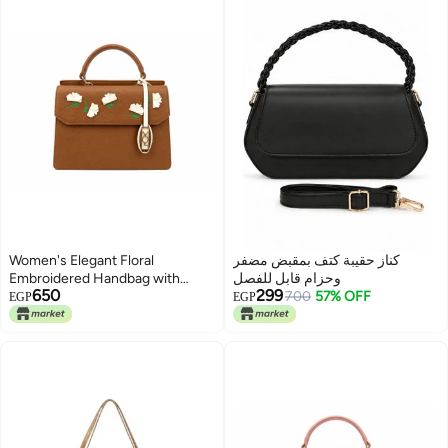
Women's Elegant Floral
كناز حقيبة كتف بمقبض مضفر
Embroidered Handbag with
وحزام قابل للفصل
650
299
Adjustable Shoulder Strap
700
57% OFF
EGP
EGP
5
5