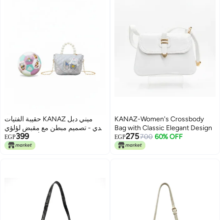
حقيبة الفتيات KANAZ ميني دبل
KANAZ-Women's Crossbody
تيدي - تصميم مبطن مع مقبض لؤلؤي
Bag with Classic Elegant Design
399
275
أنيق - موديل R3519 ميني دبل تيدي
700
60% OFF
EGP
EGP
بلون البيج
4
5