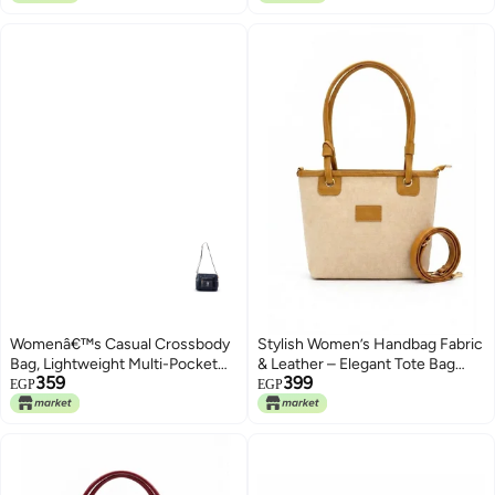
Womenâ€™s Casual Crossbody
Stylish Women’s Handbag Fabric
Bag, Lightweight Multi-Pocket
& Leather – Elegant Tote Bag
359
399
Nylon Shoulder Purse with
with Double Handle &
EGP
EGP
Adjustable Strap, Small Everyday
Detachable Shoulder Strap –
3
4
Travel & Sport Handbag, PUMP
Casual & Daily Ladies Bag
(black)