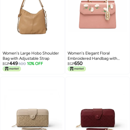
Women's Large Hobo Shoulder
Women's Elegant Floral
Bag with Adjustable Strap
Embroidered Handbag with
449
650
500
10% OFF
Adjustable Shoulder Strap
EGP
EGP
5
5