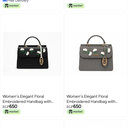
Free Delivery
5
Free Delivery
Women's Elegant Floral
Women's Elegant Floral
Embroidered Handbag with
Embroidered Handbag with
650
650
Adjustable Shoulder Strap
Adjustable Shoulder Strap
EGP
EGP
5
5