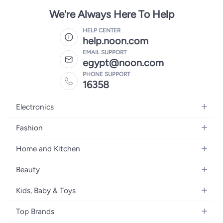
We're Always Here To Help
HELP CENTER
help.noon.com
EMAIL SUPPORT
egypt@noon.com
PHONE SUPPORT
16358
Electronics
Mobiles
Fashion
Tablets
Women's Fashion
Home and Kitchen
Laptops
Men's Fashion
Kitchen & Dining
Home Appliances
Beauty
Girls' Fashion
Bedding
Camera, Photo & Video
Women's Fragrance
Boys' Fashion
Kids, Baby & Toys
Bath
Televisions
Men's Fragrance
Men's Watches
Strollers, Prams & Accessories
Home Decor
Headphones
Top Brands
Make-up
Women's Watches
Car Seats