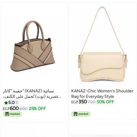
والعمل والتسوق، Shikolady
حقيبة "كاناز" (KANAZ) نسائية
KANAZ-Chic Women's Shoulder
عصرية (توت) تُحمل على الكتف،
Bag for Everyday Style
350
مناسبة للعمل والاستخدام اليومي -
700
50% OFF
5.0
1
EGP
طقم من قطعتين
600
800
25% OFF
EGP
4
5