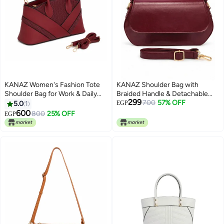
KANAZ Women's Fashion Tote
KANAZ Shoulder Bag with
Shoulder Bag for Work & Daily
Braided Handle & Detachable
299
Use, 2X
Strap.
700
57% OFF
5.0
1
EGP
600
800
25% OFF
EGP
4
5