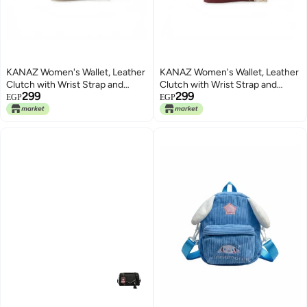
KANAZ Women's Wallet, Leather
KANAZ Women's Wallet, Leather
Clutch with Wrist Strap and
Clutch with Wrist Strap and
299
299
Zipper Closure A04514 Fonta
Zipper Closure A04514 Fonta
EGP
EGP
Book
Book