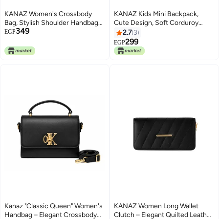
KANAZ Women's Crossbody
KANAZ Kids Mini Backpack,
Bag, Stylish Shoulder Handbag
Cute Design, Soft Corduroy
349
with Tassel and Bear Charm
Fabric, Lightweight School &
EGP
2.7
3
Accessory,KM
Travel Bag for Toddlers and Kids
299
EGP
2
3
P1001 Yeezy Girl (Babyblue)
Kanaz "Classic Queen" Women's
KANAZ Women Long Wallet
Handbag – Elegant Crossbody
Clutch – Elegant Quilted Leather