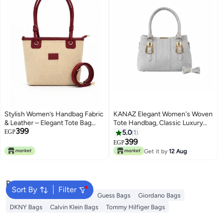
Stylish Women’s Handbag Fabric
KANAZ Elegant Women's Woven
& Leather – Elegant Tote Bag
Tote Handbag, Classic Luxury
399
with Double Handle &
Style with Gold Hardware and
EGP
5.0
1
Detachable Shoulder Strap –
Feminine Bow Detail FARDOS
399
EGP
4
3
Casual & Daily Ladies Bag
Get it by
12 Aug
Popular Searches
Sort By
Filter
Aldo Bags
Ted Baker Bags
Guess Bags
Giordano Bags
DKNY Bags
Calvin Klein Bags
Tommy Hilfiger Bags