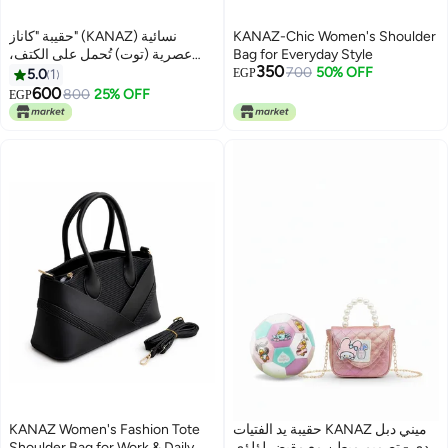
حقيبة "كاناز" (KANAZ) نسائية
KANAZ-Chic Women's Shoulder
عصرية (توت) تُحمل على الكتف،
Bag for Everyday Style
350
مناسبة للعمل والاستخدام اليومي -
700
50% OFF
5.0
1
EGP
طقم من قطعتين
600
800
25% OFF
EGP
4
5
KANAZ Women's Fashion Tote
حقيبة يد الفتيات KANAZ ميني دبل
Shoulder Bag for Work & Daily
تيدي - تصميم مبطن مع مقبض لؤلؤي