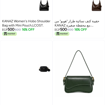
KANAZ Women's Hobo Shoulder
حقيبة كتف نسائية طراز "هوبو" من
Bag with Mini Pouch,LCOST.
KANAZ مع محفظة صغيرة،
500
500
600
16% OFF
LCOST.
600
16% OFF
EGP
EGP