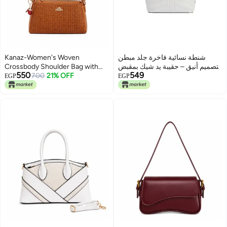
Kanaz-Women's Woven
شنطة نسائية فاخرة جلد مبطن
Crossbody Shoulder Bag with
بتصميم أنيق – حقيبة يد شيك بمقبض
550
549
Adjustable Strap and Zip Closure
700
21% OFF
علوي وتفاصيل معدنية ذهبية
EGP
EGP
3
5