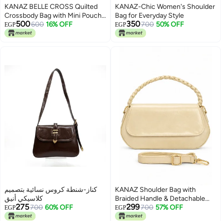
KANAZ BELLE CROSS Quilted
KANAZ-Chic Women's Shoulder
Crossbody Bag with Mini Pouch,
Bag for Everyday Style
500
350
BELLE CROSS.
600
16% OFF
700
50% OFF
EGP
EGP
5
كناز-شنطة كروس نسائية بتصميم
KANAZ Shoulder Bag with
كلاسيكي أنيق
Braided Handle & Detachable
275
299
700
60% OFF
Strap.
700
57% OFF
EGP
EGP