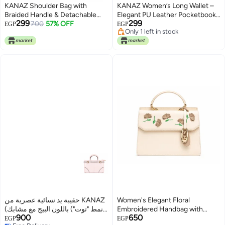
KANAZ Shoulder Bag with
KANAZ Women’s Long Wallet –
Braided Handle & Detachable
Elegant PU Leather Pocketbook
299
299
Strap.
700
57% OFF
with Zipper Coin Pocket, Multi
EGP
EGP
Only 1 left in stock
Card Holder Wallet for Women –
5
4
Only 1 left in stock
Stylish Slim Ladies Purse XW
حقيبة يد نسائية عصرية من KANAZ
Women's Elegant Floral
(نمط "توت") باللون البيج مع مشابك
Embroidered Handbag with
900
650
ذهبية - BIG SHEIN
Adjustable Shoulder Strap
EGP
EGP