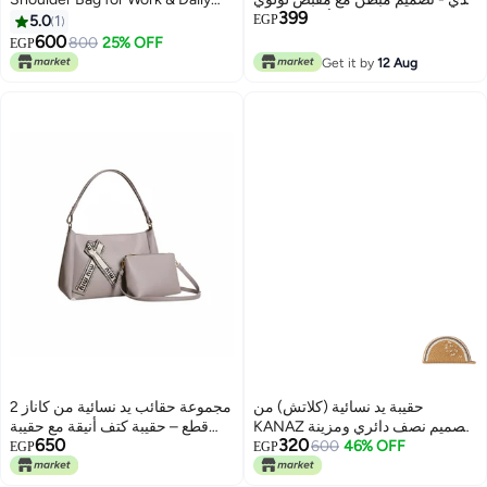
399
Use, 2X
أنيق - موديل R3519 ميني دبل تيدي
5.0
1
EGP
كشمير
600
800
25% OFF
EGP
4
Get it by
12 Aug
حقيبة يد نسائية (كلاتش) من
مجموعة حقائب يد نسائية من كاناز 2
KANAZ بتصميم نصف دائري ومزينة
قطع – حقيبة كتف أنيقة مع حقيبة
650
320
صغيرة متناسقة لحملها عبر الجسم،
باللؤلؤ والأصداف
600
46% OFF
EGP
EGP
حقيبة نسائية علوية بمقبض مع
3
2
وشاح، حقيبة يومية كبيرة للسعة