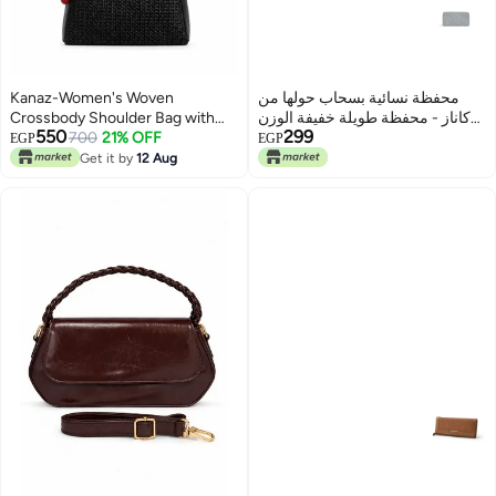
Kanaz-Women's Woven
محفظة نسائية بسحاب حولها من
Crossbody Shoulder Bag with
كاناز - محفظة طويلة خفيفة الوزن
550
299
Adjustable Strap and Zip Closure
700
21% OFF
من النايلون المجعد على شكل
EGP
EGP
أكورديون مع لمسات معدنية ذهبية،
Get it by
12 Aug
3
6
منظم متعدد البطاقات، وتصميم آمن
للسفر، BKL8