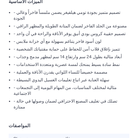
الميزات الأساسية
- تصميم متميز بجودة تومي هيلفيغر يضمن ملمساً فاخراً وعالي
الجودة
- مصنوعة من الجلد الفاخر لضمان المتانة الطويلة والمظهر الراقي
- تصميم حقيبة كروس بودي أنيق يوفر الأناقة والراحة في آن واحد
- لون أسود فاخر يتناغم بسهولة مع أي خزانة ملابس
- تتميز بإغلاق قلاب آمن للحفاظ على حماية مقتنياتك الشخصية
- أبعاد مثالية بطول 24 سم وارتفاع 14 سم لمظهر مدمج وجذاب
- نمط سادة بسيط يمنحك لمسة عصرية ومتعددة الاستخدامات
- مصممة خصيصاً للنساء اللواتي يقدرن الأناقة والعملية
- سهلة العناية عبر اتباع تعليمات الغسيل اليدوي البسيطة
- مثالية لمختلف المناسبات، من المهام اليومية إلى التجمعات
الاجتماعية
- تصلك في تغليف المصنع الاحترافي لضمان وصولها في حالة
ممتازة
المواصفات