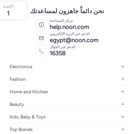
الكمية
نحن دائماً جاهزون لمساعدتك
1
مركز المساعدة
help.noon.com
الدعم عبر البريد الإلكتروني
egypt@noon.com
الدعم عبر الجوال
16358
Electronics
Mobiles
Fashion
Tablets
Women's Fashion
Home and Kitchen
Laptops
Men's Fashion
Kitchen & Dining
Home Appliances
Beauty
Girls' Fashion
Bedding
Camera, Photo & Video
Women's Fragrance
Boys' Fashion
Kids, Baby & Toys
Bath
Televisions
Men's Fragrance
Men's Watches
Strollers, Prams & Accessories
Home Decor
Headphones
Top Brands
Make-up
Women's Watches