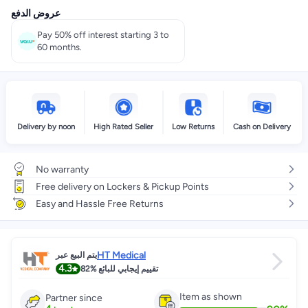
عروض الدفع
Pay 50% off interest starting 3 to
60 months.
Delivery by noon
High Rated Seller
Low Returns
Cash on Delivery
No warranty
Free delivery on Lockers & Pickup Points
Easy and Hassle Free Returns
HT Medical
يتم البيع عبر
4.3
82%
تقييم إيجابي للبائع
Item as shown
Partner since