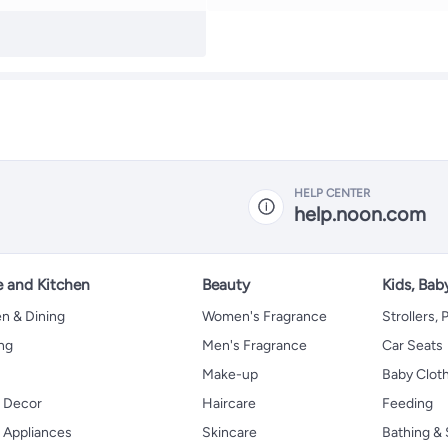
HELP CENTER
help.noon.com
 and Kitchen
Beauty
Kids, Bab
n & Dining
Women's Fragrance
Strollers,
ng
Men's Fragrance
Car Seats
Make-up
Baby Clot
 Decor
Haircare
Feeding
Appliances
Skincare
Bathing & 