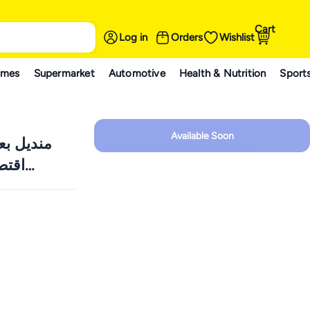
Cart
Log in
Orders
Wishlist
ames
Supermarket
Automotive
Health & Nutrition
Sport
Available Soon
للبشرة ال