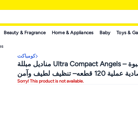
Beauty & Fragrance
Home & Appliances
Baby
Toys & G
es
كومباكت
مناديل مبللة Ultra Compact Angels – منديل بعبوة
اقتصادية عملية 120 قطعه– تنظيف لطيف وآمن
Sorry! This product is not available.
حساسة للأطفال والكبار – خالية من الكحول
واللانولين بتركيبة مرطبة وانتعاش يدوم