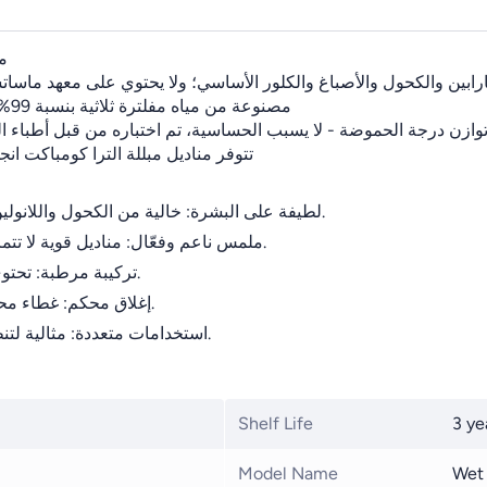
م
بارابين والكحول والأصباغ والكلور الأساسي؛ ولا يحتوي على معهد ماس
مصنوعة من مياه مفلترة ثلاثية بنسبة 99%، هذه المناديل متعددة الاستخدامات لطيفة على بشرة طفلك الحساسة
وازن درجة الحموضة - لا يسبب الحساسية، تم اختباره من قبل أطباء
تتوفر مناديل مبللة الترا كومباكت انج
✔️ لطيفة على البشرة: خالية من الكحول واللانولين، ما يجعلها آمنة على بشرة الأطفال الحساسة وحتى بشرة الكبار.
✔️ ملمس ناعم وفعّال: مناديل قوية لا تتمزق بسهولة، مع قوام ناعم ينظف بلطف ويحافظ على نعومة الجلد.
✔️ تركيبة مرطبة: تحتوي على مكونات تساعد على ترطيب البشرة ومنحها انتعاشًا طبيعيًا.
✔️ إغلاق محكم: غطاء محكم الإغلاق يحافظ على رطوبة المناديل لفترة أطول ويمنع جفافها.
✔️ استخدامات متعددة: مثالية لتنظيف بشرة الأطفال، اليدين، الوجه وحتى أثناء التنقل خارج المنزل.
Shelf Life
3 ye
Model Name
Wet