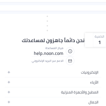
الكمية
نحن دائماً جاهزون لمساعدتك
1
مركز المساعدة
help.noon.com
الدعم عبر البريد الإلكتروني
الإلكترونيات
الجوالات
الأزياء
التابلت
أزياء نسائية
المطبخ والأجهزة المنزلية
اللابتوبات
أزياء رجالية
الحمام
الأجهزة المنزلية
الجمال
أزياء البنات