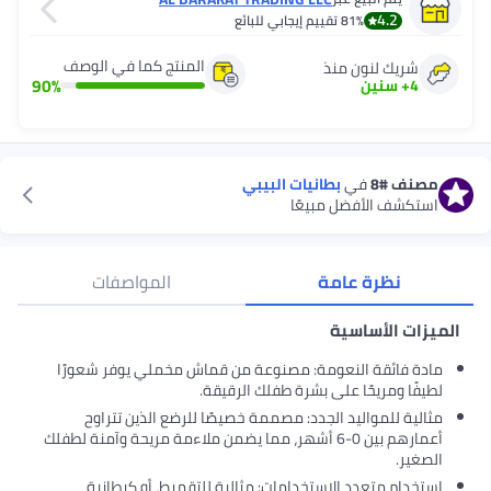
4.2
81%
تقييم إيجابي للبائع
المنتج كما في الوصف
شريك لنون منذ
90
%
4
+
سنين
مصنف
#8
في
بطانيات البيبي
استكشف الأفضل مبيعًا
نظرة عامة
المواصفات
الميزات الأساسية
مادة فائقة النعومة: مصنوعة من قماش مخملي يوفر شعورًا
لطيفًا ومريحًا على بشرة طفلك الرقيقة.
مثالية للمواليد الجدد: مصممة خصيصًا للرضع الذين تتراوح
أعمارهم بين 0-6 أشهر، مما يضمن ملاءمة مريحة وآمنة لطفلك
الصغير.
استخدام متعدد الاستخدامات: مثالية للتقميط، أو كبطانية