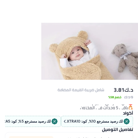
د.ك‏
3.81
شامل ضريبة القيمة المضافة
#8 في بطانيات البيبي
9 د.ك‏
خصم 58%
أقل سعر في 30 يوم
باقي 5 وحدات في المخزون
#8 في بطانيات البيبي
أكواد
لك رصيد مسترجع 10%, كود: EXTRA10
لك رصيد مسترجع 5%, كود: EXTRA5
تفاصيل التوصيل