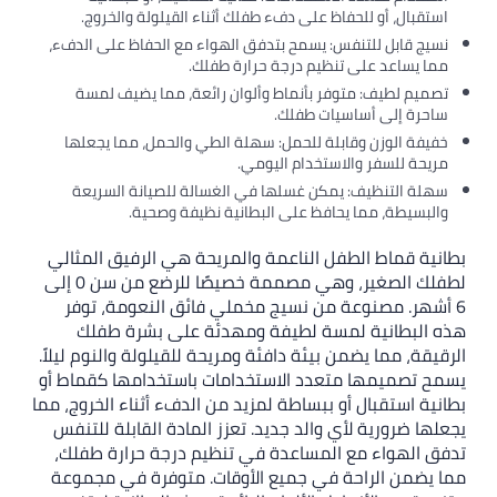
استقبال، أو للحفاظ على دفء طفلك أثناء القيلولة والخروج.
نسيج قابل للتنفس: يسمح بتدفق الهواء مع الحفاظ على الدفء،
مما يساعد على تنظيم درجة حرارة طفلك.
تصميم لطيف: متوفر بأنماط وألوان رائعة، مما يضيف لمسة
ساحرة إلى أساسيات طفلك.
خفيفة الوزن وقابلة للحمل: سهلة الطي والحمل، مما يجعلها
مريحة للسفر والاستخدام اليومي.
سهلة التنظيف: يمكن غسلها في الغسالة للصيانة السريعة
والبسيطة، مما يحافظ على البطانية نظيفة وصحية.
بطانية قماط الطفل الناعمة والمريحة هي الرفيق المثالي
لطفلك الصغير، وهي مصممة خصيصًا للرضع من سن 0 إلى
6 أشهر. مصنوعة من نسيج مخملي فائق النعومة، توفر
هذه البطانية لمسة لطيفة ومهدئة على بشرة طفلك
الرقيقة، مما يضمن بيئة دافئة ومريحة للقيلولة والنوم ليلاً.
يسمح تصميمها متعدد الاستخدامات باستخدامها كقماط أو
بطانية استقبال أو ببساطة لمزيد من الدفء أثناء الخروج، مما
يجعلها ضرورية لأي والد جديد. تعزز المادة القابلة للتنفس
تدفق الهواء مع المساعدة في تنظيم درجة حرارة طفلك،
مما يضمن الراحة في جميع الأوقات. متوفرة في مجموعة