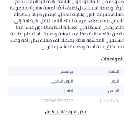
متنوعة من الأنماط والألوان الرائعة، هذه البطانية لا تخدم
غرضًا وظيفيًا فحسب، بل تضيف أيضًا لمسة ساحرة لمجموعة
طفلك. خفيفة الوزن وقابلة للحمل، ويمكن طيها بسهولة
للسفر، مما يجعلها مريحة للآباء أثناء التنقل. بالإضافة إلى
ذلك، يمكن غسلها في الغسالة لتنظيفها دون عناء، مما
يضمن بقاء بطانية طفلك منتعشة وصحية. باستخدام بطانية
الاستقبال المحشوة هذه، يمكنك لف طفلك بكل راحة وحب،
مما يخلق بيئة آمنة ومغذية لأشهره الأولى.
المواصفات
المادة
بوليستر
اللون
اللون الكاكي
الجنس
أطفال
رقم الموديل
4060460703237
عرض المواصفات بالكامل