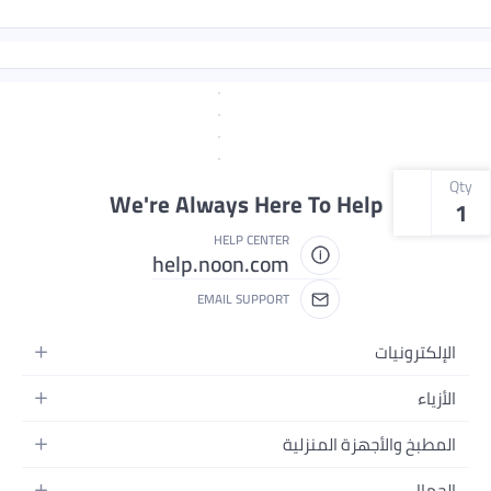
Qty
We're Always Here To Help
1
HELP CENTER
help.noon.com
EMAIL SUPPORT
الإلكترونيات
الجوالات
الأزياء
التابلت
أزياء نسائية
المطبخ والأجهزة المنزلية
اللابتوبات
أزياء رجالية
الحمام
الأجهزة المنزلية
الجمال