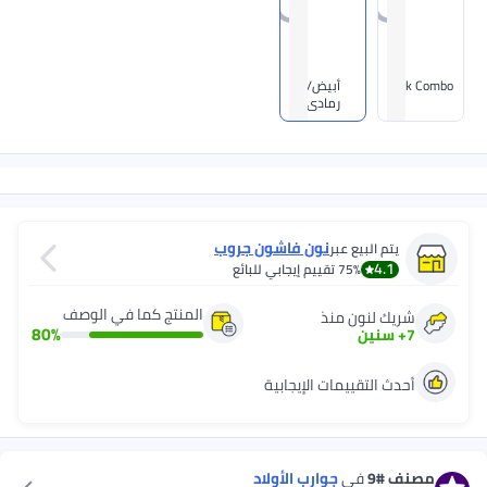
Pink Combo
أبيض/
رمادي
نون فاشون جروب
يتم البيع عبر
4.1
75%
تقييم إيجابي للبائع
المنتج كما في الوصف
شريك لنون منذ
80
%
7
+
سنين
أحدث التقييمات الإيجابية
مصنف
#9
في
جوارب الأولاد