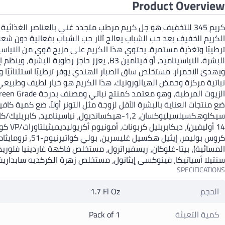
Product Overview
كريم 345 للتخفيف هو جل كريم مرطب متجدد غني بالعناصر الغذائ
الكريم الخفيف بعد حب الشباب يعالج آثار حب الشباب بفعالية دون شعو
للبشرة. النياسيناميد، أو فيتامين B3، يعز
ويهدئ الاحمرار. مستخلص ساق الصبار الهندي يوفر ترطيبًا استثنائيً
نباتية مركزة وحمض الهيالورونيك. هذا الكريم هو خيار لطيف وطبيعي لل
كروس بوليمر، 
المسائية)، بيتا-غلوكان، ريسفيراترول، مستخلص فاكهة غاردينيا فلو
سنتيلا أسياتيكا، فينوكسي إيثانول، مستخلص زهرة الكركديه سابداريفا
SPECIFICATIONS
الحجم
1.7 Fl Oz
كمية التعبئة
Pack of 1