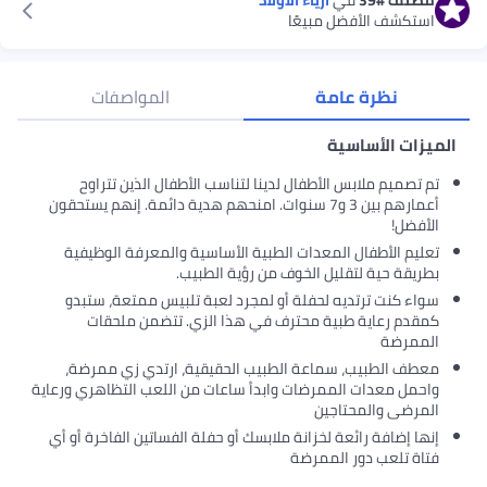
استكشف الأفضل مبيعًا
نظرة عامة
المواصفات
الميزات الأساسية
تم تصميم ملابس الأطفال لدينا لتناسب الأطفال الذين تتراوح
أعمارهم بين 3 و7 سنوات. امنحهم هدية دائمة. إنهم يستحقون
الأفضل!
تعليم الأطفال المعدات الطبية الأساسية والمعرفة الوظيفية
بطريقة حية لتقليل الخوف من رؤية الطبيب.
سواء كنت ترتديه لحفلة أو لمجرد لعبة تلبيس ممتعة، ستبدو
كمقدم رعاية طبية محترف في هذا الزي. تتضمن ملحقات
الممرضة
معطف الطبيب، سماعة الطبيب الحقيقية، ارتدي زي ممرضة،
واحمل معدات الممرضات وابدأ ساعات من اللعب التظاهري ورعاية
المرضى والمحتاجين
إنها إضافة رائعة لخزانة ملابسك أو حفلة الفساتين الفاخرة أو أي
فتاة تلعب دور الممرضة