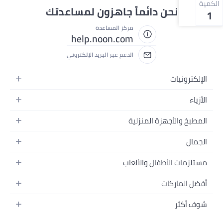
الكمية
نحن دائماً جاهزون لمساعدتك
1
مركز المساعدة
help.noon.com
الدعم عبر البريد الإلكتروني
الإلكترونيات
الجوالات
الأزياء
التابلت
أزياء نسائية
المطبخ والأجهزة المنزلية
اللابتوبات
أزياء رجالية
الحمام
الأجهزة المنزلية
الجمال
أزياء البنات
ديكور البيت
الكاميرات
العطور
أزياء الأولاد
مستلزمات الأطفال والألعاب
المطبخ والسفرة
التلفزيونات
المكياج
الساعات
الحفاضات
أدوات وتحسين المنزل
السماعات
أفضل الماركات
العناية بالشعر
المجوهرات
وسائل تنقل الأطفال
المفارش
ألعاب القيمنق
سامسونج
العناية بالبشرة
شوف أكثر
حقائب نسائية
الرضاعة والتغذية
الأثاث
أبل
منتجات الحمام والجسم
نظارات رجالية
العودة إلى المدرسة
أزياء الأطفال والبيبي