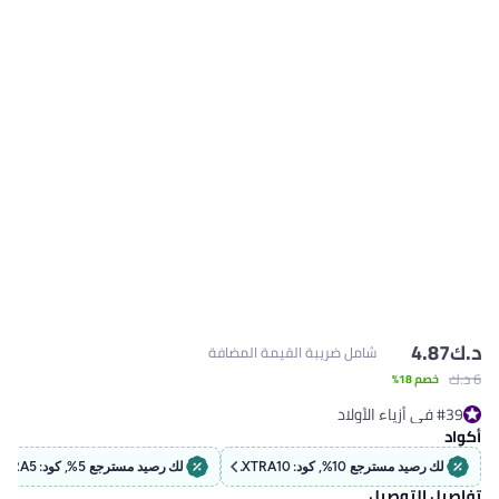
د.ك‏
4.87
شامل ضريبة القيمة المضافة
6 د.ك‏
خصم 18%
#39 في أزياء الأولاد
#39 في أزياء الأولاد
أكواد
لك رصيد مسترجع 10%, كود: EXTRA10
لك رصيد مسترجع 5%, كود: EXTRA5
تفاصيل التوصيل