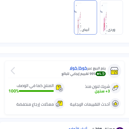
وردي
أبيض
كوكا كولا
يتم البيع عبر
4.9
99%
تقييم إيجابي للبائع
المنتج كما في الوصف
شريك لنون منذ
100
%
3
+
سنين
أحدث التقييمات الإيجابية
معدّلات إرجاع منخفضة
مصنف
#39
في
أزياء الأولاد