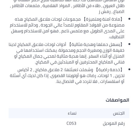
ظلال العيون ، طلاء فن الأظافر ، المواد الهلامية ، ملمعات الأظافر ،
الصباغ ، رمش ز
【مادة آمنة ومتميزة】 مجموعات لوحات ملاعق المكياج هذه
مصنوعة من الفولاذ المقاوم للصدأ عالي الجودة ، ودائم للاستخدام
على المدى الطويل. مع ملمس ناعم ، فهو آمن للاستخدام وسهل
التنظيف.
【يسهل حملها وهدية مثالية】 أدوات لوحات ملاعق المكياج لدينا
خفيفة الوزن وصغيرة الحجم ومحمولة. يمكنك استخدامها في
المنزل أو أثناء السفر. إنها هدية مثالية لمحبي جمال المكياج أو
فناني الماكياج المحترفين أو المبتدئين في المكياج.
【خدمة راضية】 وشملت تعبئتها: 2 ملاعق ماكياج ، 2 أكياس
تخزين ، 1 لوحات. رضاك هو أولويتنا القصوى. إذا كان لديك أي أسئلة
أو استفسارات ، فلا تتردد في الاتصال بنا.
المواصفات
الجنس
نساء
رقم الموديل
C053