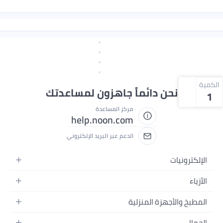
الكمية
نحن دائماً جاهزون لمساعدتك
1
مركز المساعدة
help.noon.com
الدعم عبر البريد الإلكتروني
الإلكترونيات
الجوالات
الأزياء
التابلت
أزياء نسائية
المطبخ والأجهزة المنزلية
اللابتوبات
أزياء رجالية
الحمام
الأجهزة المنزلية
الجمال